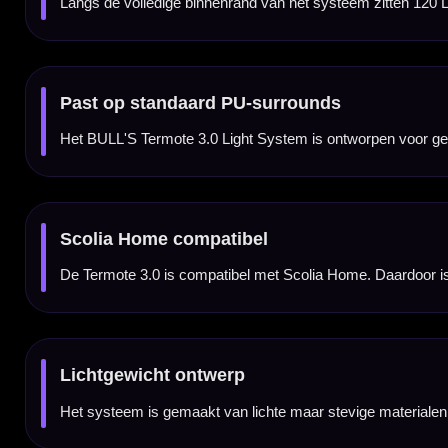
De montage is eenvoudig en snel uit te voeren. Het systeem wordt om de surround geplaa
Met dimmer
De Termote 3.0 wordt geleverd met adapter en dimmer. Daarmee kun je de lichtsterkte afs
Breedte van 72 cm
Met een breedte van ongeveer 72 cm is het systeem geschikt voor standaard dartbordo
12V aansluiting
Het systeem werkt via een 12V DC-aansluiting. De kabel met dimmer is praktisch voor v
Dartbord en surround niet inbegrepen
Dit product bestaat uit het BULL'S Termote 3.0 Light System. Een dartbord en surroun