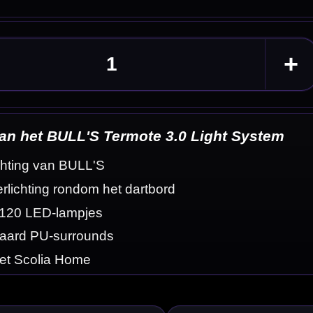
ystem
eldingen
 bord sterk