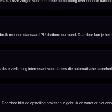
tst, waardoor je zonder ingewikkelde installatie een verlichte dartopstelling kunt maken.
temmen op je ruimte, zodat je niet te fel of te donker speelt.
pstellingen met surround. De diepte van ongeveer 11 cm zorgt voor een compacte plaatsing ron
aste dartopstellingen waar je de verlichting eenvoudig wilt bedienen.
d worden niet meegeleverd en moeten apart worden gebruikt of aangeschaft.