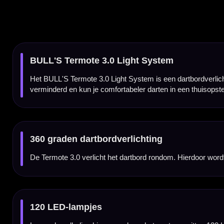
120 LED-lampjes
Langs de volledige binnenrand van het systeem zitten 120 LED’s. Deze zorgen voor een bre
Past op standaard PU-surrounds
Het BULL'S Termote 3.0 Light System is ontworpen voor gebruik met een standaard PU
Scolia Home compatibel
De Termote 3.0 is compatibel met Scolia Home. Daardoor is deze verlichting interessa
Lichtgewicht ontwerp
Het systeem is gemaakt van lichte maar stevige materialen. Daardoor blijft de opstellin
Eenvoudige montage