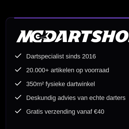
Deskundig advies
Fysiek
Van echte darters
350m² i
Betaal veilig met
iDEAL / Wero
Sofort
Webwink
is
9.3/10
Copyright © 2016-2026 Mcdartshop.n