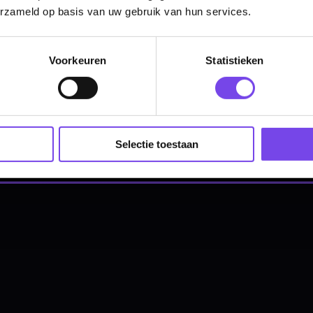
erzameld op basis van uw gebruik van hun services.
Hulp Nodig? Wij helpen graag!
Voorkeuren
Statistieken
Tel: 085-8769938
Klantenservice@mcdartshop.nl
Mcdartshop.nl Graaf Hendrikstraat 5A1, 4651TB Stee
Nederland.
Verwerking & verzending:
Op voorraad: direct verwerkt 
Selectie toestaan
verzonden. Nabestelling: afhankelijk van leverancier.
Wil je Mcdartshop.nl volgen?
Categorieën
Dartpijlen