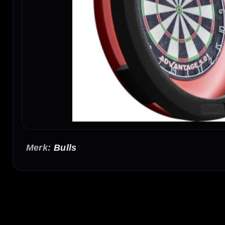
Bulls
BULL'S Termote 3.0 Light System
Het BULL'S Termote 3.0 Light System is een dartbordverlichting voor spelers die hun da
verminderd en kun je comfortabeler darten in een thuisopstelling, dartkamer of clubruim
360 graden dartbordverlichting
De Termote 3.0 verlicht het dartbord rondom. Hierdoor wordt het licht gelijkmatig over 