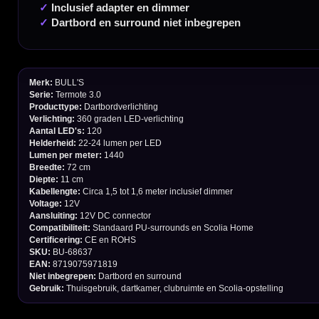
Verzendingen
Retouren en Ruilen
Garantie en Klachten
Betaalmogelijkheden
Order Verwerking
Bedrijfsgegevens
Afstand & Hoogte
Spelregels Darten
Cadeaubonnen
Direct verzonden
Veilig 
20.000+ op voorraad
Betrouw