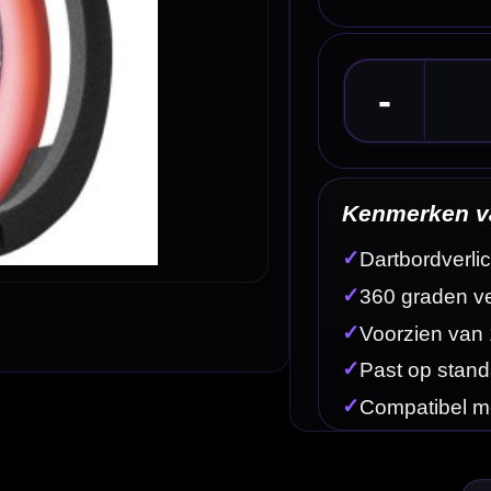
Kenmerken van het BULL'S Termote 3.0 Light S
✓
Dartbordverlichting van BULL'S
✓
360 graden verlichting rondom het dartbord
✓
Voorzien van 120 LED-lampjes
✓
Past op standaard PU-surrounds
✓
Compatibel met Scolia Home
Omschrijving
Afbe
rtbord gelijkmatig willen verlichten. Door de 360 graden lichtverdeling worden schaduwen op het
te.
het bord verdeeld en heb je minder last van storende schaduwen tijdens het gooien.