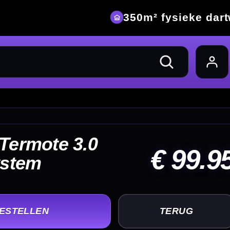
eke dartwinkel
99.95
UG
+