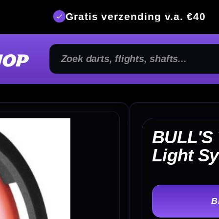
is verzending v.a. €40
350m² fysi
BULL'S Termote 3.0
€ 
Light System
TER
-