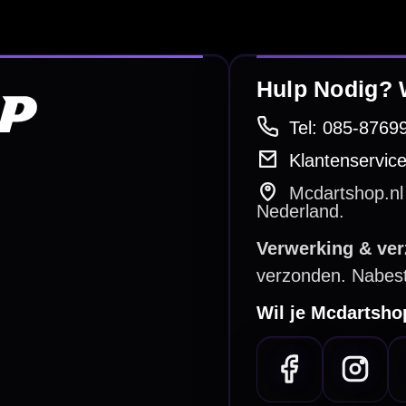
e dartwinkel
Gratis verzending
n Steenbergen
Vanaf €40
PayPal
Creditcard
Overboeking
Bancontact (BE)
De waardering bij
el Keurmerk Klantbeoordelingen
⭐⭐⭐⭐⭐
gebaseerd op
5641 reviews
.
l | KvK 66339332 |
Algemene voorwaarden
|
Privacy
|
Cookies
powered