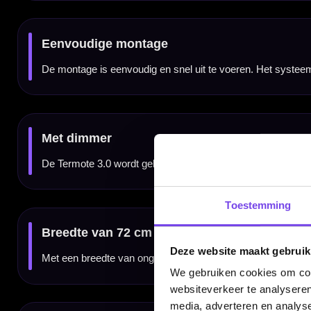
Kenmerken van het BULL'S Termote 3.0 Light System
✓
Dartbordverlichting van BULL'S
✓
360 graden verlichting rondom het dartbord
✓
Voorzien van 120 LED-lampjes
✓
Past op standaard PU-surrounds
✓
Compatibel met Scolia Home
✓
Lichtgewicht en eenvoudig te monteren
✓
Inclusief adapter en dimmer
✓
Dartbord en surround niet inbegrepen
Merk:
BULL'S
Serie:
Termote 3.0
Producttype:
Dartbordverlichting
Verlichting:
360 graden LED-verlichting
Aantal LED's:
120
Helderheid:
22-24 lumen per LED
Lumen per meter:
1440
Toestemming
Breedte:
72 cm
Diepte:
11 cm
Kabellengte:
Circa 1,5 tot 1,6 meter inclusief dimmer
Voltage:
12V
Aansluiting:
12V DC connector
Compatibiliteit:
Standaard PU-surrounds en Scolia Home
Deze website maakt gebruik
Certificering:
CE en ROHS
SKU:
BU-68637
We gebruiken cookies om cont
EAN:
8719075971819
Niet inbegrepen:
Dartbord en surround
websiteverkeer te analyseren
Gebruik:
Thuisgebruik, dartkamer, clubruimte en Scolia-opstelling
media, adverteren en analys