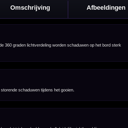
n.
en.
gsoplossing.