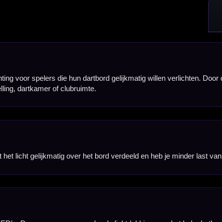
de lichtdekking over het hele dartbord, zodat triples, doubles en bull duidelijk zichtbaar blijve
 dartbord surround. Daardoor kun je het systeem combineren met veel bestaande dartopstelling
nt voor darters die automatische scoreherkenning willen combineren met een passende verlichtin
g praktisch in gebruik en wordt er niet onnodig veel gewicht aan de surround toegevoegd.