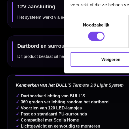
verstrekt of die ze hebben v
Toestemmingsselectie
Noodzakelijk
Dartspecialist sinds 2016
20.000+ artikelen op voorraad
Weigeren
350m² fysieke dartwinkel
Deskundig advies van echte darters
Gratis verzending vanaf €40
Handige links
Contact