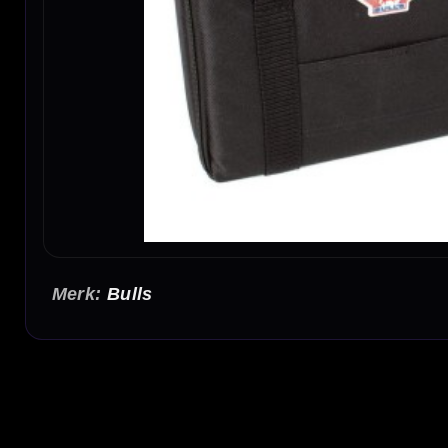
Bulls
Bull's Ubertas Case Nylon Black
De Bull's Ubertas Case Nylon Black is een ruime dartcase voor darters die meerdere 
praktische indeling en is ideaal voor training, competitie en toernooi.
Ruimte voor 2 complete dartsets
In de Bull's Ubertas Case Nylon Black kun je 2 complete dartsets meenemen. De case is 