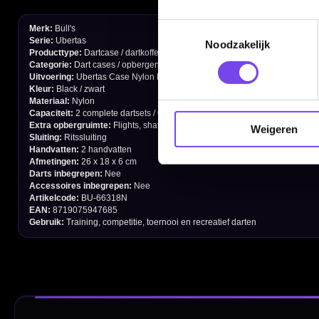
Contact
Toestemmingsselectie
Noodzakelijk
Verzendingen
Retouren en Ruilen
Garantie en Klachten
Weigeren
Betaalmogelijkheden
Order Verwerking
Bedrijfsgegevens
Afstand & Hoogte
Spelregels Darten
Cadeaubonnen