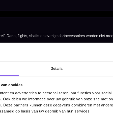
Hulp Nodig? Wij helpen graag!
Tel: 085-8769938
Klantenservice@mcdartshop.nl
Mcdartshop.nl Graaf Hendrikstraat 5A1, 4651TB Stee
Nederland.
Verwerking & verzending:
Op voorraad: direct verwerkt 
Details
verzonden. Nabestelling: afhankelijk van leverancier.
Wil je Mcdartshop.nl volgen?
 van cookies
ent en advertenties te personaliseren, om functies voor social
. Ook delen we informatie over uw gebruik van onze site met on
e. Deze partners kunnen deze gegevens combineren met andere i
erzameld op basis van uw gebruik van hun services.
Categorieën