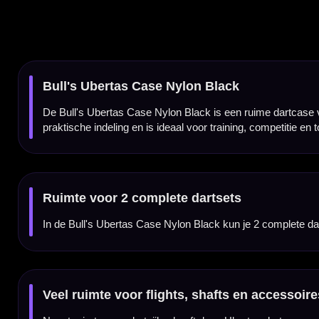
Veel ruimte voor flights, shafts en accessoires
Naast ruimte voor dartpijlen heeft deze Ubertas dartcase veel opbergruimte voor flights
Zwarte nylon buitenkant
De zwarte nylon buitenkant geeft de case een praktische en sportieve uitstraling. Het 
meenemen.
Ritssluiting en twee handvatten
De Bull's Ubertas Case Nylon Black sluit veilig met een ritssluiting en is voorzien van
Ruim maar handzaam formaat
Met een formaat van circa 26 x 18 x 6 cm biedt de Ubertas Case veel opbergruimte zon
overzichtelijk willen vervoeren.