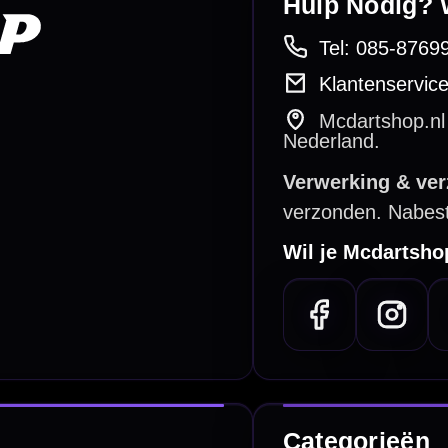
betalen
Retour & ruilen
bare betaalmethodes
Snel en duidelijk geregeld
e dartwinkel
Gratis verzending
n Steenbergen
Vanaf €40
PayPal
Creditcard
Overboeking
Bancontact (BE)
De waardering bij
el Keurmerk Klantbeoordelingen
⭐⭐⭐⭐⭐
gebaseerd op
5641 reviews
.
l | KvK 66339332 |
Algemene voorwaarden
|
Privacy
|
Cookies
powered