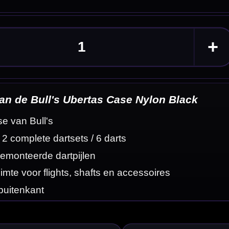
ack
eldingen
rgruimte met een
te halen.