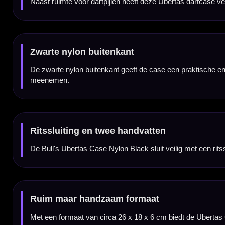
Darts en accessoires niet inbegrepen
Dit product bestaat uit de Bull's Ubertas Case Nylon Black zelf. Darts, flights, shaft
Kenmerken van de Bull's Ubertas Case Nylon Black
✓
Ruime dartcase van Bull's
✓
Geschikt voor 2 complete dartsets / 6 darts
✓
Ruimte voor gemonteerde dartpijlen
✓
Veel opbergruimte voor flights, shafts en accessoires
✓
Zwarte nylon buitenkant
✓
Ritssluiting en twee handvatten
✓
Darts en accessoires niet inbegrepen
Merk:
Bull's
Serie:
Ubertas
Producttype:
Dartcase / dartkoffer
Categorie:
Dart cases / opbergen
Uitvoering:
Ubertas Case Nylon Black
Kleur:
Black / zwart
Materiaal:
Nylon
Capaciteit:
2 complete dartsets / 6 darts
Extra opbergruimte:
Flights, shafts en overige dartaccessoires
Sluiting:
Ritssluiting
Handvatten:
2 handvatten
Afmetingen:
26 x 18 x 6 cm
Darts inbegrepen:
Nee
Accessoires inbegrepen:
Nee