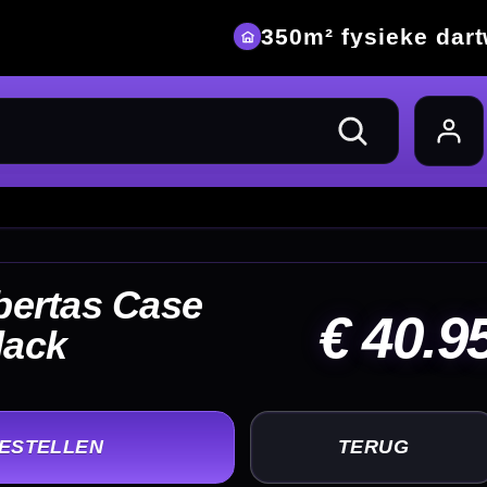
eke dartwinkel
40.95
UG
+