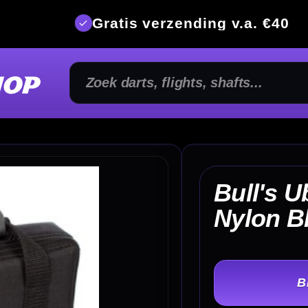
is verzending v.a. €40
350m² fysi
Bull's Ubertas Case
€ 
Nylon Black
TER
-