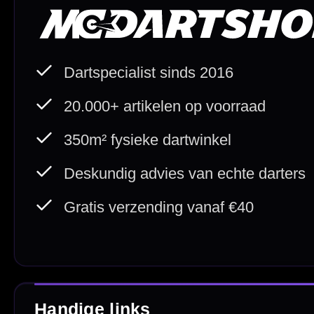
Direct verzonden
Veilig 
20.000+ op voorraad
Betrouw
Deskundig advies
Fysiek
Van echte darters
350m² i
Betaal veilig met
iDEAL / Wero
Sofort
Webwink
is
9.3/10
Copyright © 2016-2026 Mcdartshop.n