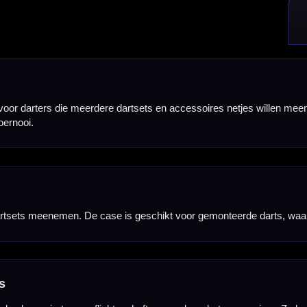
, shafts en andere dartaccessoires. Zo houd je verschillende setups en reserveonderdelen overzich
materiaal is geschikt voor intensief gebruik en maakt de case een goede keuze voor darters die h
 twee handvatten. Daardoor neem je de case gemakkelijk mee naar de dartbaan, training of wedstri
der onnodig groot te worden. Hierdoor is de case praktisch voor spelers die meerdere sets en 