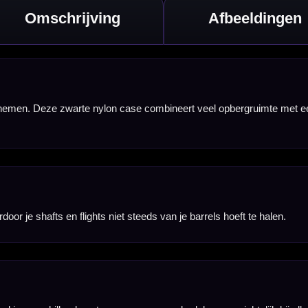
telijk bij elkaar.
un spullen vaak
jd.
accessoires