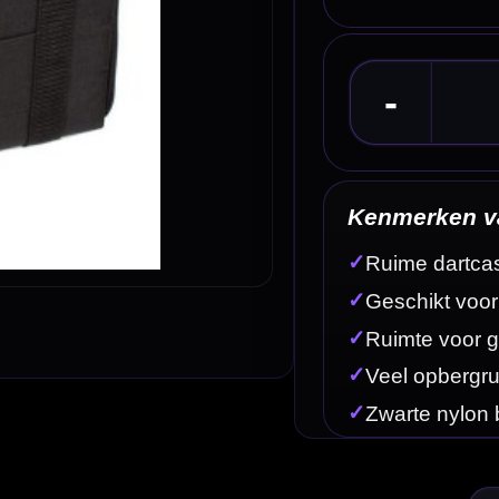
Kenmerken van de Bull's Ubertas Case Nylon Bl
✓
Ruime dartcase van Bull's
✓
Geschikt voor 2 complete dartsets / 6 darts
✓
Ruimte voor gemonteerde dartpijlen
✓
Veel opbergruimte voor flights, shafts en accessoires
✓
Zwarte nylon buitenkant
Omschrijving
Afbe
dartsets en accessoires netjes willen meenemen. Deze zwarte nylon case combineert veel opbe
geschikt voor gemonteerde darts, waardoor je shafts en flights niet steeds van je barrels hoeft 