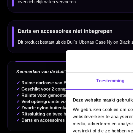
Artikelcode:
BU-66318N
EAN:
8719075947685
Gebruik:
Training, competitie, toernooi en recreatief darten
Dartspecialist sinds 2016
20.000+ artikelen op voorraad
350m² fysieke dartwinkel
Toestemming
Deskundig advies van echte darters
Deze website maakt gebruik
Gratis verzending vanaf €40
We gebruiken cookies om cont
websiteverkeer te analyseren
media, adverteren en analys
verstrekt of die ze hebben v
Handige links