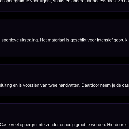
s en overige dartaccessoires worden niet meegeleverd en moeten apart aanwezig zijn of apart word