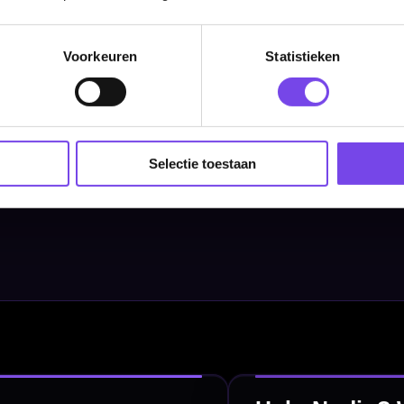
Dartpijlen
Voorkeuren
Statistieken
Dartborden
Soft Tip Darts
Dart Shirts & Kleding
Selectie toestaan
Mobiele Dartbaan
Complete Sets
Scoreborden
Personaliseren
Dart Accessoires
Surrounds