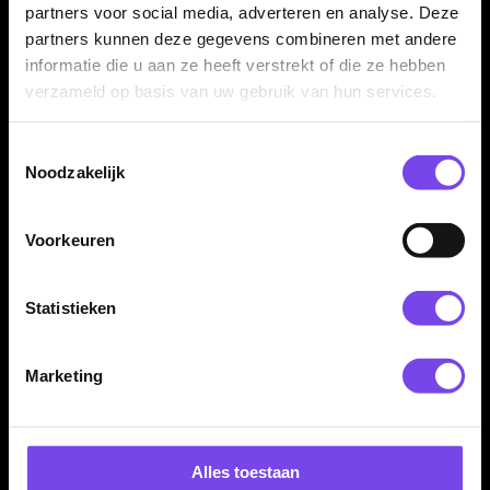
✓
Duurzaam en geschikt voor langdurig gebruik
partners voor social media, adverteren en analyse. Deze
✓
Zorgt voor een consistente dartsetup
partners kunnen deze gegevens combineren met andere
informatie die u aan ze heeft verstrekt of die ze hebben
verzameld op basis van uw gebruik van hun services.
Flight Vorm:
Shape
Flight Materiaal:
Kunststof
Toestemmingsselectie
Flight Kleur:
Zwart
Noodzakelijk
Flight Merk:
Bull's
Producttype:
Flight- en shaftsysteem
Voorkeuren
Systeem:
Flight en shaft in één
Statistieken
Marketing
Dartspecialist sinds 2016
Alles toestaan