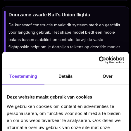
Duurzame zwarte Bull's Union flights
De kunststof constructie maakt dit systeem sterk en geschikt
voor langdurig gebruik. Het shape model biedt een mooie
balans tussen stabiliteit en controle, terwijl de vaste
flightpositie helpt om je dartpijlen telkens op dezelfde manier
te laten vliegen. Ideaal voor darters die minder losse
onderdelen willen en een strakke, betrouwbare setup zoeken.
Toestemming
Details
Over
Kenmerken van het Bull's Union Flight System Zwart
✓
Flight en shaft in één systeem
Deze website maakt gebruik van cookies
✓
Gemaakt van kunststof
We gebruiken cookies om content en advertenties te
✓
Zwarte uitvoering
personaliseren, om functies voor social media te bieden
✓
Shape flightvorm
en om ons websiteverkeer te analyseren. Ook delen we
✓
Flights blijven netjes op 90 graden staan
informatie over uw gebruik van onze site met onze