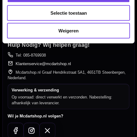
20.000+ artikelen op voorraad
350m² fysieke dartwinkel
Selectie toestaan
Deskundig advies van echte darters
Gratis verzending vanaf €40
Weigeren
Hulp Nodig? Wij helpen graag!
Tel: 085-8769938
Klantenservice@mcdartshop.nl
Mcdartshop.nl Graaf Hendrikstraat 5A1, 4651TB Steenbergen,
Nederland.
Verwerking & verzending
Op voorraad: direct verwerkt en verzonden. Nabestelling:
afhankelijk van leverancier.
Wil je Mcdartshop.nl volgen?