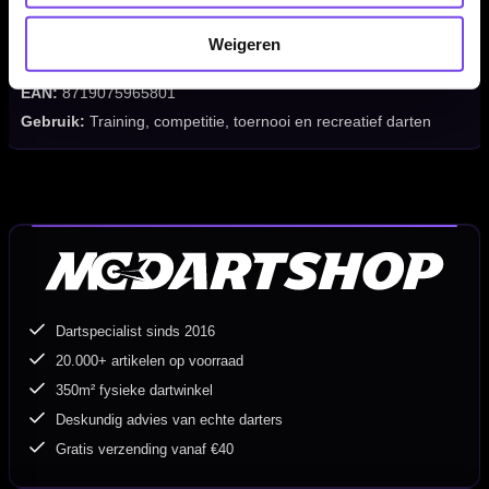
Darts inbegrepen:
Nee
Accessoires inbegrepen:
Nee
Weigeren
Artikelcode:
BU-66330C
EAN:
8719075965801
Gebruik:
Training, competitie, toernooi en recreatief darten
Dartspecialist sinds 2016
20.000+ artikelen op voorraad
350m² fysieke dartwinkel
Deskundig advies van echte darters
Gratis verzending vanaf €40