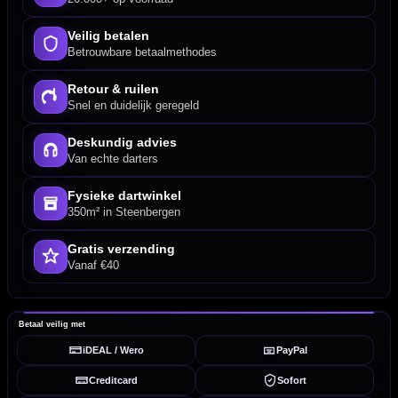
Veilig betalen
Betrouwbare betaalmethodes
Retour & ruilen
Snel en duidelijk geregeld
Deskundig advies
Van echte darters
Fysieke dartwinkel
350m² in Steenbergen
Gratis verzending
Vanaf €40
Betaal veilig met
iDEAL / Wero
PayPal
Creditcard
Sofort