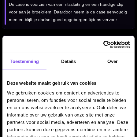
De case is voorzien van een ritssluiting en een handige clip
voor aan je broekriem. Daardoor neem je de case eenvoudig
mee en blijft je dartset goed opgeborgen tijdens vervoer.
Darts en accessoires niet inbegrepen
Dit product bestaat uit de Bull's Unitas Mini Case Carbon Style
Toestemming
Details
Over
zelf. Darts, flights, shafts en overige dartaccessoires worden
niet meegeleverd en moeten apart aanwezig zijn of apart
worden aangeschaft.
Deze website maakt gebruik van cookies
We gebruiken cookies om content en advertenties te
personaliseren, om functies voor social media te bieden
Kenmerken van de Bull's Unitas Mini Case Carbon Style
en om ons websiteverkeer te analyseren. Ook delen we
✓
Compacte mini dartcase van Bull's
informatie over uw gebruik van onze site met onze
✓
Geschikt voor 1 complete set dartpijlen
partners voor social media, adverteren en analyse. Deze
✓
Ruimte voor extra flights en shafts
partners kunnen deze gegevens combineren met andere
✓
Zwarte Carbon Style afwerking
informatie die u aan ze heeft verstrekt of die ze hebben