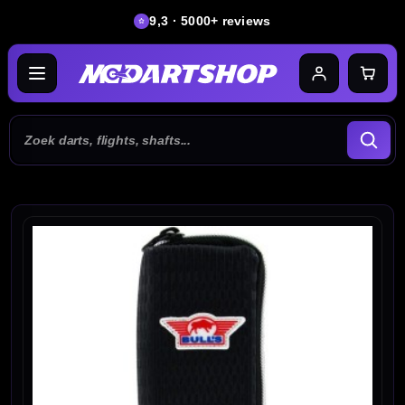
9,3 · 5000+ reviews