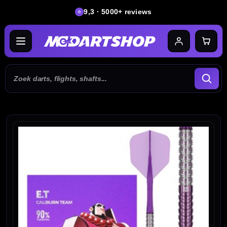
9,3 · 5000+ reviews