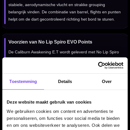
stabiele, aerodynamische vlucht en strakke grouping
belangrijk vinden. De combinatie van barrel, flights en punten
helpt om de dart gecontroleerd richting het bord te sturen.
Voorzien van No Lip Spiro EVO Points
De Caliburn Awakening E.T wordt geleverd met No Lip Spiro
EVO Points. Deze punten sluiten goed aan bij de premium
uitstraling van de set en maken de dart direct klaar voor
gebruik op een sisal dartbord.
Toestemming
Details
Over
Met Caliburn SUP Tweenie Flights No6
Deze website maakt gebruik van cookies
De Caliburn Awakening E.T wordt geleverd met Caliburn SUP
We gebruiken cookies om content en advertenties te
Tweenie Flights in No6-vorm. Deze flights dragen bij aan een
personaliseren, om functies voor social media te bieden
stabiele, aerodynamische vlucht en maken de set direct
en om ons websiteverkeer te analyseren. Ook delen we
compleet.