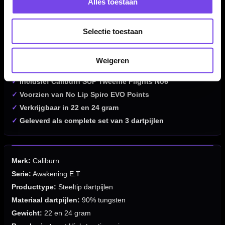
Alles toestaan
✓
Steeltip darts van Caliburn
✓
Awakening E.T-serie
✓
Gemaakt van 90% tungsten
Selectie toestaan
✓
Paarse extraterrestrial uitstraling
✓
Ontworpen voor elite precision en stabiliteit
Weigeren
✓
High-traction Ripple No Lip points
✓
Inclusief Caliburn SUP Tweenie Flights No6
✓
Voorzien van No Lip Spiro EVO Points
✓
Verkrijgbaar in 22 en 24 gram
✓
Geleverd als complete set van 3 dartpijlen
Merk:
Caliburn
Serie:
Awakening E.T
Producttype:
Steeltip dartpijlen
Materiaal dartpijlen:
90% tungsten
Gewicht:
22 en 24 gram