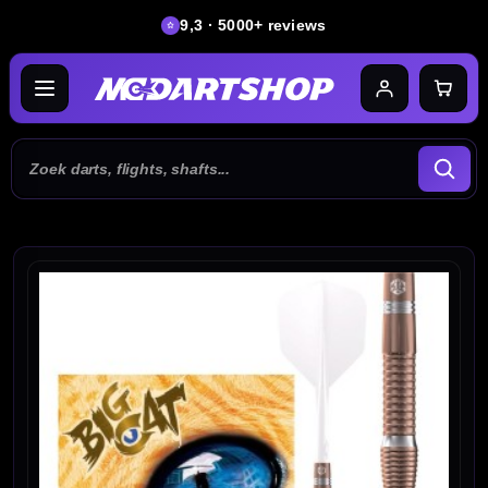
9,3 · 5000+ reviews