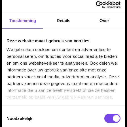
tijdens het gooien.
Toestemming
Details
Over
Professionele steeltip dartpijlen
Deze Caliburn Big Cats Lion dartpijlen zijn uitgevoerd als
Deze website maakt gebruik van cookies
steeltip darts en bedoeld voor gebruik op een sisal dartbord.
Door de combinatie van 90% tungsten en het stevige
We gebruiken cookies om content en advertenties te
barrelprofiel is dit een set voor spelers die serieus met hun
personaliseren, om functies voor social media te bieden
materiaal bezig zijn.
en om ons websiteverkeer te analyseren. Ook delen we
informatie over uw gebruik van onze site met onze
partners voor social media, adverteren en analyse. Deze
partners kunnen deze gegevens combineren met andere
Compleet geleverd als set van 3 dartpijlen
informatie die u aan ze heeft verstrekt of die ze hebben
De Caliburn Big Cats Lion wordt geleverd als complete set van
verzameld op basis van uw gebruik van hun services.
drie steeltip darts. Hierdoor kun je direct spelen en de set later
verder afstemmen met andere flights, shafts of accessoires.
Toestemmingsselectie
Noodzakelijk