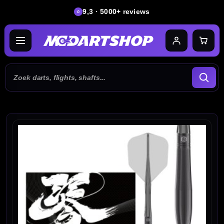
9,3 · 5000+ reviews