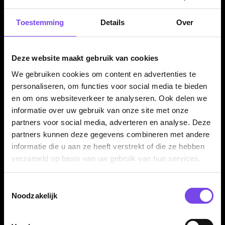
een belangrijk onderdeel is. Dit systeem is ontwikkeld om
punten eenvoudiger te vervangen en je set-up sneller aan te
Toestemming
Details
Over
passen.
Deze website maakt gebruik van cookies
Verkrijgbaar in 22.5 gram
We gebruiken cookies om content en advertenties te
personaliseren, om functies voor social media te bieden
De Caliburn Chord C3 90% dartpijlen zijn verkrijgbaar in 22.5
en om ons websiteverkeer te analyseren. Ook delen we
gram. Daarmee kies je voor een middengewicht met een
informatie over uw gebruik van onze site met onze
gecontroleerd gevoel en voldoende stabiliteit tijdens de worp.
partners voor social media, adverteren en analyse. Deze
partners kunnen deze gegevens combineren met andere
informatie die u aan ze heeft verstrekt of die ze hebben
Compleet geleverd als set van 3 dartpijlen
verzameld op basis van uw gebruik van hun services.
De Caliburn Chord C3 90% dartpijlen worden geleverd als
complete set van drie steeltip dartpijlen. Hierdoor kun je direct
Toestemmingsselectie
Noodzakelijk
spelen en je set-up later verder afstemmen met andere flights,
shafts of punten.