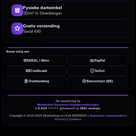
Fysieke dartwinkel
350m² in Steenbergen
Gratis verzending
Vanaf €40
Betaal veilig met
iDEAL / Wero
PayPal
Creditcard
Sofort
Overboeking
Bancontact (BE)
De waardering bij
Webwinkel Keurmerk Klantbeoordelingen
is
9.3/10
⭐⭐⭐⭐⭐
gebaseerd op
5641 reviews
.
Copyright © 2016-2026 Mcdartshop.nl | KvK 66339332 |
Algemene voorwaarden
|
Privacy
|
Cookies
powered by 123webshop.nl