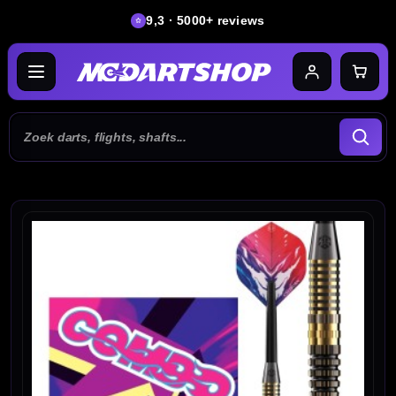
9,3 · 5000+ reviews