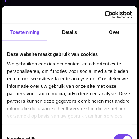
Professionele steeltip dartpijlen
Toestemming
Details
Over
Deze Caliburn Combo C3 dartpijlen zijn uitgevoerd als steeltip
darts en bedoeld voor gebruik op een sisal dartbord. Door de
combinatie van brass, zwarte coating, ringed grip en milling is
Deze website maakt gebruik van cookies
dit een interessante set voor spelers die een toegankelijke
maar opvallende dart zoeken.
We gebruiken cookies om content en advertenties te
personaliseren, om functies voor social media te bieden
en om ons websiteverkeer te analyseren. Ook delen we
informatie over uw gebruik van onze site met onze
Verkrijgbaar in 23 gram
partners voor social media, adverteren en analyse. Deze
De Caliburn Combo C3 brass dartpijlen zijn verkrijgbaar in 23
partners kunnen deze gegevens combineren met andere
gram. Daarmee kies je voor een steeltip dart met een zwarte
informatie die u aan ze heeft verstrekt of die ze hebben
afwerking, ringed grip, milling en een stevig barrelprofiel.
verzameld op basis van uw gebruik van hun services.
Toestemmingsselectie
Compleet geleverd als set van 3 dartpijlen
Noodzakelijk