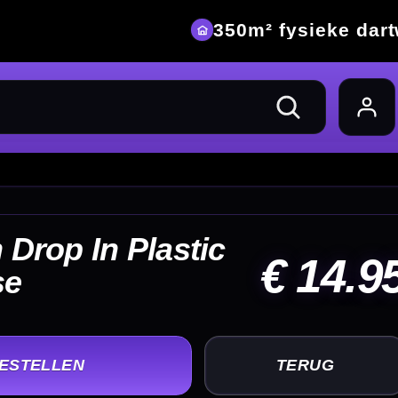
eke dartwinkel
14.95
UG
+