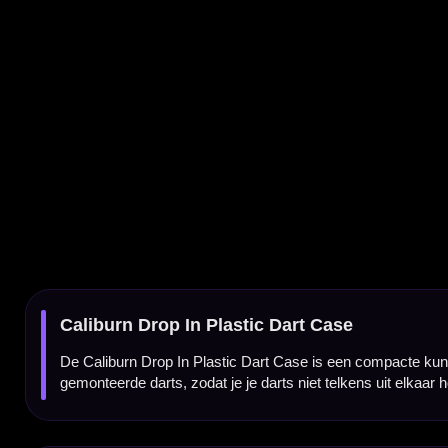
De Caliburn Drop In Plastic Dart Case is een compacte kunststof dartcase voor darters
gemonteerde darts, zodat je je darts niet telkens uit elkaar hoeft te halen tussen trainin
Ruimte voor 1 complete dartset
In deze Caliburn dartcase is ruimte voor één complete set dartpijlen. Daardoor kun je je 
Geschikt voor volledig gemonteerde darts
De case is gemaakt voor darts met shafts en flights gemonteerd. Je hoeft je dartset dus
Stevige kunststof behuizing
De Caliburn Drop In Case is gemaakt van kunststof. Dit zorgt voor een lichte maar stev
Drop-in ontwerp voor snel gebruik
Dankzij het drop-in ontwerp plaats je je darts eenvoudig in de case en haal je ze er sne
beginnen.