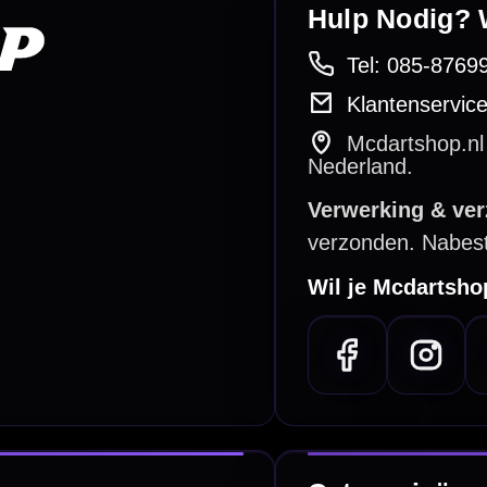
PayPal
Creditcard
Overboeking
Bancontact (BE)
De waardering bij
el Keurmerk Klantbeoordelingen
⭐⭐⭐⭐⭐
gebaseerd op
5641 reviews
.
l | KvK 66339332 |
Algemene voorwaarden
|
Privacy
|
Cookies
powered