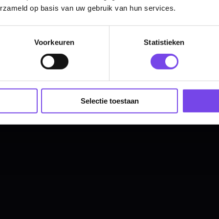
Hulp Nodig? Wij helpen graag!
erzameld op basis van uw gebruik van hun services.
Tel: 085-8769938
Klantenservice@mcdartshop.nl
Voorkeuren
Statistieken
Mcdartshop.nl Graaf Hendrikstraat 5A1, 4651TB Stee
Nederland.
Verwerking & verzending:
Op voorraad: direct verwerkt 
verzonden. Nabestelling: afhankelijk van leverancier.
Wil je Mcdartshop.nl volgen?
Selectie toestaan
Categorieën
Dartpijlen
Dartborden
Soft Tip Darts