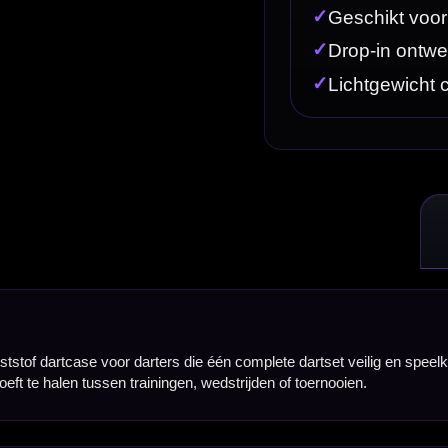
 die één complete dartset veilig en speelklaar willen meenemen. Deze drop-in case is ontworpen 
gen, wedstrijden of toernooien.
vaste wedstrijdset netjes meenemen zonder dat je darts los in je tas, jaszak of dartkoffer liggen.
 niet uit elkaar te halen na het spelen en kunt je darts snel pakken wanneer je weer aan de oche 
ige behuizing die je darts beter beschermt tegen stoten, druk en beschadigingen tijdens vervoer.
l weer uit. Dit maakt de case handig voor spelers die hun darts speelklaar willen bewaren en direc