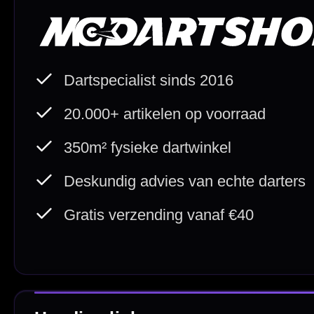
Betaal veilig met
iDEAL / Wero
Sofort
Webwink
is
9.3/10
Copyright © 2016-2026 Mcdartshop.n