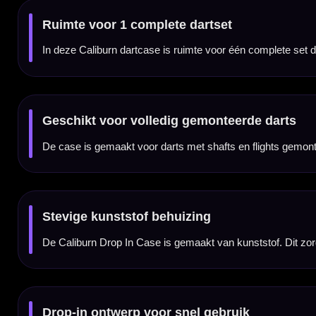
Compact en licht van gewicht
Met een formaat van ongeveer 17 x 8,4 x 3,3 cm en een gewicht van circa 55 gram is d
Inclusief karabijnhaak
De case wordt geleverd met een karabijnhaak. Daarmee kun je de dartcase eenvoudig a
Verkrijgbaar in meerdere kleuren
De Caliburn Drop In Plastic Dart Case is verkrijgbaar in meerdere kleuren, waaronder zwar
Darts en accessoires niet inbegrepen
Dit product bestaat uit de Caliburn Drop In Plastic Dart Case zelf. Darts, flights, sha
Kenmerken van de Caliburn Drop In Plastic Dart Case