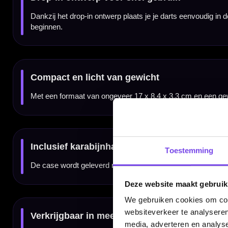
✓
Compacte kunststof drop-in dartcase van Caliburn
✓
Ruimte voor 1 volledig gemonteerde dartset
✓
Geschikt voor 3 darts met shafts en flights
✓
Drop-in ontwerp voor snel pakken en opbergen
✓
Lichtgewicht case van circa 55 gram
✓
Inclusief karabijnhaak om mee te nemen
✓
Verkrijgbaar in meerdere kleuren
✓
Darts en accessoires niet inbegrepen
Merk:
Caliburn
Serie:
Drop In Plastic Dart Case
Producttype:
Dartcase / kunststof drop-in case
Categorie:
Dart cases / opbergen
Materiaal:
Kunststof
Capaciteit:
1 complete dartset / 3 volledig gemonteerde darts
Geschikt voor:
Darts met shafts en flights
Kleuren:
Zwart, rood, blauw, groen en oranje
Bevestiging:
Karabijnhaak
Afmetingen:
Circa 17 x 8,4 x 3,3 cm
Toestemming
Gewicht:
Circa 55 gram
EAN:
6975217392252
SKU:
W702 / W706-serie afhankelijk van kleur
Darts inbegrepen:
Nee
Accessoires inbegrepen:
Nee
Deze website maakt gebruik
Gebruik:
Training, competitie, toernooi en recreatief darten
We gebruiken cookies om cont
websiteverkeer te analyseren
media, adverteren en analys