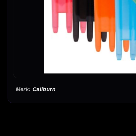
Caliburn
Caliburn Drop In Plastic Dart Case