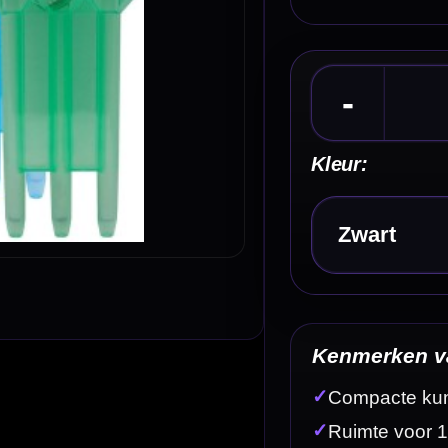
Kies een optie
Kenmerken van de Caliburn Drop In Plastic Dart
✓
Compacte kunststof drop-in dartcase van Caliburn
✓
Ruimte voor 1 volledig gemonteerde dartset
✓
Geschikt voor 3 darts met shafts en flights
✓
Drop-in ontwerp voor snel pakken en opbergen
✓
Lichtgewicht case van circa 55 gram
Omschrijving
Afbe