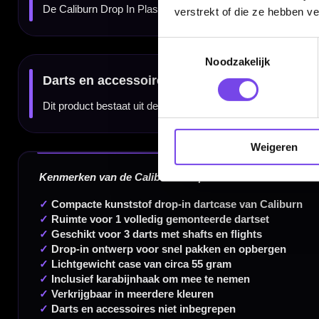
verstrekt of die ze hebben v
Toestemmingsselectie
Dartspecialist sinds 2016
Noodzakelijk
20.000+ artikelen op voorraad
350m² fysieke dartwinkel
Deskundig advies van echte darters
Weigeren
Gratis verzending vanaf €40
Handige links
Contact
Verzendingen
Retouren en Ruilen