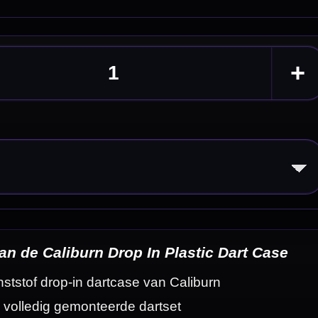
 Case
eldingen