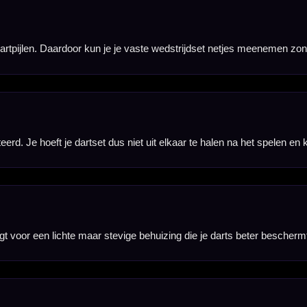
eze case makkelijk mee te nemen. Hij past eenvoudig in een darttas, sporttas of rugzak.
an een tas, lus of andere accessoire bevestigen wanneer je je darts mee wilt nemen.
t, rood, blauw, groen en oranje. Zo kun je een kleur kiezen die past bij je dartset of persoonlijke 
fts en overige accessoires worden niet meegeleverd en moeten apart aanwezig zijn of apart worden