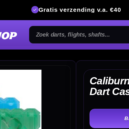
is verzending v.a. €40
350m² fysi
Caliburn Drop In Plastic
€ 
Dart Case
TER
-
Kleur: