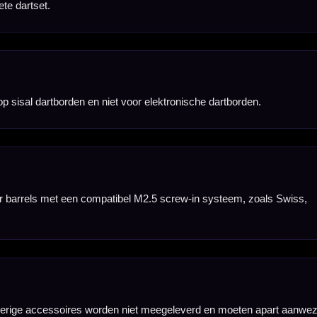
nbergen,
en