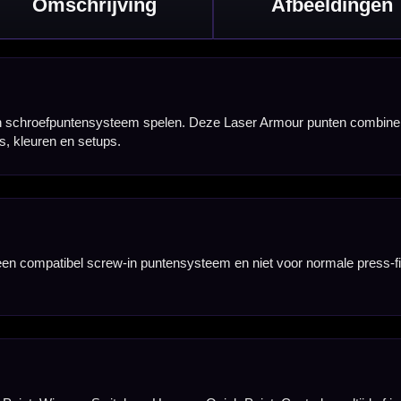
aar ook visueel
ijlen wilt testen
mpatibel