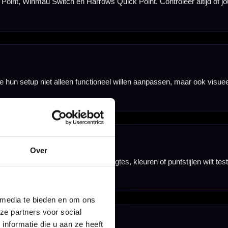
.
n.
Over
zoals Swiss,
 media te bieden en om ons
ze partners voor social
nformatie die u aan ze heeft
n apart aanwezig