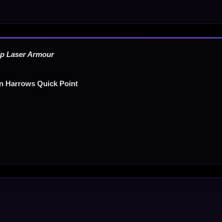
Dartpijlen
Dartborden
Soft Tip Darts
Dart Shirts & Kleding
Mobiele Dartbaan
Complete Sets
Scoreborden
Personaliseren
Dart Accessoires
Surrounds