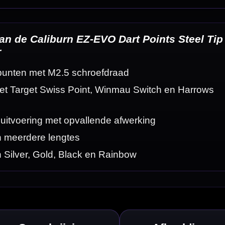
eldingen
unten combineren
male press-fit
r altijd of jouw