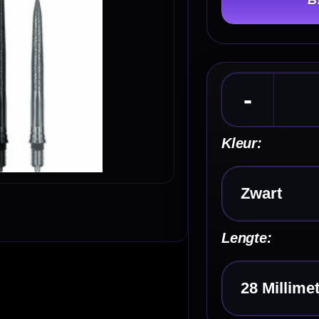
Kleur:
Kies een optie
Lengte:
Kies een optie
Kenmerken van de Caliburn EZ-EVO Dart Points 
Laser Armour
✓
Screw-in dartpunten met M2.5 schroefdraad
✓
Compatibel met Target Swiss Point, Winmau Switch en
Quick Point
✓
Laser Armour uitvoering met opvallende afwerking
✓
Verkrijgbaar in meerdere lengtes
✓
Verkrijgbaar in Silver, Gold, Black en Rainbow