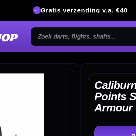
is verzending v.a. €40
350m² fysi
Caliburn EZ-EVO Dart
Points Steel Tip Laser
€ 
Armour
TER
-