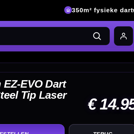
eke dartwinkel
14.95
UG
+