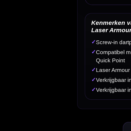
Omschrijving
Afbe
dartpunten voor darters die met een modern schroefpuntensysteem spelen. Deze Laser Armour p
 wisselen tussen verschillende puntlengtes, kleuren en setups.
ardoor zijn ze bedoeld voor darts met een compatibel screw-in puntensysteem en niet voor nor
puntensystemen, waaronder Target Swiss Point, Winmau Switch en Harrows Quick Point. Controlee