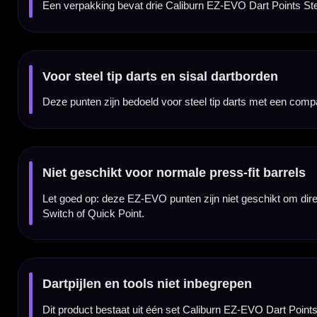
Tools inbegrepen:
Nee
Accessoires inbegrepen:
Nee
Dartspecialist sinds 2016
20.000+ artikelen op voorraad
350m² fysieke dartwinkel
Deskundig advies van echte darters
Gratis verzending vanaf €40
Handige links