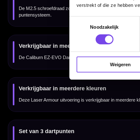
zijn of apart worden aangeschaft.
verstrekt of die ze hebben v
Toestemmingsselectie
Kenmerken van de Caliburn EZ-EVO Dart Points Steel Tip Laser Armour
Noodzakelijk
✓
Screw-in dartpunten met M2.5 schroefdraad
✓
Compatibel met Target Swiss Point, Winmau Switch en Harrows Quick Point
✓
Laser Armour uitvoering met opvallende afwerking
✓
Verkrijgbaar in meerdere lengtes
✓
Verkrijgbaar in Silver, Gold, Black en Rainbow
✓
Set van 3 punten voor 1 complete dartset
✓
Niet geschikt voor normale press-fit montage
Weigeren
✓
Dartpijlen en tools niet inbegrepen
Merk:
Caliburn
Serie:
EZ-EVO
Producttype:
Screw-in dartpunten / verwisselbare dartpunten
Categorie:
Dartpunten / steel tip accessoires
Uitvoering:
Laser Armour
Schroefdraad:
M2.5
Compatibel met:
Target Swiss Point, Winmau Switch en Harrows Quick Point
Kleurvarianten:
Silver, Gold, Black en Rainbow
Lengtes:
meerdere lengtes, afhankelijk van gekozen variant
Aantal:
3 stuks / 1 set
Geschikt voor:
Steel tip darts met compatibel M2.5 screw-in puntensysteem
Niet geschikt voor:
Normale press-fit montage in standaard steel tip barrels
Gebruik:
Steel tip darts en sisal dartborden
SKU:
X1560-serie afhankelijk van lengte en kleur
Dartpijlen inbegrepen:
Nee