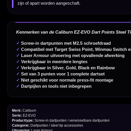
Contact
Verzendingen
Retouren en Ruilen
Garantie en Klachten
Betaalmogelijkheden
Order Verwerking
Bedrijfsgegevens
Afstand & Hoogte
Spelregels Darten
Cadeaubonnen