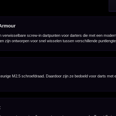
ng. Dit maakt ze geschikt voor darters die hun setup niet alleen functioneel willen aanpassen, m
raditioneel geperste dartpunten. Dat is handig wanneer je verschillende lengtes, kleuren of puntst
ijven de punten goed vastzitten tijdens het gooien, mits ze correct worden gemonteerd in een co
gtes. Zo kun je de puntlengte kiezen die past bij je barrel, worp en gewenste balans.