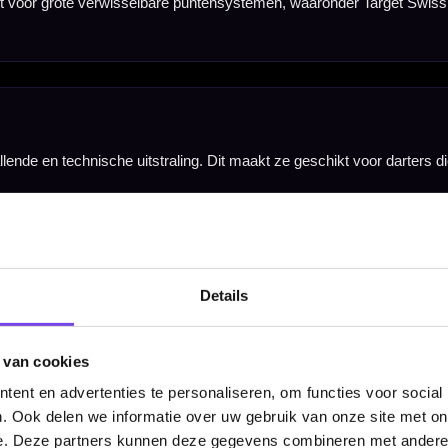
old, Black en Rainbow. Daarmee kun je de punten goed afstemmen op je barrels, shafts en flights
ee heb je genoeg punten voor één complete dartset.
ysteem. Ze zijn ontworpen voor gebruik op sisal dartborden en niet voor elektronische dartborde
Details
arrel te persen. Ze zijn alleen bedoeld voor barrels met een compatibel M2.5 screw-in systeem, 
 van cookies
ent en advertenties te personaliseren, om functies voor social
. Ook delen we informatie over uw gebruik van onze site met on
e. Deze partners kunnen deze gegevens combineren met andere i
tpijlen, barrels, flights, shafts, tools en overige accessoires worden niet meegeleverd en moete