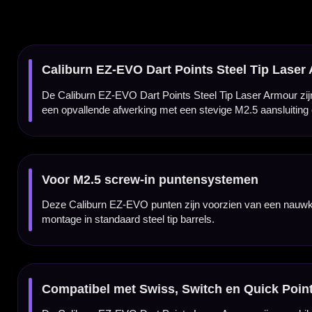
Laser Armour uitvoering
De Laser Armour uitvoering geeft deze dartpunten een opvallende en technische uitstrali
willen laten opvallen.
Snel punten wisselen
Omdat deze punten bedoeld zijn voor screw-in systemen, kun je sneller wisselen dan bij t
zonder een standaard repoint-proces.
Voor een stevige passing
De M2.5 schroefdraad zorgt voor een stevige passing in geschikte barrels. Daardoor bl
puntensysteem.
Verkrijgbaar in meerdere lengtes
De Caliburn EZ-EVO Dart Points Steel Tip Laser Armour zijn verkrijgbaar in meerdere len