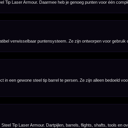
Hulp Nodig? Wij helpen graag!
Tel: 085-8769938
Klantenservice@mcdartshop.nl
Mcdartshop.nl Graaf Hendrikstraat 5A1, 4651TB Stee
Nederland.
Verwerking & verzending:
Op voorraad: direct verwerkt 
verzonden. Nabestelling: afhankelijk van leverancier.
Wil je Mcdartshop.nl volgen?
Categorieën