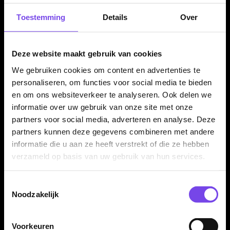
Een verpakking bevat drie Caliburn EZ-EVO Dart Points Steel
Toestemming
Details
Over
Tip Laser Lightning. Daarmee heb je genoeg punten voor één
complete dartset.
Deze website maakt gebruik van cookies
We gebruiken cookies om content en advertenties te
Voor steel tip darts en sisal dartborden
personaliseren, om functies voor social media te bieden
en om ons websiteverkeer te analyseren. Ook delen we
Deze punten zijn bedoeld voor steel tip darts met een
informatie over uw gebruik van onze site met onze
compatibel verwisselbaar puntensysteem. Ze zijn ontworpen
partners voor social media, adverteren en analyse. Deze
voor gebruik op sisal dartborden en niet voor elektronische
partners kunnen deze gegevens combineren met andere
dartborden.
informatie die u aan ze heeft verstrekt of die ze hebben
verzameld op basis van uw gebruik van hun services.
Niet geschikt voor normale press-fit barrels
Toestemmingsselectie
Noodzakelijk
Let goed op: deze EZ-EVO punten zijn niet geschikt om direct
in een gewone steel tip barrel te persen. Ze zijn alleen
bedoeld voor barrels met een compatibel M2.5 screw-in
Voorkeuren