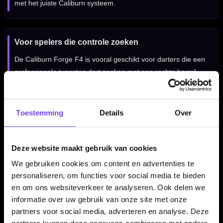
met het juiste Caliburn systeem.
Voor spelers die controle zoeken
De Caliburn Forge F4 is vooral geschikt voor darters die een
professionele tungsten dart zoeken met een rechte barrel,
ringed grip en een gecontroleerd gevoel tijdens het gooien.
Toestemming
Details
Over
Professionele steeltip dartpijlen
Deze Caliburn Forge F4 dartpijlen zijn uitgevoerd als steeltip
Deze website maakt gebruik van cookies
darts en bedoeld voor gebruik op een sisal dartbord. Door de
We gebruiken cookies om content en advertenties te
combinatie van 90% tungsten, ringed grip en het rechte
personaliseren, om functies voor social media te bieden
barrelprofiel is dit een set voor spelers die serieus met hun
en om ons websiteverkeer te analyseren. Ook delen we
materiaal bezig zijn.
informatie over uw gebruik van onze site met onze
partners voor social media, adverteren en analyse. Deze