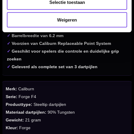
Selectie toestaan
✓
Gemaakt van 90% tungsten
✓
Straight barrel met ringed grip
Weigeren
✓
Gewicht van 21 gram
✓
Barrellengte van 50 mm
✓
Barrelbreedte van 6.2 mm
✓
Voorzien van Caliburn Replaceable Point System
✓
Geschikt voor spelers die controle en duidelijke grip
zoeken
✓
Geleverd als complete set van 3 dartpijlen
Merk:
Caliburn
Serie:
Forge F4
Producttype:
Steeltip dartpijlen
Materiaal dartpijlen:
90% Tungsten
Gewicht:
21 gram
Kleur:
Forge