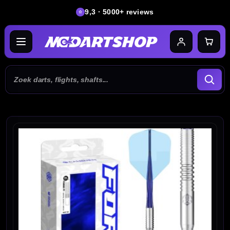
9,3 · 5000+ reviews