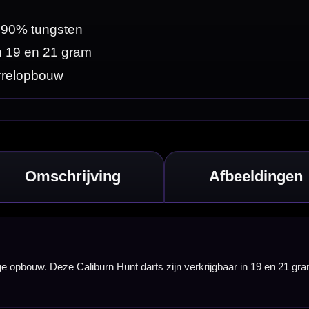
in 19 en 21 gram en
itvoering is
t de Caliburn Hunt
voorkeur.