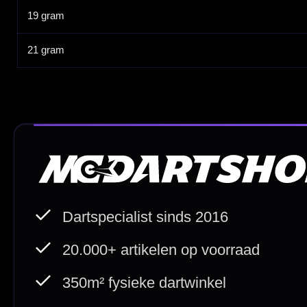
Direct verzonden
Veilig 
20.000+ op voorraad
Betrouw
Deskundig advies
Fysiek
Van echte darters
350m² i
Betaal veilig met
iDEAL / Wero
Sofort
Webwink
is
9.3/10
Copyright © 2016-2026 Mcdartshop.n