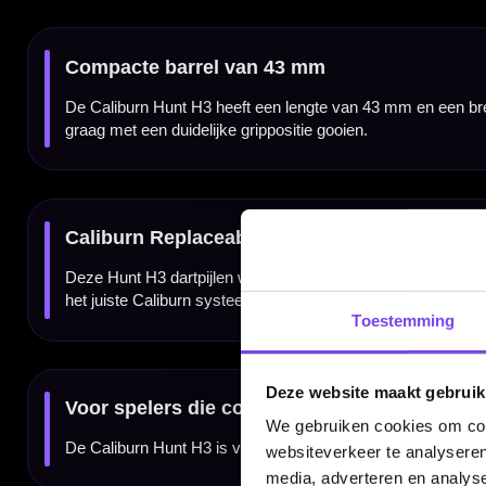
Kenmerken van de Caliburn Hunt H3 90% Tungsten Dartpijlen
✓
Steeltip dartpijlen van Caliburn
✓
Hunt H3-serie
✓
Gemaakt van 90% tungsten
✓
Verkrijgbaar in 19 en 21 gram
✓
Compacte barrelopbouw
✓
Barrellengte van 43 mm
✓
Barrelbreedte van 7.5 mm
✓
Voorzien van Caliburn Replaceable Point System
✓
Geleverd met stems en flights
✓
Geleverd als complete set van 3 dartpijlen
Merk:
Caliburn
Toestemming
Serie:
Hunt H3
Producttype:
Steeltip dartpijlen
Materiaal dartpijlen:
90% Tungsten
Gewicht:
19 en 21 gram
Kleur:
Hunt
Deze website maakt gebruik
Doelgroep:
Spelers die een compacte tungsten dart met controle zoeken
Inhoud:
Set van 3 dartpijlen
We gebruiken cookies om cont
websiteverkeer te analyseren
Gewicht
Length
media, adverteren en analys