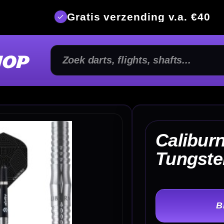
is verzending v.a. €40
350m² fysi
Caliburn Hunt H3 90%
€ 
Tungsten Dartpijlen
TER
-
Gewicht: