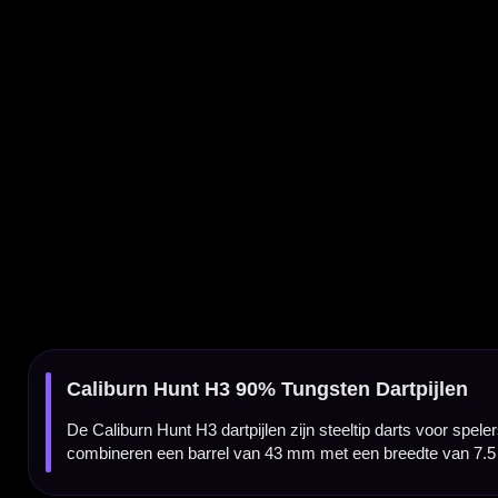
De Caliburn Hunt H3 dartpijlen zijn steeltip darts voor spelers die zoeken naar een 90
combineren een barrel van 43 mm met een breedte van 7.5 mm.
Hunt H3-serie van Caliburn
De Hunt-serie van Caliburn is ontwikkeld voor darters die een professionele tungsten dart 
geschikt voor spelers die graag met een lichte tot middelzware steeltip dart gooien.
90% tungsten barrel
Deze dart is gemaakt van 90% tungsten. Door het hoge tungstenpercentage blijft de barre
H3 interessant voor darters die controle zoeken in een betrouwbare steeltip dart.
Verkrijgbaar in 19 en 21 gram
De Caliburn Hunt H3 is verkrijgbaar in 19 en 21 gram. Daardoor kun je kiezen tussen een 
Compacte barrel van 43 mm