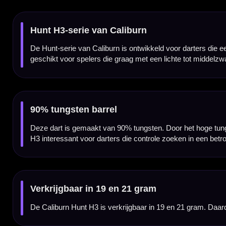
De Caliburn Hunt H3 heeft een lengte van 43 mm en een breedte van 7.5 mm. Door deze k
graag met een duidelijke grippositie gooien.
Caliburn Replaceable Point System
Deze Hunt H3 dartpijlen worden geleverd met het Caliburn Replaceable Point System. D
het juiste Caliburn systeem.
Voor spelers die controle zoeken
De Caliburn Hunt H3 is vooral geschikt voor darters die een professionele tungsten da
Professionele steeltip dartpijlen
Deze Caliburn Hunt H3 dartpijlen zijn uitgevoerd als steeltip darts en bedoeld voor geb
spelers die serieus met hun materiaal bezig zijn.
Compleet geleverd als set van 3 dartpijlen
De Caliburn Hunt H3 wordt geleverd als complete set van drie steeltip darts met stems e