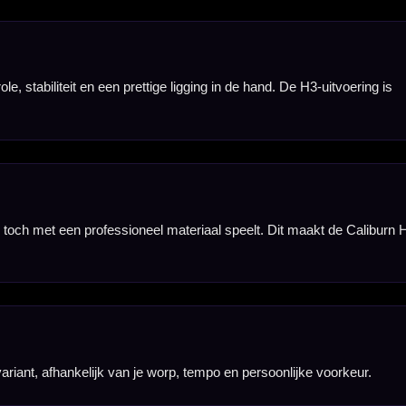
 voor spelers die
 of vervangen met
dit een set voor
fts of accessoires.