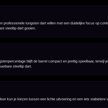
orte en stevige barrelopbouw voelt de dart compact en gecontroleerd aan, wat vooral prettig is
aardoor is de set interessant voor spelers die hun punten later gemakkelijker willen aanpassen
rt zoeken met een compacte barrel, een stabiel gevoel en een compleet geleverde set-up.
ruik op een sisal dartbord. Door de combinatie van 90% tungsten en Caliburn replaceable points is 
n flights. Hierdoor kun je direct spelen en de set later verder afstemmen met andere flights, sha