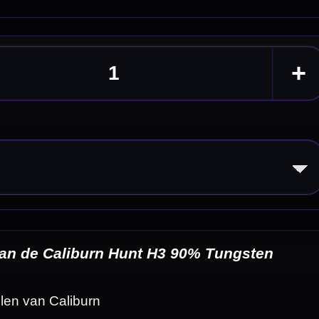
ten
eldingen