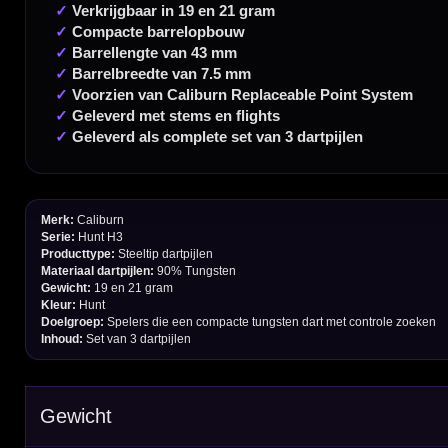
Handige links
Contact
Verzendingen
Retouren en Ruilen
Garantie en Klachten
Betaalmogelijkheden
Order Verwerking
Bedrijfsgegevens
Afstand & Hoogte
Spelregels Darten
Cadeaubonnen