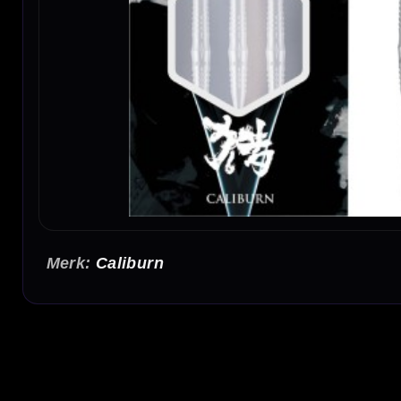
Caliburn
Caliburn Hunt H3 90% Tungsten Dartpijlen