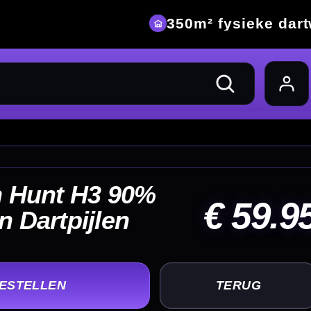
eke dartwinkel
59.95
UG
+