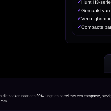
% tungsten barrel met een compacte, stevige opbouw. Deze Caliburn Hunt darts zijn verkrijgbaar 
willen met een duidelijke focus op controle, stabiliteit en een prettige ligging in de hand. De H3-u
l compact en prettig speelbaar, terwijl je toch met een professioneel materiaal speelt. Dit maak
lichte uitvoering en een iets stabielere variant, afhankelijk van je worp, tempo en persoonlijke 