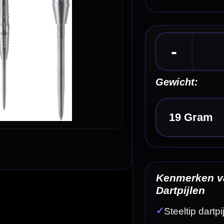
Kies een optie
Kenmerken van de Caliburn Hunt H3 90% Tungs
Dartpijlen
✓
Steeltip dartpijlen van Caliburn
✓
Hunt H3-serie
✓
Gemaakt van 90% tungsten
✓
Verkrijgbaar in 19 en 21 gram
✓
Compacte barrelopbouw
Omschrijving
Afbe