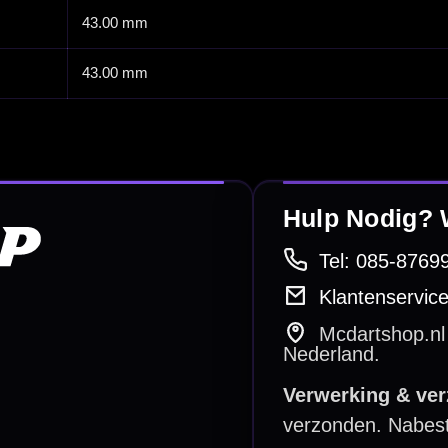
betalen
Retour & ruilen
bare betaalmethodes
Snel en duidelijk geregeld
e dartwinkel
Gratis verzending
n Steenbergen
Vanaf €40
PayPal
Creditcard
Overboeking
Bancontact (BE)
De waardering bij
el Keurmerk Klantbeoordelingen
⭐⭐⭐⭐⭐
gebaseerd op
5641 reviews
.
l | KvK 66339332 |
Algemene voorwaarden
|
Privacy
|
Cookies