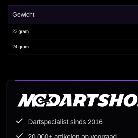
Cadeaubonnen
Direct verzonden
Veilig 
20.000+ op voorraad
Betrouw
Deskundig advies
Fysiek
Van echte darters
350m² i
Betaal veilig met
iDEAL / Wero
Sofort
Webwink
is
9.3/10
Copyright © 2016-2026 Mcdartshop.n