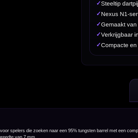
aar een 95% tungsten barrel met een compacte, stevige opbouw. Deze Caliburn Nexus darts zijn v
art willen met een moderne uitstraling en een gecontroleerd gevoel. De N1-uitvoering is geschik
l compact en professioneel speelbaar, terwijl je toch met een stabiel steeltip gewicht speelt. Di
rt.
en populaire allround uitvoering en een iets zwaardere variant, afhankelijk van je worp, tempo en