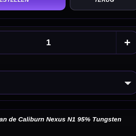
sten
eldingen