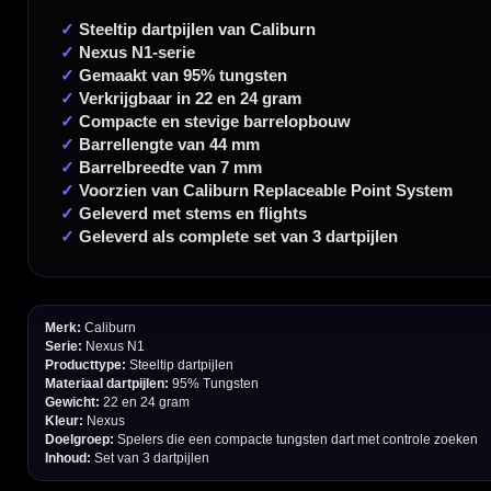
Handige links
Contact
Verzendingen
Retouren en Ruilen
Garantie en Klachten
Betaalmogelijkheden
Order Verwerking
Bedrijfsgegevens
Afstand & Hoogte
Spelregels Darten