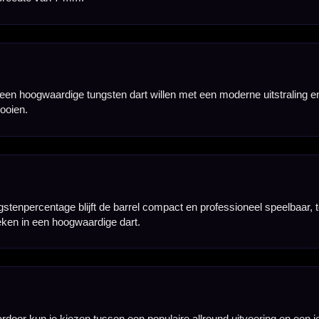
ompacte en stevige barrelopbouw voelt de dart stabiel aan, wat vooral prettig is voor spelers
Daardoor is de set interessant voor spelers die hun punten later gemakkelijker willen aanpasse
rt zoeken met een compacte barrel, een stabiel gewicht en een gecontroleerd gevoel tijdens het 
bruik op een sisal dartbord. Door de combinatie van 95% tungsten en Caliburn replaceable points i