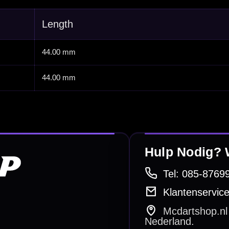
Surrounds
betalen
Retour & ruilen
bare betaalmethodes
Snel en duidelijk geregeld
e dartwinkel
Gratis verzending
n Steenbergen
Vanaf €40
PayPal
Creditcard
Overboeking
Bancontact (BE)
De waardering bij
el Keurmerk Klantbeoordelingen
⭐⭐⭐⭐⭐
gebaseerd op
5641 reviews
.
l | KvK 66339332 |
Algemene voorwaarden
|
Privacy
|
Cookies