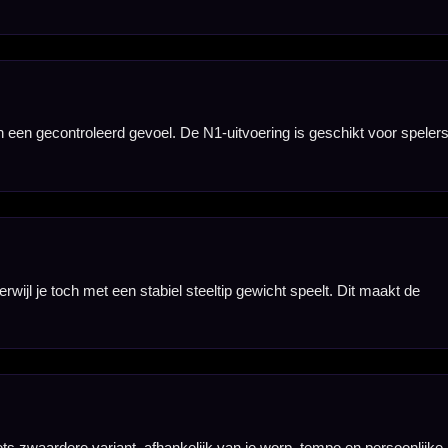
 die graag met een
n of vervangen
gooien.
s dit een set voor