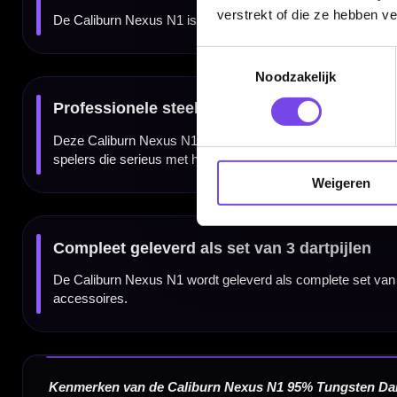
verstrekt of die ze hebben v
Gewicht
Length
Toestemmingsselectie
22 gram
44.00 mm
Noodzakelijk
24 gram
44.00 mm
Weigeren
Dartspecialist sinds 2016
20.000+ artikelen op voorraad
350m² fysieke dartwinkel
Deskundig advies van echte darters
Gratis verzending vanaf €40