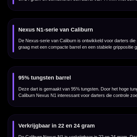
Compacte barrel van 44 mm
De Caliburn Nexus N1 heeft een lengte van 44 mm en een breedte van 7 mm. Door deze c
duidelijke grippositie gooien.
Caliburn Replaceable Point System
Deze Nexus N1 dartpijlen worden geleverd met het Caliburn Replaceable Point System. 
met het juiste Caliburn systeem.
Voor spelers die controle zoeken
De Caliburn Nexus N1 is vooral geschikt voor darters die een professionele tungsten da
Professionele steeltip dartpijlen
Deze Caliburn Nexus N1 dartpijlen zijn uitgevoerd als steeltip darts en bedoeld voor ge
spelers die serieus met hun materiaal bezig zijn.