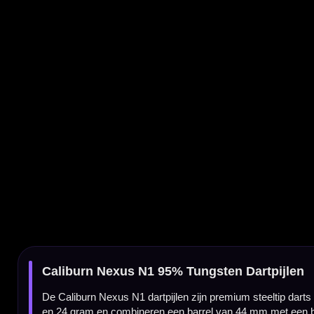
Caliburn Nexus N1 95% Tungsten Dartpijlen
De Caliburn Nexus N1 dartpijlen zijn premium steeltip darts voor spelers die zoeken n
en 24 gram en combineren een barrel van 44 mm met een breedte van 7 mm.
Nexus N1-serie van Caliburn
De Nexus-serie van Caliburn is ontwikkeld voor darters die een hoogwaardige tungsten d
graag met een compacte barrel en een stabiele grippositie gooien.
95% tungsten barrel
Deze dart is gemaakt van 95% tungsten. Door het hoge tungstenpercentage blijft de barre
Caliburn Nexus N1 interessant voor darters die controle zoeken in een hoogwaardige da
Verkrijgbaar in 22 en 24 gram
De Caliburn Nexus N1 is verkrijgbaar in 22 en 24 gram. Daardoor kun je kiezen tussen e
voorkeur.