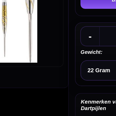
Gewicht:
Kies een optie
Kenmerken van de Caliburn Nexus N1 95% Tung
Dartpijlen
✓
Steeltip dartpijlen van Caliburn
✓
Nexus N1-serie
✓
Gemaakt van 95% tungsten
✓
Verkrijgbaar in 22 en 24 gram
✓
Compacte en stevige barrelopbouw
Omschrijving
Afbe