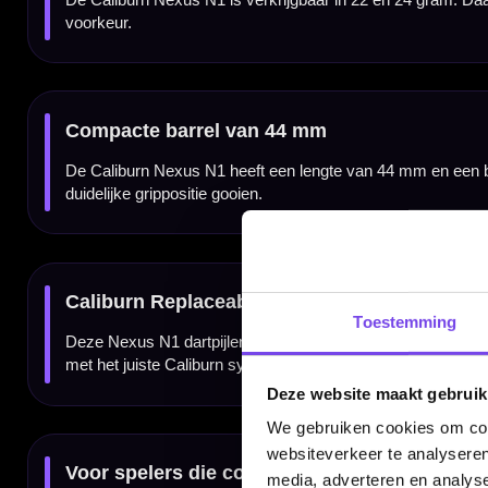
Compleet geleverd als set van 3 dartpijlen
De Caliburn Nexus N1 wordt geleverd als complete set van drie steeltip darts met stems 
accessoires.
Kenmerken van de Caliburn Nexus N1 95% Tungsten Dartpijlen
✓
Steeltip dartpijlen van Caliburn
✓
Nexus N1-serie
✓
Gemaakt van 95% tungsten
✓
Verkrijgbaar in 22 en 24 gram
✓
Compacte en stevige barrelopbouw
✓
Barrellengte van 44 mm
✓
Barrelbreedte van 7 mm
✓
Voorzien van Caliburn Replaceable Point System
✓
Geleverd met stems en flights
✓
Geleverd als complete set van 3 dartpijlen
Toestemming
Merk:
Caliburn
Serie:
Nexus N1
Deze website maakt gebruik
Producttype:
Steeltip dartpijlen
Materiaal dartpijlen:
95% Tungsten
We gebruiken cookies om cont
Gewicht:
22 en 24 gram
Kleur:
Nexus
websiteverkeer te analyseren
Doelgroep:
Spelers die een compacte tungsten dart met controle zoeken
Inhoud:
Set van 3 dartpijlen
media, adverteren en analys