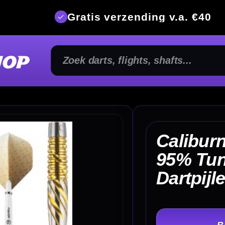
is verzending v.a. €40
350m² fysi
Caliburn Nexus N1
95% Tungsten
€ 1
Dartpijlen
TER
-