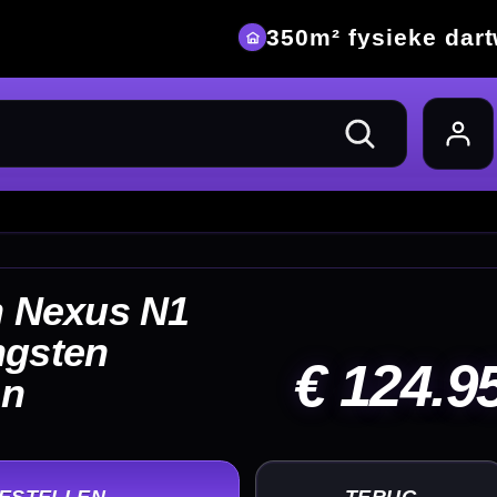
eke dartwinkel
24.95
UG
+