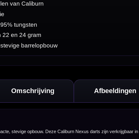
erkrijgbaar in 22
t voor spelers die
t maakt de
 persoonlijke