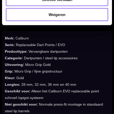
✓
Verkrijgbaar in 28 mm, 32 mm, 36 mm en 40 mm
✓
Geschikt voor steel tip darts en sisal dartborden
Weigeren
✓
Spigots, tool en dartpijlen niet inbegrepen
Merk:
Caliburn
Serie:
Replaceable Dart Points / EVO
Producttype:
Vervangbare dartpunten
Categorie:
Dartpunten / steel tip accessoires
Uitvoering:
Micro Grip Gold
Grip:
Micro Grip / fijne gripstructuur
Kleur:
Gold
Lengtes:
28 mm, 32 mm, 36 mm en 40 mm
Geschikt voor:
Alleen het Caliburn EVO replaceable point
schroef-/spigot-systeem
Niet geschikt voor:
Normale press-fit montage in standaard
steel tip barrels