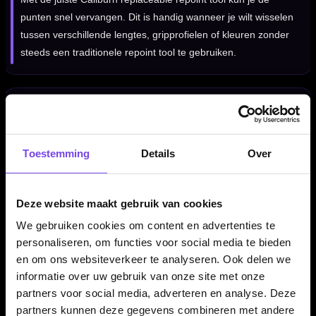
punten snel vervangen. Dit is handig wanneer je wilt wisselen
tussen verschillende lengtes, gripprofielen of kleuren zonder
steeds een traditionele repoint tool te gebruiken.
Voor steel tip darts en sisal dartborden
Deze Caliburn punten zijn bedoeld voor steel tip darts die
geschikt zijn gemaakt voor het Caliburn EVO systeem. Ze zijn
Toestemming
Details
Over
ontworpen voor gebruik op sisal dartborden en niet voor
elektronische dartborden.
Deze website maakt gebruik van cookies
We gebruiken cookies om content en advertenties te
Compatibiliteit altijd controleren
personaliseren, om functies voor social media te bieden
en om ons websiteverkeer te analyseren. Ook delen we
Controleer voor aankoop of je dartbarrels geschikt zijn voor
informatie over uw gebruik van onze site met onze
het Caliburn EVO schroef-/spigot-systeem. Zonder passende
partners voor social media, adverteren en analyse. Deze
spigots kunnen deze punten niet correct worden gebruikt.
partners kunnen deze gegevens combineren met andere