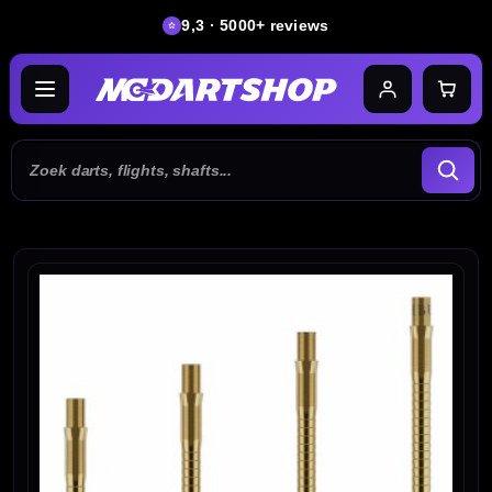
9,3 · 5000+ reviews