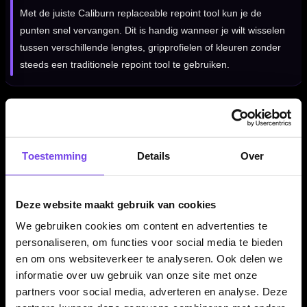
Met de juiste Caliburn replaceable repoint tool kun je de
punten snel vervangen. Dit is handig wanneer je wilt wisselen
tussen verschillende lengtes, gripprofielen of kleuren zonder
steeds een traditionele repoint tool te gebruiken.
Voor steel tip darts en sisal dartborden
Deze Caliburn punten zijn bedoeld voor steel tip darts die
Toestemming
Details
Over
geschikt zijn gemaakt voor het Caliburn EVO systeem. Ze zijn
ontworpen voor gebruik op sisal dartborden en niet voor
elektronische dartborden.
Deze website maakt gebruik van cookies
We gebruiken cookies om content en advertenties te
personaliseren, om functies voor social media te bieden
Compatibiliteit altijd controleren
en om ons websiteverkeer te analyseren. Ook delen we
Controleer voor aankoop of je dartbarrels geschikt zijn voor
informatie over uw gebruik van onze site met onze
het Caliburn EVO schroef-/spigot-systeem. Zonder passende
partners voor social media, adverteren en analyse. Deze
spigots kunnen deze punten niet correct worden gebruikt.