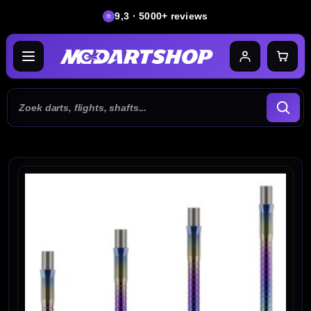
9,3 · 5000+ reviews