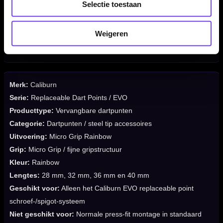
Selectie toestaan
✓
Rainbow afwerking voor een opvallende dartsetup
✓
Verkrijgbaar in 28 mm, 32 mm, 36 mm en 40 mm
Weigeren
✓
Geschikt voor steel tip darts en sisal dartborden
✓
Spigots, tool en dartpijlen niet inbegrepen
Merk:
Caliburn
Serie:
Replaceable Dart Points / EVO
Producttype:
Vervangbare dartpunten
Categorie:
Dartpunten / steel tip accessoires
Uitvoering:
Micro Grip Rainbow
Grip:
Micro Grip / fijne gripstructuur
Kleur:
Rainbow
Lengtes:
28 mm, 32 mm, 36 mm en 40 mm
Geschikt voor:
Alleen het Caliburn EVO replaceable point
schroef-/spigot-systeem
Niet geschikt voor:
Normale press-fit montage in standaard