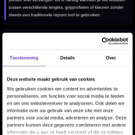
tussen verschillende lengtes, gripprofielen of kleuren zonder
steeds een traditionele repoint tool te gebruiken.
Voor steel tip darts en sisal dartborden
Deze Caliburn punten zijn bedoeld voor steel tip darts die
geschikt zijn gemaakt voor het Caliburn EVO systeem. Ze zijn
Toestemming
Details
Over
ontworpen voor gebruik op sisal dartborden en niet voor
elektronische dartborden.
Deze website maakt gebruik van cookies
We gebruiken cookies om content en advertenties te
Compatibiliteit altijd controleren
personaliseren, om functies voor social media te bieden
en om ons websiteverkeer te analyseren. Ook delen we
Controleer voor aankoop of je dartbarrels geschikt zijn voor
informatie over uw gebruik van onze site met onze
het Caliburn EVO schroef-/spigot-systeem. Zonder passende
partners voor social media, adverteren en analyse. Deze
spigots kunnen deze punten niet correct worden gebruikt.
partners kunnen deze gegevens combineren met andere
informatie die u aan ze heeft verstrekt of die ze hebben