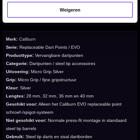
✓
Geschikt voor steel tip darts en sisal dartborden
Weigeren
✓
Spigots, tool en dartpijlen niet inbegrepen
Merk:
Caliburn
Serie:
Replaceable Dart Points / EVO
Producttype:
Vervangbare dartpunten
Categorie:
Dartpunten / steel tip accessoires
Uitvoering:
Micro Grip Silver
Grip:
Micro Grip / fijne gripstructuur
Kleur:
Silver
Lengtes:
28 mm, 32 mm, 36 mm en 40 mm
Geschikt voor:
Alleen het Caliburn EVO replaceable point
schroef-/spigot-systeem
Niet geschikt voor:
Normale press-fit montage in standaard
steel tip barrels
Gebruik:
Steel tip darts en sisal dartborden