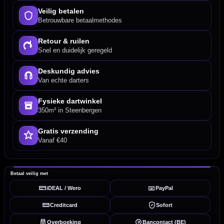
Veilig betalen
Betrouwbare betaalmethodes
Retour & ruilen
Snel en duidelijk geregeld
Deskundig advies
Van echte darters
Fysieke dartwinkel
350m² in Steenbergen
Gratis verzending
Vanaf €40
Betaal veilig met
iDEAL / Wero
PayPal
Creditcard
Sofort
Overboeking
Bancontact (BE)