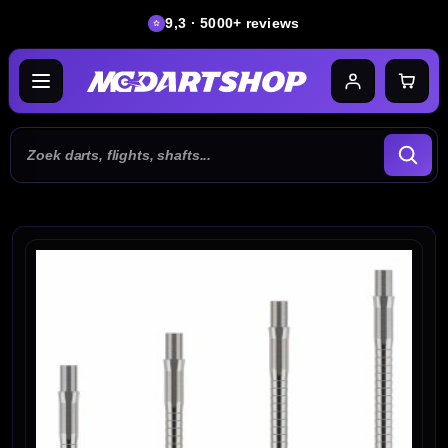
9,3 · 5000+ reviews