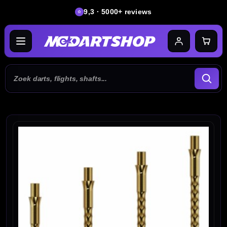
9,3 · 5000+ reviews