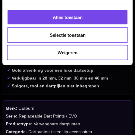
Kenmerken van de Caliburn Replaceable Dart Points
Ripple No Lip Gold
✓
Vervangbare dartpunten voor het Caliburn EVO systeem
Alles toestaan
✓
Alleen bruikbaar met het Caliburn schroef-/spigot-
systeem
Selectie toestaan
✓
Niet geschikt als normale press-fit dartpunten
✓
Ripple gripprofiel met golvende gripstructuur
Weigeren
✓
No Lip overgang voor een strakke aansluiting op de
barrel
✓
Gold afwerking voor een luxe dartsetup
✓
Verkrijgbaar in 28 mm, 32 mm, 36 mm en 40 mm
✓
Spigots, tool en dartpijlen niet inbegrepen
Merk:
Caliburn
Serie:
Replaceable Dart Points / EVO
Producttype:
Vervangbare dartpunten
Categorie:
Dartpunten / steel tip accessoires