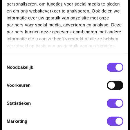
personaliseren, om functies voor social media te bieden
en om ons websiteverkeer te analyseren. Ook delen we
informatie over uw gebruik van onze site met onze
Compatibiliteit altijd controleren
partners voor social media, adverteren en analyse. Deze
partners kunnen deze gegevens combineren met andere
Controleer voor aankoop of je dartbarrels geschikt zijn voor
informatie die u aan ze heeft verstrekt of die ze hebben
het Caliburn EVO schroef-/spigot-systeem. Zonder passende
verzameld op basis van uw gebruik van hun services.
spigots kunnen deze punten niet correct worden gebruikt.
Toestemmingsselectie
Noodzakelijk
Spigots en tool niet inbegrepen
Dit product bestaat uit één set Caliburn Replaceable Dart
Voorkeuren
Points Ripple No Lip Gold. De benodigde Caliburn EVO
spigots, replaceable repoint tool, dartpijlen, barrels en overige
accessoires worden niet meegeleverd en moeten apart
Statistieken
aanwezig zijn of apart worden aangeschaft.
Marketing