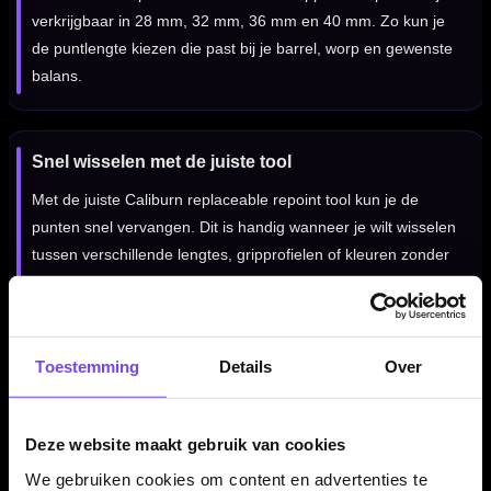
verkrijgbaar in 28 mm, 32 mm, 36 mm en 40 mm. Zo kun je
de puntlengte kiezen die past bij je barrel, worp en gewenste
balans.
Snel wisselen met de juiste tool
Met de juiste Caliburn replaceable repoint tool kun je de
punten snel vervangen. Dit is handig wanneer je wilt wisselen
tussen verschillende lengtes, gripprofielen of kleuren zonder
steeds een traditionele repoint tool te gebruiken.
Toestemming
Details
Over
Voor steel tip darts en sisal dartborden
Deze Caliburn punten zijn bedoeld voor steel tip darts die
geschikt zijn gemaakt voor het Caliburn EVO systeem. Ze zijn
Deze website maakt gebruik van cookies
ontworpen voor gebruik op sisal dartborden en niet voor
We gebruiken cookies om content en advertenties te
elektronische dartborden.