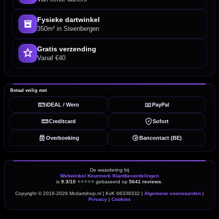
Fysieke dartwinkel
350m² in Steenbergen
Gratis verzending
Vanaf €40
Betaal veilig met
iDEAL / Wero
PayPal
Creditcard
Sofort
Overboeking
Bancontact (BE)
De waardering bij
Webwinkel Keurmerk Klantbeoordelingen
is
9.3/10
⭐⭐⭐⭐⭐
gebaseerd op
5641 reviews
.
Copyright © 2016-2026 Mcdartshop.nl | KvK 66339332 |
Algemene voorwaarden
|
Privacy
|
Cookies
powered by 123webshop.nl