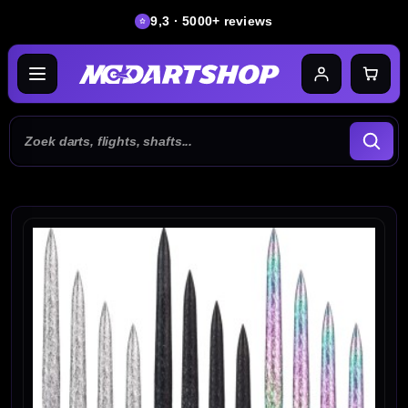
9,3 · 5000+ reviews