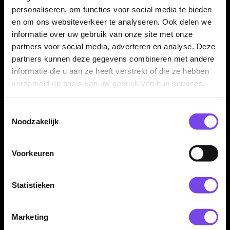
gebruik op sisal dartborden. Controleer altijd of je darts
personaliseren, om functies voor social media te bieden
geschikt zijn voor het Caliburn replaceable point systeem
en om ons websiteverkeer te analyseren. Ook delen we
voordat je de punten monteert.
informatie over uw gebruik van onze site met onze
partners voor social media, adverteren en analyse. Deze
partners kunnen deze gegevens combineren met andere
Spigots en tools apart nodig
informatie die u aan ze heeft verstrekt of die ze hebben
verzameld op basis van uw gebruik van hun services.
Voor gebruik van het Caliburn replaceable point systeem heb
je de juiste spigots en Caliburn tool nodig. Deze worden niet
Toestemmingsselectie
standaard met iedere losse puntenset meegeleverd en
Noodzakelijk
moeten indien nodig apart worden aangeschaft.
Voorkeuren
Dartpijlen en tools niet inbegrepen
Statistieken
Dit product bestaat uit één set Caliburn Replaceable Dart
Points Rough No Lip. Dartpijlen, barrels, spigots, repoint tools
en overige accessoires worden niet meegeleverd, tenzij dit bij
Marketing
de gekozen variant expliciet anders wordt vermeld.