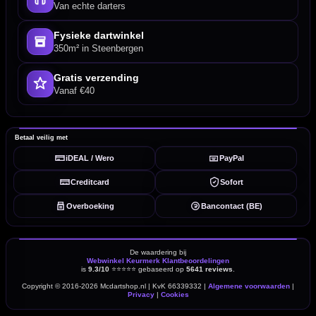
Van echte darters
Fysieke dartwinkel
350m² in Steenbergen
Gratis verzending
Vanaf €40
Betaal veilig met
iDEAL / Wero
PayPal
Creditcard
Sofort
Overboeking
Bancontact (BE)
De waardering bij
Webwinkel Keurmerk Klantbeoordelingen
is
9.3/10
⭐⭐⭐⭐⭐
gebaseerd op
5641 reviews
.
Copyright © 2016-2026 Mcdartshop.nl | KvK 66339332 |
Algemene voorwaarden
|
Privacy
|
Cookies