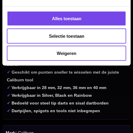
Alles toestaan
Kenmerken van de Caliburn Replaceable Dart Points
Rough No Lip
✓
Vervangbare dartpunten voor het Caliburn point
Selectie toestaan
systeem
✓
Rough gripprofiel voor extra grip in het dartbord
Weigeren
✓
No Lip overgang voor een strakke aansluiting op de
barrel
✓
Geschikt om punten sneller te wisselen met de juiste
Caliburn tool
✓
Verkrijgbaar in 28 mm, 32 mm, 36 mm en 40 mm
✓
Verkrijgbaar in Silver, Black en Rainbow
✓
Bedoeld voor steel tip darts en sisal dartborden
✓
Dartpijlen, spigots en tools niet inbegrepen
Merk:
Caliburn