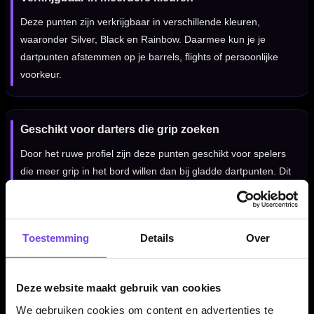
Deze punten zijn verkrijgbaar in verschillende kleuren,
waaronder Silver, Black en Rainbow. Daarmee kun je je
dartpunten afstemmen op je barrels, flights of persoonlijke
voorkeur.
Geschikt voor darters die grip zoeken
Door het ruwe profiel zijn deze punten geschikt voor spelers
die meer grip in het bord willen dan bij gladde dartpunten. Dit
maakt ze interessant voor trainingen, wedstrijden en spelers
die vaak last hebben van darts die minder stevig blijven
hangen.
Toestemming
Details
Over
Voor steel tip darts
Deze website maakt gebruik van cookies
Deze Caliburn punten zijn bedoeld voor steel tip darts en
We gebruiken cookies om content en advertenties te