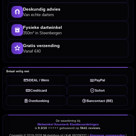
Deskundig advies
Van echte darters
Fysieke dartwinkel
350m² in Steenbergen
Gratis verzending
Vanaf €40
Betaal veilig met
iDEAL / Wero
PayPal
Creditcard
Sofort
Overboeking
Bancontact (BE)
De waardering bij
Webwinkel Keurmerk Klantbeoordelingen
is
9.3/10
⭐⭐⭐⭐⭐
gebaseerd op
5641 reviews
.
Copyright © 2016-2026 Mcdartshop.nl | KvK 66339332 |
Algemene voorwaarden
|