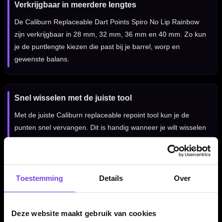
Verkrijgbaar in meerdere lengtes
De Caliburn Replaceable Dart Points Spiro No Lip Rainbow
zijn verkrijgbaar in 28 mm, 32 mm, 36 mm en 40 mm. Zo kun
je de puntlengte kiezen die past bij je barrel, worp en
gewenste balans.
Snel wisselen met de juiste tool
Met de juiste Caliburn replaceable repoint tool kun je de
punten snel vervangen. Dit is handig wanneer je wilt wisselen
tussen verschillende lengtes, gripprofielen of kleuren zonder
steeds een traditionele repoint tool te gebruiken.
Toestemming
Details
Over
Voor steel tip darts en sisal dartborden
Deze Caliburn punten zijn bedoeld voor steel tip darts die
Deze website maakt gebruik van cookies
geschikt zijn gemaakt voor het Caliburn EVO systeem. Ze zijn