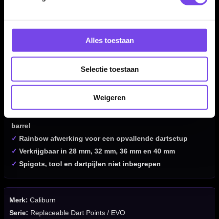
Kenmerken van de Caliburn Replaceable Dart Points Spiro
No Lip Rainbow
Alles toestaan
✓
Vervangbare dartpunten voor het Caliburn EVO systeem
✓
Alleen bruikbaar met het Caliburn schroef-/spigot-
Selectie toestaan
systeem
✓
Niet geschikt als normale press-fit dartpunten
Weigeren
✓
Spiro gripprofiel met subtiele spiraalvormige structuur
✓
No Lip overgang voor een strakke aansluiting op de
barrel
✓
Rainbow afwerking voor een opvallende dartsetup
✓
Verkrijgbaar in 28 mm, 32 mm, 36 mm en 40 mm
✓
Spigots, tool en dartpijlen niet inbegrepen
Merk:
Caliburn
Serie:
Replaceable Dart Points / EVO