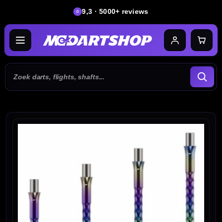
9,3 · 5000+ reviews