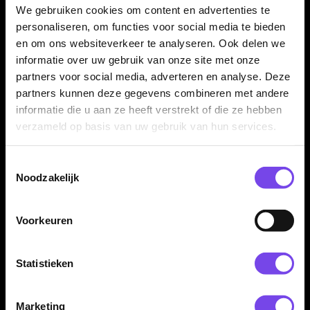
We gebruiken cookies om content en advertenties te
ontworpen voor gebruik op sisal dartborden en niet voor
personaliseren, om functies voor social media te bieden
elektronische dartborden.
en om ons websiteverkeer te analyseren. Ook delen we
informatie over uw gebruik van onze site met onze
partners voor social media, adverteren en analyse. Deze
Compatibiliteit altijd controleren
partners kunnen deze gegevens combineren met andere
informatie die u aan ze heeft verstrekt of die ze hebben
Controleer voor aankoop of je dartbarrels geschikt zijn voor
verzameld op basis van uw gebruik van hun services.
het Caliburn EVO schroef-/spigot-systeem. Zonder passende
spigots kunnen deze punten niet correct worden gebruikt.
Toestemmingsselectie
Noodzakelijk
Spigots en tool niet inbegrepen
Voorkeuren
Dit product bestaat uit één set Caliburn Replaceable Dart
Points Spiro No Lip Rainbow. De benodigde Caliburn EVO
spigots, replaceable repoint tool, dartpijlen, barrels en overige
Statistieken
accessoires worden niet meegeleverd en moeten apart
aanwezig zijn of apart worden aangeschaft.
Marketing