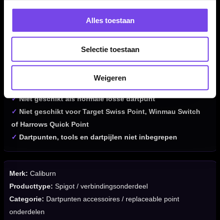
dartpunt
Alles toestaan
✓
Maakt snelle puntwissels mogelijk met compatibele
Caliburn punten
✓
Verkrijgbaar in 2.33 mm, 2.34 mm, 2.35 mm, 2.37 mm en
Selectie toestaan
2.40 mm
✓
Voor ombouw of onderhoud van Caliburn compatible
Weigeren
steel tip darts
✓
Niet geschikt als normale losse dartpunt
✓
Niet geschikt voor Target Swiss Point, Winmau Switch
of Harrows Quick Point
✓
Dartpunten, tools en dartpijlen niet inbegrepen
Merk:
Caliburn
Producttype:
Spigot / verbindingsonderdeel
Categorie:
Dartpunten accessoires / replaceable point
onderdelen