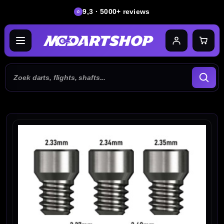
9,3 · 5000+ reviews