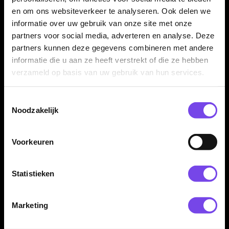
Handig als reserveonderdeel
en om ons websiteverkeer te analyseren. Ook delen we
informatie over uw gebruik van onze site met onze
De Caliburn Spigot is handig als reserveonderdeel wanneer je
partners voor social media, adverteren en analyse. Deze
jouw Caliburn setup wilt onderhouden, vervangen of
partners kunnen deze gegevens combineren met andere
ombouwen. Zo kun je jouw darts geschikt houden voor het
informatie die u aan ze heeft verstrekt of die ze hebben
snel wisselen van punten.
verzameld op basis van uw gebruik van hun services.
Toestemmingsselectie
Punten en tools niet inbegrepen
Noodzakelijk
Dit product bestaat uit Caliburn Spigots. Caliburn dartpunten,
point driver, spigot replacement tool, repointing tool, dartpijlen,
Voorkeuren
barrels en overige accessoires worden niet meegeleverd.
Statistieken
Kenmerken van de Caliburn Spigot voor Replaceable Dart
Points
Marketing
✓
Spigot voor het Caliburn replaceable dart point systeem
✓
Verbindingsonderdeel tussen barrel en Caliburn