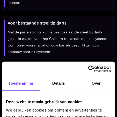
monteren.
Voor bestaande steel tip darts
Met de juiste spigots kun je veel bestaande steel tip darts
geschikt maken voor het Caliburn replaceable point systeem.
Controleer vooraf altijd of jouw barrels geschikt zijn voor
ombouw naar dit systeem.
Niet geschikt voor andere schroefsystemen
Deze spigots zijn bedoeld voor Caliburn replaceable
Toestemming
Details
Over
dartpunten. Ze zijn niet geschikt voor Target Swiss Point,
Winmau Switch, Harrows Quick Point of andere
puntensystemen.
Deze website maakt gebruik van cookies
We gebruiken cookies om content en advertenties te
personaliseren, om functies voor social media te bieden