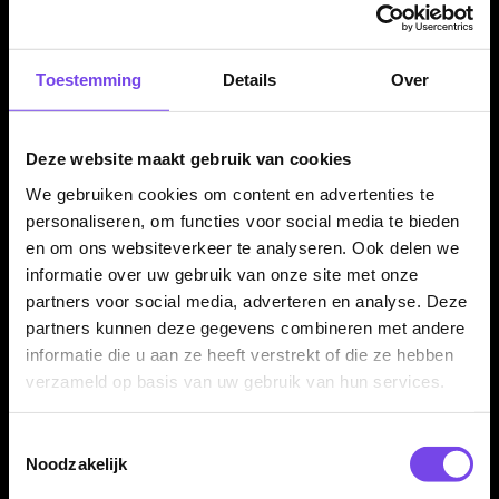
gooien.
Toestemming
Details
Over
Professionele steeltip dartpijlen
Deze Caliburn Spiro S2 dartpijlen zijn uitgevoerd als steeltip
Deze website maakt gebruik van cookies
darts en bedoeld voor gebruik op een sisal dartbord. Door de
combinatie van 90% tungsten en Caliburn replaceable points
We gebruiken cookies om content en advertenties te
is dit een set voor spelers die serieus met hun materiaal bezig
personaliseren, om functies voor social media te bieden
zijn.
en om ons websiteverkeer te analyseren. Ook delen we
informatie over uw gebruik van onze site met onze
partners voor social media, adverteren en analyse. Deze
partners kunnen deze gegevens combineren met andere
Compleet geleverd als set van 3 dartpijlen
informatie die u aan ze heeft verstrekt of die ze hebben
De Caliburn Spiro S2 wordt geleverd als complete set van drie
verzameld op basis van uw gebruik van hun services.
steeltip darts met stems en flights. Hierdoor kun je direct
spelen en de set later verder afstemmen met andere flights,
Toestemmingsselectie
shafts of accessoires.
Noodzakelijk