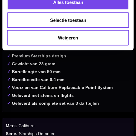
Alles toestaan
Kenmerken van de Caliburn Starships Demeter 95%
Selectie toestaan
Tungsten Dartpijlen
✓
Steeltip dartpijlen van Caliburn
Weigeren
✓
Starships Demeter-serie
✓
Gemaakt van 95% tungsten
✓
Premium Starships design
✓
Gewicht van 23 gram
✓
Barrellengte van 50 mm
✓
Barrelbreedte van 6.4 mm
✓
Voorzien van Caliburn Replaceable Point System
✓
Geleverd met stems en flights
✓
Geleverd als complete set van 3 dartpijlen
Merk:
Caliburn
Serie:
Starships Demeter