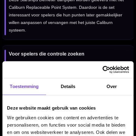
Caliburn Replaceable Point System. Daardoor is de set
interessant voor spelers die hun punten later gemakkelijker
willen aanpassen of vervangen met het juiste Caliburn
systeem.
Voor spelers die controle zoeken
De Caliburn Starships Demeter is vooral geschikt voor darters
die een professionele tungsten dart zoeken met een slanke
barrel, een stabiel gewicht en een exclusieve uitstraling tijdens
Toestemming
Details
Over
het gooien.
Deze website maakt gebruik van cookies
Professionele steeltip dartpijlen
We gebruiken cookies om content en advertenties te
Deze Caliburn Starships Demeter dartpijlen zijn uitgevoerd als
personaliseren, om functies voor social media te bieden
steeltip darts en bedoeld voor gebruik op een sisal dartbord.
en om ons websiteverkeer te analyseren. Ook delen we