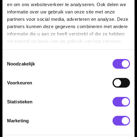
Een verpakking bestaat uit drie Caliburn SUP flight-shaft
en om ons websiteverkeer te analyseren. Ook delen we
combinaties. Daarmee heb je genoeg voor één complete
informatie over uw gebruik van onze site met onze
dartset.
partners voor social media, adverteren en analyse. Deze
partners kunnen deze gegevens combineren met andere
informatie die u aan ze heeft verstrekt of die ze hebben
Voor training en wedstrijden
verzameld op basis van uw gebruik van hun services.
Door de vaste vorm, eenvoudige montage en consistente
Toestemmingsselectie
vlucht zijn deze Caliburn SUP Flights geschikt voor dagelijks
Noodzakelijk
gebruik, trainingen, competitieavonden en recreatief darten.
Voorkeuren
Dartpijlen niet inbegrepen
Dit product bestaat uit één set Caliburn SUP Flights Moulded
Statistieken
Flight & Shaft Standard No2. Dartpijlen, barrels, punten en
overige accessoires worden niet meegeleverd en moeten
Marketing
apart aanwezig zijn of apart worden aangeschaft.