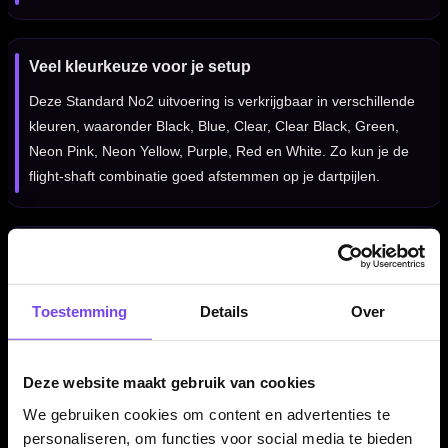
Veel kleurkeuze voor je setup
Deze Standard No2 uitvoering is verkrijgbaar in verschillende
kleuren, waaronder Black, Blue, Clear, Clear Black, Green,
Neon Pink, Neon Yellow, Purple, Red en White. Zo kun je de
flight-shaft combinatie goed afstemmen op je dartpijlen.
Geschikt voor 2BA dartbarrels
Deze geïntegreerde flight-shaft combinatie is geschikt voor
Toestemming
Details
Over
standaard 2BA dartbarrels. Daarmee past het systeem op de
meeste moderne steel tip en soft tip dartpijlen.
Deze website maakt gebruik van cookies
We gebruiken cookies om content en advertenties te
Set van 3 stuks
personaliseren, om functies voor social media te bieden