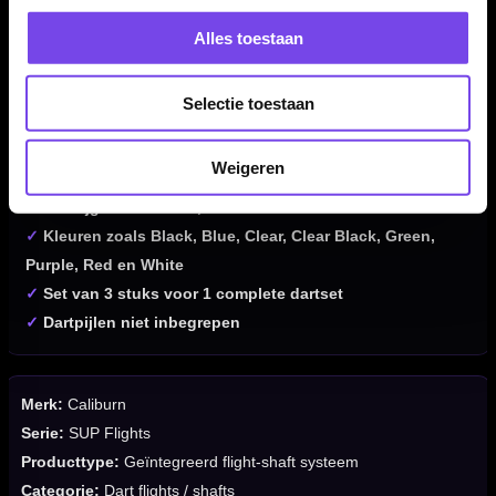
Kenmerken van de Caliburn SUP Flights Moulded Flight &
Alles toestaan
Shaft Standard No2
✓
Geïntegreerd flight-shaft systeem van Caliburn
Selectie toestaan
✓
Standard No2 flightvorm voor stabiele vlucht
✓
Moulded constructie houdt flights strak op 90 graden
Weigeren
✓
Flight en shaft vormen één geheel
✓
Verkrijgbaar in Short, Tweenie en Medium
✓
Kleuren zoals Black, Blue, Clear, Clear Black, Green,
Purple, Red en White
✓
Set van 3 stuks voor 1 complete dartset
✓
Dartpijlen niet inbegrepen
Merk:
Caliburn
Serie:
SUP Flights
Producttype:
Geïntegreerd flight-shaft systeem
Categorie:
Dart flights / shafts