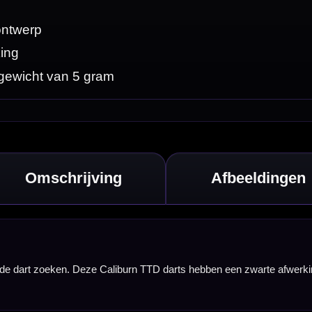
zwarte afwerking,
rkenbaar aan in de
k vooral
 een afwijkend