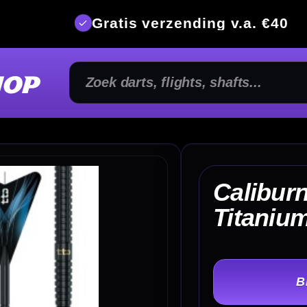
is verzending v.a. €40
350m² fysi
Caliburn TTD T1 Black
€ 
Titanium Dartpijlen
TER
-
Gewicht: