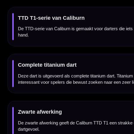
Met een gewicht van 5 gram is dit een extreem lichte dart. Dat geeft een snel en direct 
of een technische, snelle worp prefereren.
Lang en zeer slank ontwerp
De Caliburn TTD T1 Black heeft een lengte van 107 mm en een breedte van 4.5 mm. Door
duidelijke technische grip- en richtlijn.
Voor spelers die iets anders zoeken
De Caliburn TTD T1 Black is vooral interessant voor darters die willen experimenteren 
een heel eigen gevoel.
Verkrijgbaar in 5 gram
De Caliburn TTD T1 Black titanium dartpijlen zijn verkrijgbaar in 5 gram. Daarmee kies 
Compleet geleverd als set van 3 dartpijlen