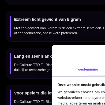
De Caliburn TTD T1 Black wordt geleverd als complete set van drie darts. Hierdoor kun j
Kenmerken van de Caliburn TTD T1 Black Titanium Dartpijlen
✓
Complete titanium darts van Caliburn
✓
TTD T1-serie
✓
Titanium dartontwerp
✓
Zwarte afwerking
✓
Extreem licht gewicht van 5 gram
✓
Lang ontwerp van 107 mm
✓
Breedte van 4.5 mm
✓
Geschikt voor spelers die een zeer lichte technische dart zoeken
✓
Verkrijgbaar in 5 gram
✓
Geleverd als complete set van 3 dartpijlen
Toestemming
Merk:
Caliburn
Serie:
TTD T1 Black
Producttype:
Complete dartpijlen
Materiaal dartpijlen:
Titanium
Gewicht:
5 gram
Deze website maakt gebruik
Kleur:
Zwart
Doelgroep:
Spelers die zeer lichte, technische darts zoeken
Inhoud:
Set van 3 dartpijlen
We gebruiken cookies om cont
websiteverkeer te analyseren
media, adverteren en analys
Gewicht
Length