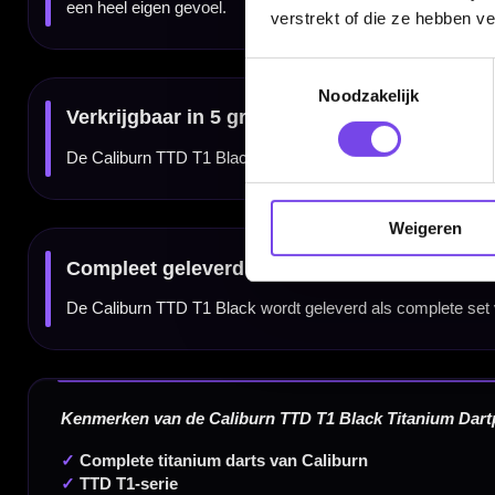
verstrekt of die ze hebben v
5 gram
107.00 mm
Toestemmingsselectie
Noodzakelijk
Dartspecialist sinds 2016
Weigeren
20.000+ artikelen op voorraad
350m² fysieke dartwinkel
Deskundig advies van echte darters
Gratis verzending vanaf €40
Handige links