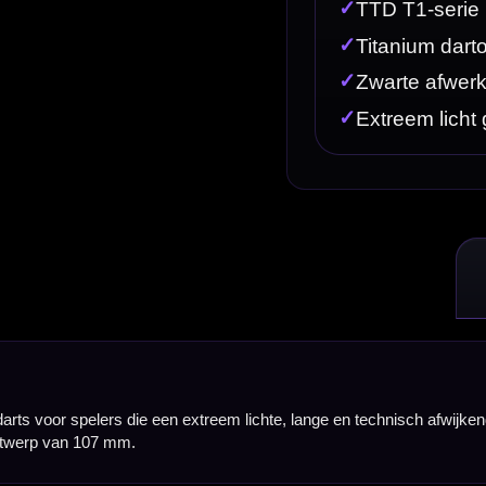
 extreem lichte, lange en technisch afwijkende dart zoeken. Deze Caliburn TTD darts hebben een 
aard tungsten barrel. Door het complete titanium ontwerp voelt deze set licht, lang en direct he
ns en een ander gevoel dan traditionele tungsten dartpijlen. Daardoor is de Caliburn TTD T1 Blac
door past de set goed bij spelers die een minimalistische, technische look willen combineren met