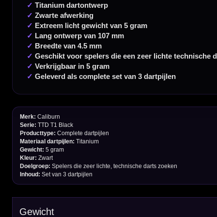
Contact
Verzendingen
Retouren en Ruilen
Garantie en Klachten
Betaalmogelijkheden
Order Verwerking
Bedrijfsgegevens
Afstand & Hoogte
Spelregels Darten
Cadeaubonnen