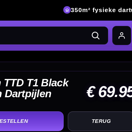
eke dartwinkel
69.95
UG
+