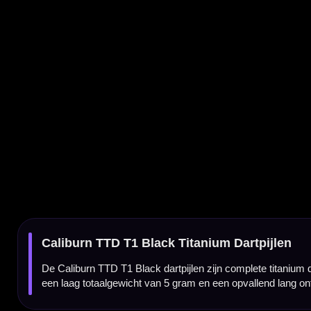
De Caliburn TTD T1 Black dartpijlen zijn complete titanium darts voor spelers die een
een laag totaalgewicht van 5 gram en een opvallend lang ontwerp van 107 mm.
TTD T1-serie van Caliburn
De TTD-serie van Caliburn is gemaakt voor darters die iets anders zoeken dan een stand
hand.
Complete titanium dart
Deze dart is uitgevoerd als complete titanium dart. Titanium zorgt voor een andere bala
interessant voor spelers die bewust zoeken naar een zeer lichte en technische set-up.
Zwarte afwerking
De zwarte afwerking geeft de Caliburn TTD T1 een strakke en moderne uitstraling. Hier
dartgevoel.
Extreem licht gewicht van 5 gram