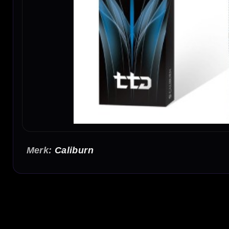
Caliburn
Caliburn TTD T1 Black Titanium Dartpijlen