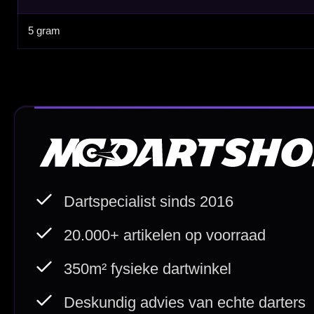
Direct verzonden
Veilig 
20.000+ op voorraad
Betrouw
Deskundig advies
Fysiek
Van echte darters
350m² i
Betaal veilig met
iDEAL / Wero
Sofort
Webwink
is
9.3/10
Copyright © 2016-2026 Mcdartshop.n