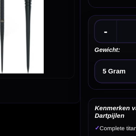
Kies een optie
Kenmerken van de Caliburn TTD T1 Black Titan
Dartpijlen
✓
Complete titanium darts van Caliburn
✓
TTD T1-serie
✓
Titanium dartontwerp
✓
Zwarte afwerking
✓
Extreem licht gewicht van 5 gram
Omschrijving
Afbe