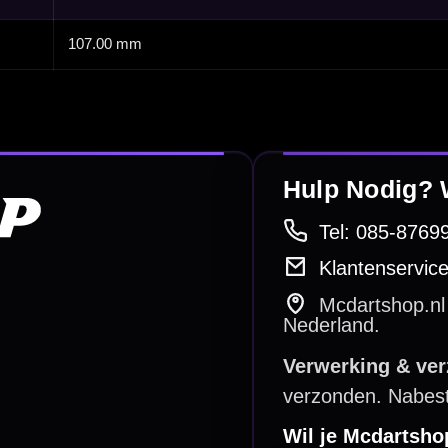
betalen
Retour & ruilen
bare betaalmethodes
Snel en duidelijk geregeld
e dartwinkel
Gratis verzending
n Steenbergen
Vanaf €40
PayPal
Creditcard
Overboeking
Bancontact (BE)
De waardering bij
el Keurmerk Klantbeoordelingen
⭐⭐⭐⭐⭐
gebaseerd op
5641 reviews
.
l | KvK 66339332 |
Algemene voorwaarden
|
Privacy
|
Cookies
powered