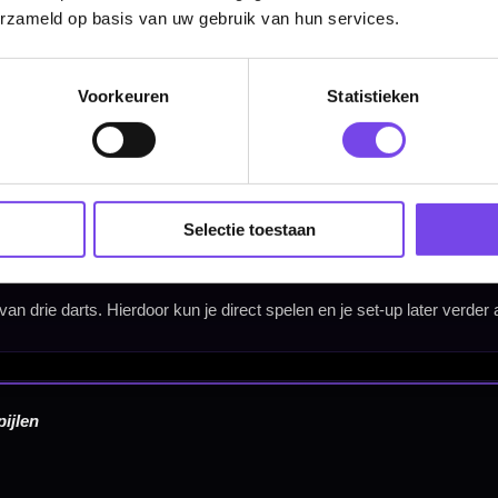
erzameld op basis van uw gebruik van hun services.
4.50 mm
Voorkeuren
Statistieken
Hulp Nodig? Wij helpen graag!
Tel: 085-8769938
Klantenservice@mcdartshop.nl
Selectie toestaan
Mcdartshop.nl Graaf Hendrikstraat 5A1, 4651TB Stee
Nederland.
Verwerking & verzending:
Op voorraad: direct verwerkt 
verzonden. Nabestelling: afhankelijk van leverancier.
Wil je Mcdartshop.nl volgen?
Categorieën