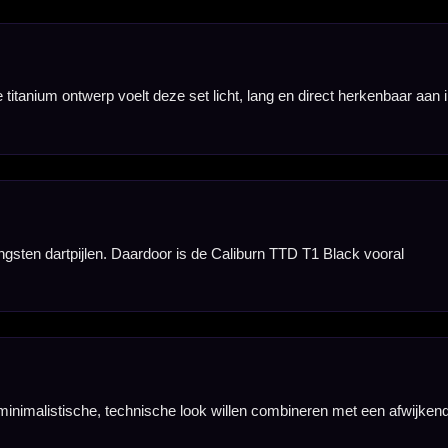
lichte darts spelen
ijg je een
ijg je een set met