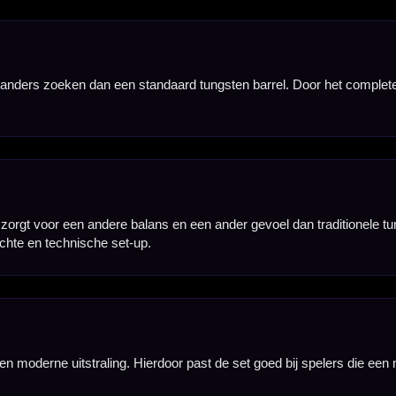
gevoel tijdens het gooien. Deze set is daardoor vooral geschikt voor spelers die bewust met zeer 
 deze lange, zeer slanke opbouw voelt de dart anders aan dan een standaard steeltip set en kr
met een afwijkende dartopbouw. Door het titanium materiaal, het lage gewicht en de lange vorm kr
je voor een extreem lichte complete dart met een opvallend lang profiel.