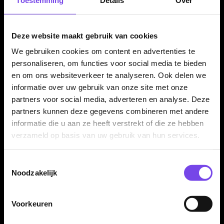
Verkrijgbaar in 7 gram
Deze website maakt gebruik van cookies
De Caliburn TTD T3 Black titanium dartpijlen zijn verkrijgbaar
We gebruiken cookies om content en advertenties te
in 7 gram. Daarmee kies je voor een zeer lichte complete dart
personaliseren, om functies voor social media te bieden
met een opvallend lang profiel.
en om ons websiteverkeer te analyseren. Ook delen we
informatie over uw gebruik van onze site met onze
partners voor social media, adverteren en analyse. Deze
partners kunnen deze gegevens combineren met andere
Compleet geleverd als set van 3 dartpijlen
informatie die u aan ze heeft verstrekt of die ze hebben
De Caliburn TTD T3 Black wordt geleverd als complete set
verzameld op basis van uw gebruik van hun services.
van drie darts. Hierdoor kun je direct spelen en je set-up later
verder afstemmen met andere flights, shafts of accessoires.
Toestemmingsselectie
Noodzakelijk
Kenmerken van de Caliburn TTD T3 Black Titanium
Dartpijlen
Voorkeuren
✓
Complete titanium darts van Caliburn