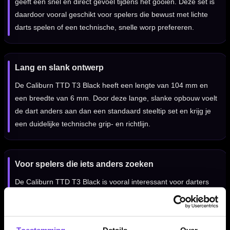
geeft een snel en direct gevoel tijdens het gooien. Deze set is
daardoor vooral geschikt voor spelers die bewust met lichte
darts spelen of een technische, snelle worp prefereren.
Lang en slank ontwerp
De Caliburn TTD T3 Black heeft een lengte van 104 mm en
een breedte van 6 mm. Door deze lange, slanke opbouw voelt
de dart anders aan dan een standaard steeltip set en krijg je
een duidelijke technische grip- en richtlijn.
Voor spelers die iets anders zoeken
De Caliburn TTD T3 Black is vooral interessant voor darters
die willen experimenteren met een afwijkende dartopbouw.
Door het titanium materiaal, het lage gewicht en de lange
vorm krijg je een set met een heel eigen gevoel.
Toestemming
Details
Over