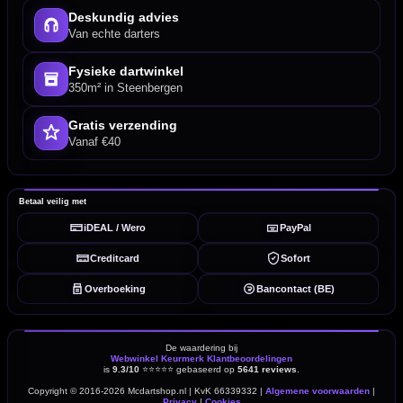
Deskundig advies
Van echte darters
Fysieke dartwinkel
350m² in Steenbergen
Gratis verzending
Vanaf €40
Betaal veilig met
iDEAL / Wero
PayPal
Creditcard
Sofort
Overboeking
Bancontact (BE)
De waardering bij
Webwinkel Keurmerk Klantbeoordelingen
is
9.3/10
⭐⭐⭐⭐⭐
gebaseerd op
5641 reviews
.
Copyright © 2016-2026 Mcdartshop.nl | KvK 66339332 |
Algemene voorwaarden
|
Privacy
|
Cookies