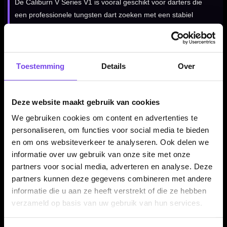
De Caliburn V Series V1 is vooral geschikt voor darters die
een professionele tungsten dart zoeken met een stabiel
gewicht, een krachtige barrelvorm en een gecontroleerd
gevoel tijdens het gooien.
Toestemming
Details
Over
Professionele steeltip dartpijlen
Deze Caliburn V Series V1 dartpijlen zijn uitgevoerd als
Deze website maakt gebruik van cookies
steeltip darts en bedoeld voor gebruik op een sisal dartbord.
We gebruiken cookies om content en advertenties te
Door de combinatie van 95% tungsten en het stevige
personaliseren, om functies voor social media te bieden
barrelprofiel is dit een set voor spelers die serieus met hun
en om ons websiteverkeer te analyseren. Ook delen we
materiaal bezig zijn.
informatie over uw gebruik van onze site met onze
partners voor social media, adverteren en analyse. Deze
partners kunnen deze gegevens combineren met andere
Compleet geleverd als set van 3 dartpijlen
informatie die u aan ze heeft verstrekt of die ze hebben
verzameld op basis van uw gebruik van hun services.
De Caliburn V Series V1 wordt geleverd als complete set van
drie steeltip darts. Hierdoor kun je direct spelen en de set later