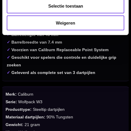
✓
Wolfpack W3-serie
Selectie toestaan
✓
Gemaakt van 90% tungsten
✓
Shark grip design
Weigeren
✓
Gewicht van 21 gram
✓
Barrellengte van 40 mm
✓
Barrelbreedte van 7.4 mm
✓
Voorzien van Caliburn Replaceable Point System
✓
Geschikt voor spelers die controle en duidelijke grip
zoeken
✓
Geleverd als complete set van 3 dartpijlen
Merk:
Caliburn
Serie:
Wolfpack W3
Producttype:
Steeltip dartpijlen
Materiaal dartpijlen:
90% Tungsten
Gewicht:
21 gram