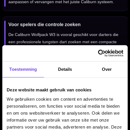
aanpassen of vervangen met het juiste Caliburn systeem.
Voor spelers die controle zoeken
De Caliburn Wolfpack W3 is vooral geschikt voor darters die
een professionele tungsten dart zoeken met een compacte
barrel, shark grip en een gecontroleerd gevoel tijdens het
gooien.
Toestemming
Details
Over
Professionele steeltip dartpijlen
Deze Caliburn Wolfpack W3 dartpijlen zijn uitgevoerd als
Deze website maakt gebruik van cookies
steeltip darts en bedoeld voor gebruik op een sisal dartbord.
We gebruiken cookies om content en advertenties te
Door de combinatie van 90% tungsten, shark grip en het
personaliseren, om functies voor social media te bieden
compacte barrelprofiel is dit een set voor spelers die serieus
en om ons websiteverkeer te analyseren. Ook delen we
met hun materiaal bezig zijn.
informatie over uw gebruik van onze site met onze
partners voor social media, adverteren en analyse. Deze