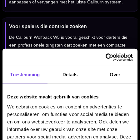
aanpassen of vervangen met het juiste Caliburn systeem.
Voor spelers die controle zoeken
De Caliburn Wolfpack W5 is vooral geschikt voor darters die
een professionele tungsten dart zoeken met een compacte
barrel, micro ring grip en een gecontroleerd gevoel tijdens het
gooien.
Toestemming
Details
Over
Professionele steeltip dartpijlen
Deze Caliburn Wolfpack W5 dartpijlen zijn uitgevoerd als
Deze website maakt gebruik van cookies
steeltip darts en bedoeld voor gebruik op een sisal dartbord.
We gebruiken cookies om content en advertenties te
Door de combinatie van 90% tungsten, micro ring grip en het
personaliseren, om functies voor social media te bieden
compacte barrelprofiel is dit een set voor spelers die serieus
en om ons websiteverkeer te analyseren. Ook delen we
met hun materiaal bezig zijn.
informatie over uw gebruik van onze site met onze
partners voor social media, adverteren en analyse. Deze