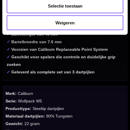
✓
Wolfpack W5-serie
Selectie toestaan
✓
Gemaakt van 90% tungsten
✓
Micro ring grip
Weigeren
✓
Gewicht van 22 gram
✓
Barrellengte van 40 mm
✓
Barrelbreedte van 7.6 mm
✓
Voorzien van Caliburn Replaceable Point System
✓
Geschikt voor spelers die controle en duidelijke grip
zoeken
✓
Geleverd als complete set van 3 dartpijlen
Merk:
Caliburn
Serie:
Wolfpack W5
Producttype:
Steeltip dartpijlen
Materiaal dartpijlen:
90% Tungsten
Gewicht:
22 gram