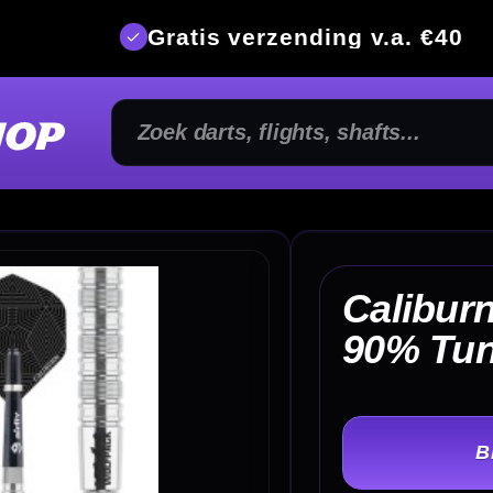
is verzending v.a. €40
350m² fysi
Caliburn Wolfpack W7
€ 
90% Tungsten Dartpijlen
TER
-
Gewicht: