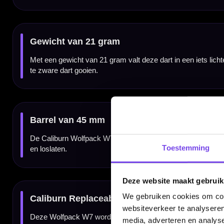
Deze Caliburn Wolfpack W7 dartpijlen zijn uitgevoerd als steeltip darts en bedoeld voor 
een set voor spelers die serieus met hun materiaal bezig zijn.
Verkrijgbaar in 21 gram
De Caliburn Wolfpack W7 90% tungsten dartpijlen zijn verkrijgbaar in 21 gram. Daarmee 
Compleet geleverd als set van 3 dartpijlen
De Caliburn Wolfpack W7 wordt geleverd als complete set van drie steeltip darts. Hierdo
Kenmerken van de Caliburn Wolfpack W7 90% Tungsten Dartpijlen
Toestemming
✓
Steeltip dartpijlen van Caliburn
✓
Wolfpack W7-serie
✓
Gemaakt van 90% tungsten
Deze website maakt gebruik
✓
Straight barrel met ringed grip
✓
Micro-ring gripzones
We gebruiken cookies om cont
✓
Gewicht van 21 gram
✓
Barrellengte van 45 mm
websiteverkeer te analyseren
✓
Barrelbreedte van 6.8 mm
✓
Voorzien van Caliburn Replaceable Point System
media, adverteren en analys