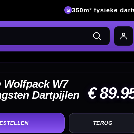
eke dartwinkel
89.95
UG
+