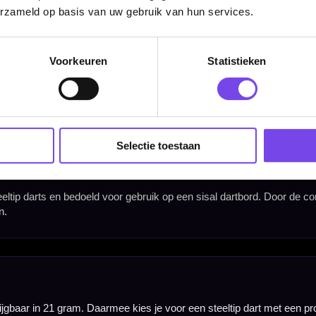
erzameld op basis van uw gebruik van hun services.
Voorkeuren
Statistieken
Width
Selectie toestaan
6.80 mm
Hulp Nodig? Wij helpen graag!
Tel: 085-8769938
Klantenservice@mcdartshop.nl
Mcdartshop.nl Graaf Hendrikstraat 5A1, 4651TB Stee
Nederland.