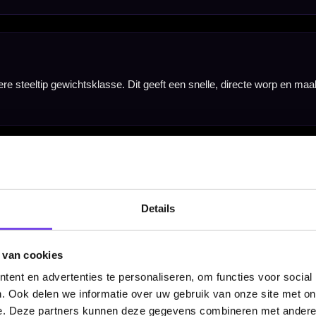
gebruik op een sisal dartbord. Door de combinatie van 90% tungsten, ringed grip en het rechte barre
kies je voor een steeltip dart met een professionele tungsten samenstelling en een duidelijke g
or kun je direct spelen en de set later verder afstemmen met andere flights, shafts of accessoir
Details
 van cookies
ent en advertenties te personaliseren, om functies voor social
. Ook delen we informatie over uw gebruik van onze site met on
e. Deze partners kunnen deze gegevens combineren met andere i