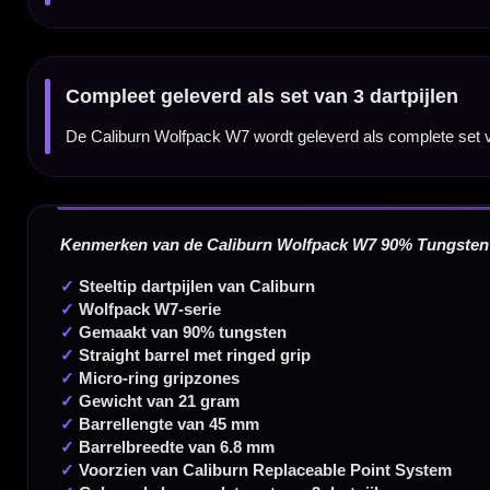
20.000+ artikelen op voorraad
350m² fysieke dartwinkel
Deskundig advies van echte darters
Gratis verzending vanaf €40
Handige links
Contact
Verzendingen
Retouren en Ruilen
Garantie en Klachten
Betaalmogelijkheden
Order Verwerking