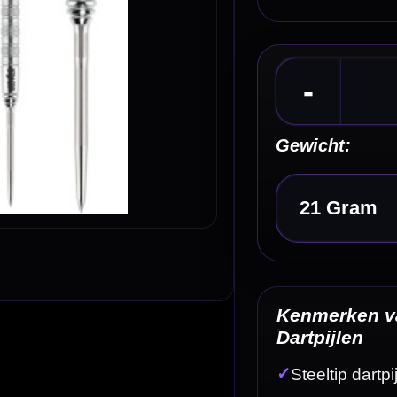
Kies een optie
Kenmerken van de Caliburn Wolfpack W7 90% T
Dartpijlen
✓
Steeltip dartpijlen van Caliburn
✓
Wolfpack W7-serie
✓
Gemaakt van 90% tungsten
✓
Straight barrel met ringed grip
✓
Micro-ring gripzones
Omschrijving
Afbe