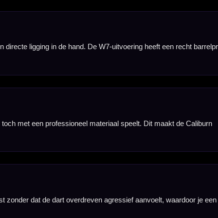
ntrole en een niet
jdens het richten
vangen met het
t gooien.