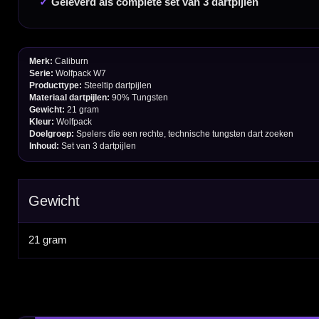
Bedrijfsgegevens
Afstand & Hoogte
Spelregels Darten
Cadeaubonnen
Direct verzonden
Veilig 
20.000+ op voorraad
Betrouw
Deskundig advies
Fysiek
Van echte darters
350m² i
Betaal veilig met
iDEAL / Wero