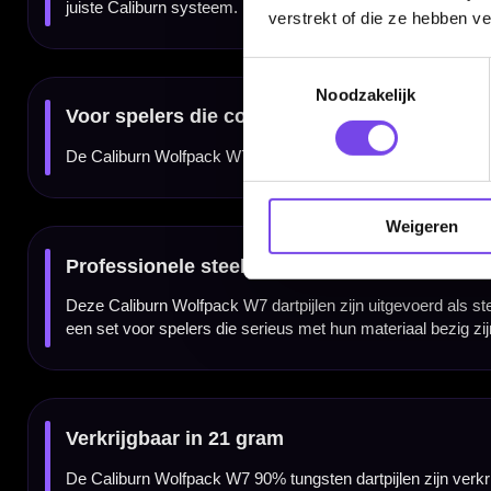
✓
Geleverd als complete set van 3 dartpijlen
verstrekt of die ze hebben v
Toestemmingsselectie
Merk:
Caliburn
Serie:
Wolfpack W7
Noodzakelijk
Producttype:
Steeltip dartpijlen
Materiaal dartpijlen:
90% Tungsten
Gewicht:
21 gram
Kleur:
Wolfpack
Doelgroep:
Spelers die een rechte, technische tungsten dart zoeken
Inhoud:
Set van 3 dartpijlen
Gewicht
Length
Weigeren
21 gram
45.00 mm
Dartspecialist sinds 2016