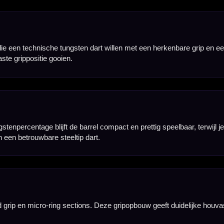
 Dit geeft een snelle, directe worp en maakt de set geschikt voor spelers die graag met tempo, co
e compacte rechte opbouw ligt de dart prettig in de hand en blijft de gripzone overzichtelijk ti
is de set interessant voor spelers die hun punten later gemakkelijker willen aanpassen of ver
dart zoeken met een rechte barrel, een duidelijke ringgrip en een gecontroleerd gevoel tijdens he