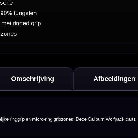
olfpack darts
echt barrelprofiel
 de Caliburn
aardoor je een