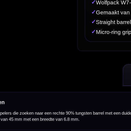
 rechte 90% tungsten barrel met een duidelijke ringgrip en micro-ring gripzones. Deze Caliburn W
te van 6.8 mm.
art willen met een herkenbare grip en een directe ligging in de hand. De W7-uitvoering heeft een r
l compact en prettig speelbaar, terwijl je toch met een professioneel materiaal speelt. Dit maakt
art.
s. Deze gripopbouw geeft duidelijke houvast zonder dat de dart overdreven agressief aanvoelt, w