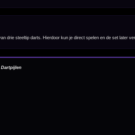
Verwerking & verzending:
Op voorraad: direct verwerkt 
verzonden. Nabestelling: afhankelijk van leverancier.
Wil je Mcdartshop.nl volgen?
Categorieën
Dartpijlen
Dartborden
Soft Tip Darts
Dart Shirts & Kleding
Mobiele Dartbaan
Complete Sets