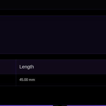
Scoreborden
Personaliseren
Dart Accessoires
Surrounds
betalen
Retour & ruilen
bare betaalmethodes
Snel en duidelijk geregeld
e dartwinkel
Gratis verzending
n Steenbergen
Vanaf €40
PayPal
Creditcard