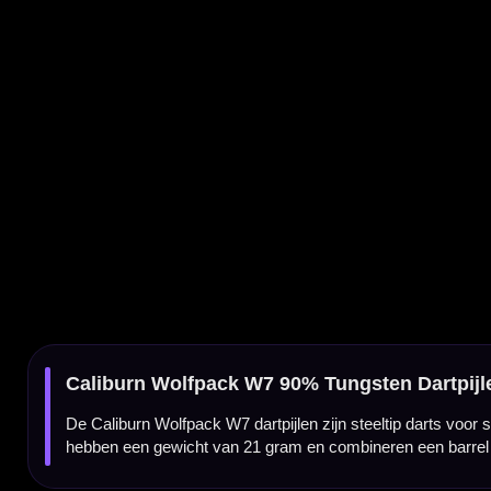
De Caliburn Wolfpack W7 dartpijlen zijn steeltip darts voor spelers die zoeken naar een
hebben een gewicht van 21 gram en combineren een barrel van 45 mm met een breed
Wolfpack W7-serie van Caliburn
De Wolfpack-serie van Caliburn is ontwikkeld voor darters die een technische tungsten d
en is geschikt voor spelers die graag met controle en een vaste grippositie gooien.
90% tungsten barrel
Deze dart is gemaakt van 90% tungsten. Door het hoge tungstenpercentage blijft de barre
Wolfpack W7 interessant voor darters die controle zoeken in een betrouwbare steeltip d
Straight barrel met ringed grip
De Caliburn Wolfpack W7 heeft een rechte barrel met ringed grip en micro-ring section
constante release kunt opbouwen.
Gewicht van 21 gram