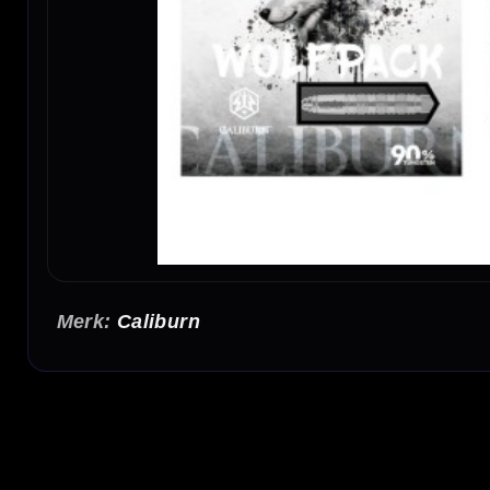
Caliburn
Caliburn Wolfpack W7 90% Tungsten Dartpijlen