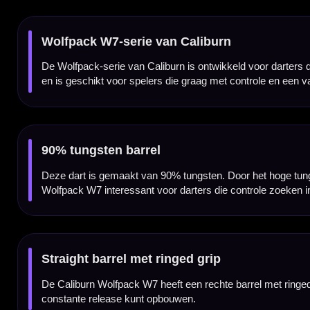
Met een gewicht van 21 gram valt deze dart in een iets lichtere steeltip gewichtsklasse.
te zware dart gooien.
Barrel van 45 mm
De Caliburn Wolfpack W7 heeft een lengte van 45 mm en een breedte van 6.8 mm. Door dez
en loslaten.
Caliburn Replaceable Point System
Deze Wolfpack W7 wordt geleverd met het Caliburn Replaceable Point System. Daardoor 
juiste Caliburn systeem.
Voor spelers die controle zoeken
De Caliburn Wolfpack W7 is vooral geschikt voor darters die een professionele tungsten 
Professionele steeltip dartpijlen