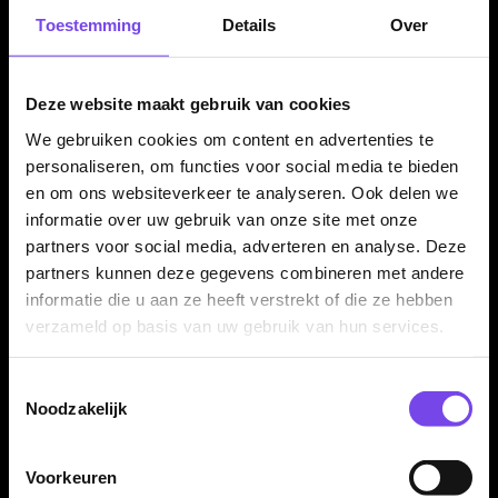
✓
Rolling shark grip met subtiele taper/scallop
Toestemming
Details
Over
✓
Diamond milling cuts voor grip zonder te blijven hangen
✓
Verkrijgbaar in 23, 24 en 25 gram
Deze website maakt gebruik van cookies
✓
Compleet geleverd met Shot! shafts en Shot! flights
We gebruiken cookies om content en advertenties te
personaliseren, om functies voor social media te bieden
en om ons websiteverkeer te analyseren. Ook delen we
Dartpijl Materiaal:
95% Tungsten
informatie over uw gebruik van onze site met onze
Dartpijl Gewicht:
23-24-25 Gram
partners voor social media, adverteren en analyse. Deze
Dartpijl Kleur:
Zilver / Blauw / Groen
partners kunnen deze gegevens combineren met andere
Barrel profiel:
Straight / licht tapered barrel
informatie die u aan ze heeft verstrekt of die ze hebben
Gewichtsverdeling:
Centre weighted
verzameld op basis van uw gebruik van hun services.
Grip type:
Rolling shark grip / scallop / end milling / diamond
milling cuts
Toestemmingsselectie
Grip level:
3.5/5
Noodzakelijk
Dart Merk:
Shot! Darts
Dartserie:
Celt Merlin
Voorkeuren
Inhoud:
Set van 3 dartpijlen inclusief Shot! shafts en Shot! Celt