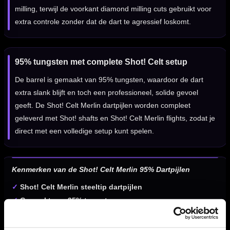
milling, terwijl de voorkant diamond milling cuts gebruikt voor
extra controle zonder dat de dart te agressief loskomt.
95% tungsten met complete Shot! Celt setup
De barrel is gemaakt van 95% tungsten, waardoor de dart
extra slank blijft en toch een professioneel, solide gevoel
geeft. De Shot! Celt Merlin dartpijlen worden compleet
geleverd met Shot! shafts en Shot! Celt Merlin flights, zodat je
direct met een volledige setup kunt spelen.
Kenmerken van de Shot! Celt Merlin 95% Dartpijlen
✓
Shot! Celt Merlin steeltip dartpijlen
✓
Gemaakt van 95% tungsten
✓
Zilveren afwerking met blauwe en groene accenten
✓
Centre weighted balans voor een stabiele worp