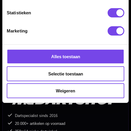
Merlin flights
Statistieken
Gewicht
Barrel Length
Barrel Width
Marketing
23 gram
53,00 mm
6,90 mm
24 gram
53,00 mm
7,00 mm
Alles toestaan
25 gram
53,00 mm
7,10 mm
Selectie toestaan
Weigeren
Dartspecialist sinds 2016
20.000+ artikelen op voorraad