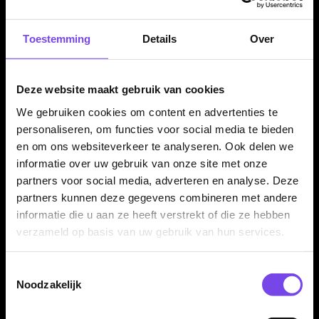
✓
Gemaakt van 90% tungsten
✓
Ontwikkeld in samenwerking met Chris Landman
Toestemming
Details
Over
✓
Slanke rechte barrel met stabiel speelgevoel
✓
Ringed grip voor controle en houvast
Deze website maakt gebruik van cookies
✓
Zwart/rode afwerking met professionele uitstraling
✓
Verkrijgbaar in 21 en 23 gram
We gebruiken cookies om content en advertenties te
personaliseren, om functies voor social media te bieden
✓
Compleet geleverd met Bull's shafts en Chris Landman
en om ons websiteverkeer te analyseren. Ook delen we
flights
informatie over uw gebruik van onze site met onze
partners voor social media, adverteren en analyse. Deze
partners kunnen deze gegevens combineren met andere
Dartpijl Materiaal:
90% Tungsten
informatie die u aan ze heeft verstrekt of die ze hebben
Dartpijl Gewicht:
21-23 Gram
verzameld op basis van uw gebruik van hun services.
Dartpijl Kleur:
Zwart / Rood
Barrel profiel:
Rechte barrel
Toestemmingsselectie
Grip type:
Ringed grip
Noodzakelijk
Grip zone:
Over de barrel verdeeld
Dart Merk:
Bull's Darts