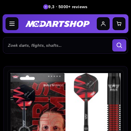
9,3 · 5000+ reviews