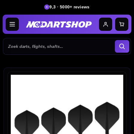
9,3 · 5000+ reviews