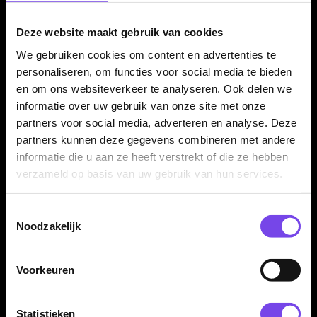
gebruik maakt van het Condor Axe systeem.
Deze website maakt gebruik van cookies
We gebruiken cookies om content en advertenties te
Kenmerken van de Condor Axe Flights Black
personaliseren, om functies voor social media te bieden
✓
Condor Axe flight shaft systeem
en om ons websiteverkeer te analyseren. Ook delen we
✓
Flight en shaft in één geheel
informatie over uw gebruik van onze site met onze
✓
Standaard flightvorm
partners voor social media, adverteren en analyse. Deze
✓
Vaste 90 graden hoek
partners kunnen deze gegevens combineren met andere
informatie die u aan ze heeft verstrekt of die ze hebben
✓
Zwarte uitvoering
verzameld op basis van uw gebruik van hun services.
✓
Gemaakt van duurzaam kunststof
✓
Verkrijgbaar in meerdere shaftlengtes
Toestemmingsselectie
✓
Geleverd per set van 3 stuks
Noodzakelijk
Flight Vorm:
Standaard
Voorkeuren
Flight Materiaal:
Kunststof
Flight Kleur:
Zwart
Statistieken