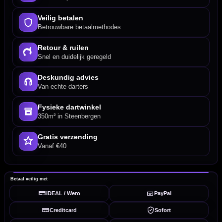
Veilig betalen
Betrouwbare betaalmethodes
Retour & ruilen
Snel en duidelijk geregeld
Deskundig advies
Van echte darters
Fysieke dartwinkel
350m² in Steenbergen
Gratis verzending
Vanaf €40
Betaal veilig met
iDEAL / Wero
PayPal
Creditcard
Sofort