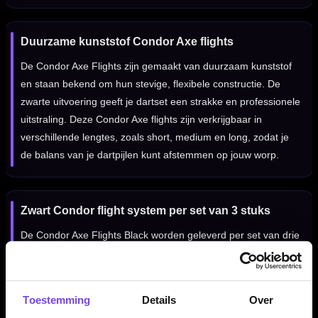
Duurzame kunststof Condor Axe flights
De Condor Axe Flights zijn gemaakt van duurzaam kunststof
en staan bekend om hun stevige, flexibele constructie. De
zwarte uitvoering geeft je dartset een strakke en professionele
uitstraling. Deze Condor Axe flights zijn verkrijgbaar in
verschillende lengtes, zoals short, medium en long, zodat je
de balans van je dartpijlen kunt afstemmen op jouw worp.
Zwart Condor flight system per set van 3 stuks
De Condor Axe Flights Black worden geleverd per set van drie
stuks, zodat je direct een complete set hebt voor één set
dartpijlen. Door de zwarte kleur zijn deze flights makkelijk te
combineren met verschillende barrels en dartaccessoires. Kim
Toestemming
Details
Over
Huybrechts is één van de bekende Belgische darters die veel