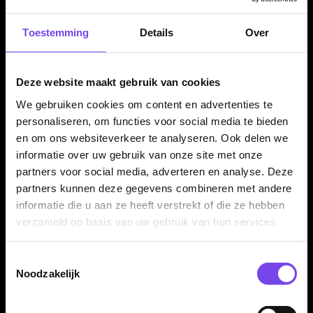
per set van drie stuks, zodat je direct een complete set hebt
voor één set dartpijlen. Door de champagnekleurige metallic
Toestemming
Details
Over
afwerking zijn deze flights goed zichtbaar en eenvoudig te
combineren met verschillende barrels en dartaccessoires. Kim
Huybrechts is één van de bekende Belgische darters die veel
Deze website maakt gebruik van cookies
gebruik maakt van het Condor Axe systeem.
We gebruiken cookies om content en advertenties te
personaliseren, om functies voor social media te bieden
en om ons websiteverkeer te analyseren. Ook delen we
Kenmerken van de Condor Axe Metallic Champagne
informatie over uw gebruik van onze site met onze
Flights
partners voor social media, adverteren en analyse. Deze
✓
Condor Axe Metallic flight shaft systeem
partners kunnen deze gegevens combineren met andere
✓
Flight en shaft in één geheel
informatie die u aan ze heeft verstrekt of die ze hebben
✓
Standaard flightvorm
verzameld op basis van uw gebruik van hun services.
✓
Vaste 90 graden hoek
✓
Champagne metallic uitvoering
Toestemmingsselectie
Noodzakelijk
✓
Gemaakt van duurzaam kunststof
✓
Verkrijgbaar in meerdere shaftlengtes
✓
Geleverd per set van 3 stuks