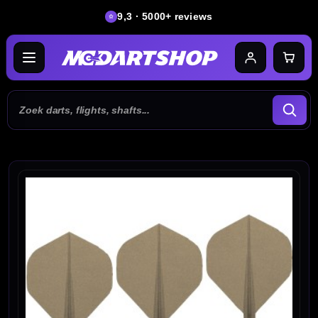
9,3 · 5000+ reviews