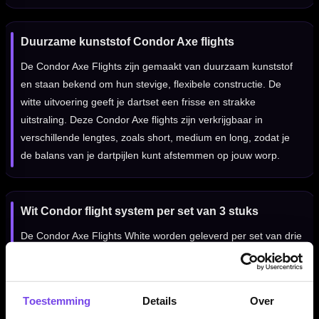
Duurzame kunststof Condor Axe flights
De Condor Axe Flights zijn gemaakt van duurzaam kunststof
en staan bekend om hun stevige, flexibele constructie. De
witte uitvoering geeft je dartset een frisse en strakke
uitstraling. Deze Condor Axe flights zijn verkrijgbaar in
verschillende lengtes, zoals short, medium en long, zodat je
de balans van je dartpijlen kunt afstemmen op jouw worp.
Wit Condor flight system per set van 3 stuks
De Condor Axe Flights White worden geleverd per set van drie
stuks, zodat je direct een complete set hebt voor één set
dartpijlen. Door de witte kleur zijn deze flights makkelijk te
combineren met verschillende barrels en dartaccessoires. Kim
Toestemming
Details
Over
Huybrechts is één van de bekende Belgische darters die veel