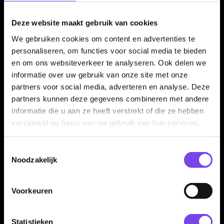
gebruik maakt van het Condor Axe systeem.
Deze website maakt gebruik van cookies
We gebruiken cookies om content en advertenties te
Kenmerken van de Condor Axe Flights White
personaliseren, om functies voor social media te bieden
✓
Condor Axe flight shaft systeem
en om ons websiteverkeer te analyseren. Ook delen we
✓
Flight en shaft in één geheel
informatie over uw gebruik van onze site met onze
✓
Standaard flightvorm
partners voor social media, adverteren en analyse. Deze
✓
Vaste 90 graden hoek
partners kunnen deze gegevens combineren met andere
informatie die u aan ze heeft verstrekt of die ze hebben
✓
Witte uitvoering
verzameld op basis van uw gebruik van hun services.
✓
Gemaakt van duurzaam kunststof
✓
Verkrijgbaar in meerdere shaftlengtes
Toestemmingsselectie
✓
Geleverd per set van 3 stuks
Noodzakelijk
Flight Vorm:
Standaard
Voorkeuren
Flight Materiaal:
Kunststof
Flight Kleur:
Wit
Statistieken