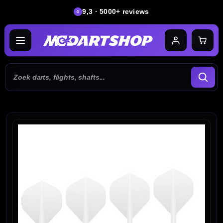
9,3 · 5000+ reviews