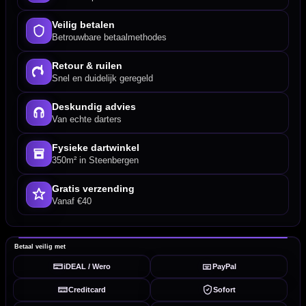
Veilig betalen
Betrouwbare betaalmethodes
Retour & ruilen
Snel en duidelijk geregeld
Deskundig advies
Van echte darters
Fysieke dartwinkel
350m² in Steenbergen
Gratis verzending
Vanaf €40
Betaal veilig met
iDEAL / Wero
PayPal
Creditcard
Sofort