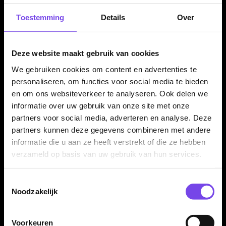
Toestemming
Details
Over
Verkrijgbaar in meerdere kleuren
De Condor Dual Case is verkrijgbaar in verschillende
uitvoeringen, waaronder Clear Black, Clear Red, Clear Purple
Deze website maakt gebruik van cookies
en Glitter Gold. Zo kun je een kleur kiezen die past bij je
We gebruiken cookies om content en advertenties te
dartsetup of persoonlijke stijl.
personaliseren, om functies voor social media te bieden
en om ons websiteverkeer te analyseren. Ook delen we
informatie over uw gebruik van onze site met onze
Darts en flights niet inbegrepen
partners voor social media, adverteren en analyse. Deze
partners kunnen deze gegevens combineren met andere
Dit product bestaat uit de Condor Dual Case Fits All AXE
informatie die u aan ze heeft verstrekt of die ze hebben
Flights zelf. Darts, Condor flights, shafts, punten en overige
verzameld op basis van uw gebruik van hun services.
accessoires worden niet meegeleverd en moeten apart
aanwezig zijn of apart worden aangeschaft.
Toestemmingsselectie
Noodzakelijk
Kenmerken van de Condor Dual Case Fits All AXE Flights
Voorkeuren