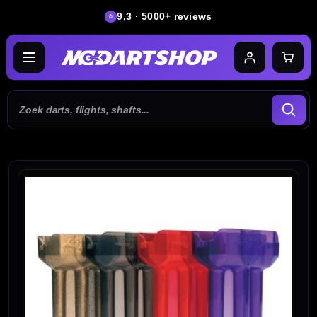
9,3 · 5000+ reviews