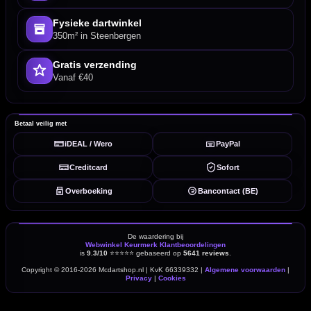
Fysieke dartwinkel
350m² in Steenbergen
Gratis verzending
Vanaf €40
Betaal veilig met
iDEAL / Wero
PayPal
Creditcard
Sofort
Overboeking
Bancontact (BE)
De waardering bij
Webwinkel Keurmerk Klantbeoordelingen
is
9.3/10
⭐⭐⭐⭐⭐
gebaseerd op
5641 reviews
.
Copyright © 2016-2026 Mcdartshop.nl | KvK 66339332 |
Algemene voorwaarden
|
Privacy
|
Cookies
powered by 123webshop.nl