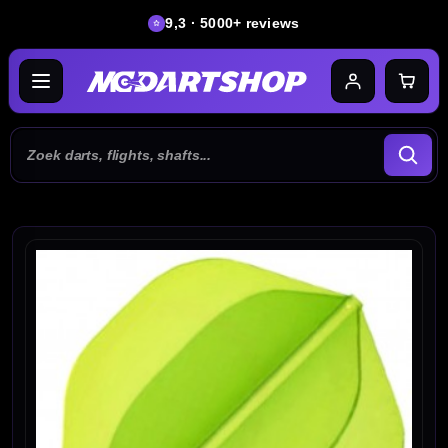
9,3 · 5000+ reviews