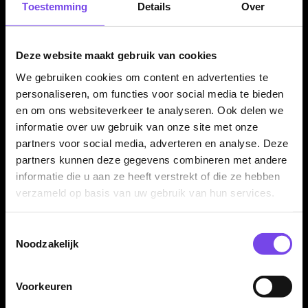
Toestemming
Details
Over
combineren met verschillende Cosmo Fit Shafts, barrels en
dartaccessoires.
Deze website maakt gebruik van cookies
Kenmerken van de Cosmo Fit Air Flights Standaard Licht
We gebruiken cookies om content en advertenties te
Groen
personaliseren, om functies voor social media te bieden
en om ons websiteverkeer te analyseren. Ook delen we
✓
Originele Cosmo Fit Air Flights
informatie over uw gebruik van onze site met onze
✓
Standaard flightvorm
partners voor social media, adverteren en analyse. Deze
✓
Lichtgroene uitvoering
partners kunnen deze gegevens combineren met andere
✓
35% dunner dan standaard Fit Flights
informatie die u aan ze heeft verstrekt of die ze hebben
✓
33% lichter dan standaard Fit Flights
verzameld op basis van uw gebruik van hun services.
✓
Push-In systeem voor Cosmo Fit Shafts
✓
Alleen geschikt voor Cosmo Fit Shafts
Toestemmingsselectie
✓
Geleverd per set van 3 flights
Noodzakelijk
Voorkeuren
Flight Vorm:
Standaard
Flight Kleur:
Licht Groen