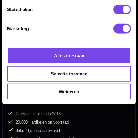
Flight Materiaal:
Kunststof
Statistieken
Flight Merk:
Cosmo
Flight Thema:
Cosmo Fit Air
Marketing
Producttype:
Molded dart flights
Systeem:
Push-In systeem voor Cosmo Fit Shafts
Compatibiliteit:
Alleen geschikt voor Cosmo Fit Shafts
Inhoud:
Set van 3 flights
Alles toestaan
Selectie toestaan
Weigeren
Dartspecialist sinds 2016
20.000+ artikelen op voorraad
350m² fysieke dartwinkel