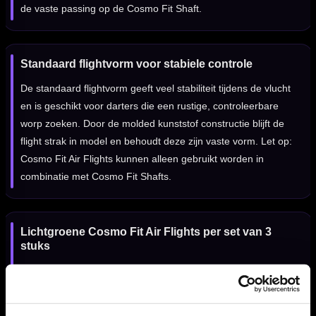
de vaste passing op de Cosmo Fit Shaft.
Standaard flightvorm voor stabiele controle
De standaard flightvorm geeft veel stabiliteit tijdens de vlucht
en is geschikt voor darters die een rustige, controleerbare
worp zoeken. Door de molded kunststof constructie blijft de
flight strak in model en behoudt deze zijn vaste vorm. Let op:
Cosmo Fit Air Flights kunnen alleen gebruikt worden in
combinatie met Cosmo Fit Shafts.
Lichtgroene Cosmo Fit Air Flights per set van 3
stuks
De Cosmo Fit Air Flights Standaard Licht Groen worden
geleverd per set van drie stuks. De lichtgroene kleur geeft je
dartpijlen een frisse en opvallende uitstraling en is mooi te