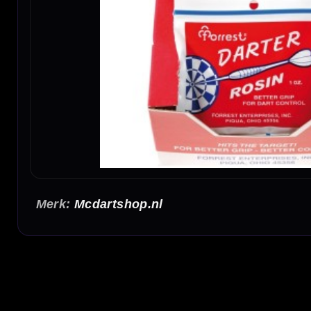
Mcdartshop.nl
Darters Rosin
Darters Rosin is een handig hulpmiddel voor darters die meer grip willen tijdens het g
controle kunt loslaten.
Meer grip bij vochtige handen
Heb je tijdens het darten snel last van vochtige vingers of wisselende grip? Dan kan Da
worp beter herhalen.