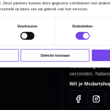
e. Deze partners kunnen deze gegevens combineren met andere i
Dart Shirts & Kleding
erzameld op basis van uw gebruik van hun services.
Mobiele Dartbaan
Complete Sets
Voorkeuren
Statistieken
Scoreborden
Personaliseren
Dart Accessoires
Selectie toestaan
Surrounds
betalen
Retour & ruilen
bare betaalmethodes
Snel en duidelijk geregeld
e dartwinkel
Gratis verzending
n Steenbergen
Vanaf €40