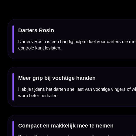
Compact en makkelijk mee te nemen
Darters Rosin is compact en eenvoudig mee te nemen in je dartcase. Daardoor heb je alti
voor extra grip zonder je darts of vingers onnodig plakkerig te maken.
Kenmerken van Darters Rosin
✓
Gripmiddel voor darters
✓
Helpt vochtige vingers droger te houden
✓
Zorgt voor meer controle over je dart
✓
Handig bij wisselende grip tijdens het spelen
✓
Compact formaat voor in je dartcase
✓
Geschikt voor training en wedstrijdgebruik
Producttype:
Gripmiddel
Geschikt voor:
Darts grip verbeteren
Gebruik:
Voor meer grip op de vingers
Toepassing:
Training en wedstrijden