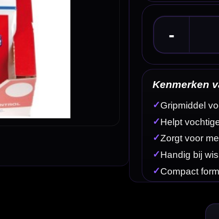
✓
Gripmiddel voor darters
✓
Helpt vochtige vingers droger te houden
✓
Zorgt voor meer controle over je dart
✓
Handig bij wisselende grip tijdens het spelen
✓
Compact formaat voor in je dartcase
Omschrijving
Afbe
ooien. Rosin helpt om vocht op je vingers te verminderen, waardoor je darts stabieler kunt vastho
rters Rosin helpen om je vingers droger te houden. Hierdoor voelt de dart consistenter aan in je 