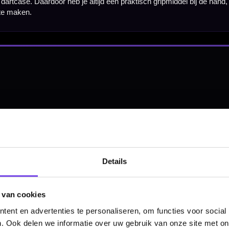
Hulp Nodig? Wij helpen graag!
Tel: 085-8769938
Klantenservice@mcdartshop.nl
Mcdartshop.nl Graaf Hendrikstraat 5A1, 4651TB Stee
Nederland.
Verwerking & verzending:
Op voorraad: direct verwerkt 
verzonden. Nabestelling: afhankelijk van leverancier.
Wil je Mcdartshop.nl volgen?
Categorieën
Details
Dartpijlen
 van cookies
Dartborden
ent en advertenties te personaliseren, om functies voor social
Soft Tip Darts
. Ook delen we informatie over uw gebruik van onze site met on