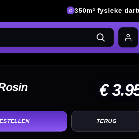
eke dartwinkel
 3.95
UG
+