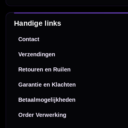
Betaal veilig met
iDEAL / Wero
Sofort
Webwink
is
9.3/10
Copyright © 2016-2026 Mcdartshop.n