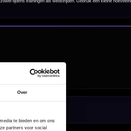
nbergen,
en
Over
 media te bieden en om ons
ze partners voor social