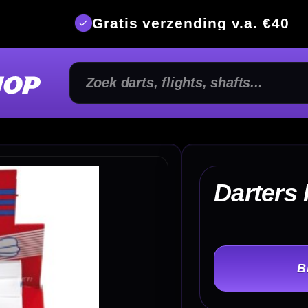
is verzending v.a. €40
350m² fysi
€
Darters Rosin
TER
-
Kenmerken van Darters Rosin