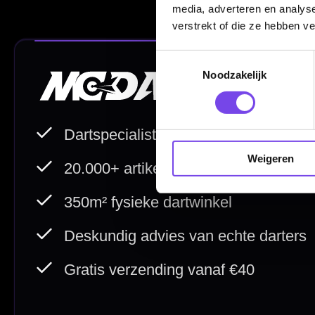
media, adverteren en analys
Garantie en Klachten
verstrekt of die ze hebben v
Betaalmogelijkheden
Toestemmingsselectie
Order Verwerking
Noodzakelijk
Bedrijfsgegevens
Afstand & Hoogte
Spelregels Darten
Weigeren
Cadeaubonnen
Direct verzonden
Veilig 
20.000+ op voorraad
Betrouw
Deskundig advies
Fysiek
Van echte darters
350m² i