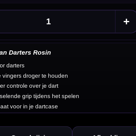
eldingen
uden en met meer
hand en kun je jouw