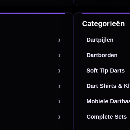
PayPal
Creditcard
Overboeking
Bancontact (BE)
De waardering bij
el Keurmerk Klantbeoordelingen
⭐⭐⭐⭐⭐
gebaseerd op
5641 reviews
.
l | KvK 66339332 |
Algemene voorwaarden
|
Privacy
|
Cookies
powered