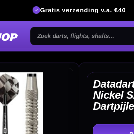
is verzending v.a. €40
350m² fysi
Datadart Grand Prix
Nickel Silver 20 Gram
€ 
Dartpijlen
TER
-