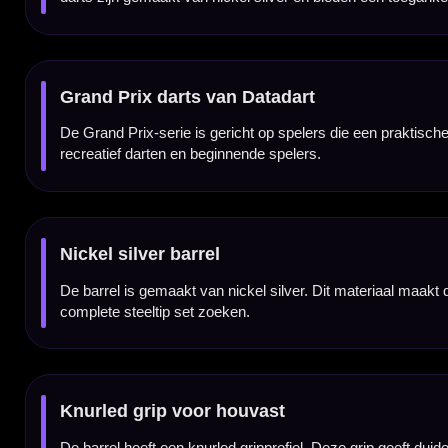
Klassieke barrelvorm
De Datadart Grand Prix heeft een klassieke barrelvorm met voldoende lengte en griprui
Betaalbare set voor recreatief gebruik
De Grand Prix Nickel Silver is vooral geschikt voor spelers die recreatief darten, een 
Verkrijgbaar in 20 gram
De Datadart Grand Prix Nickel Silver dartpijlen zijn verkrijgbaar in 20 gram. Dit gewicht i
Compleet geleverd met shafts en flights
De Datadart Grand Prix Nickel Silver 20 gram dartpijlen worden geleverd als complete se
Kenmerken van de Datadart Grand Prix Nickel Silver 20 Gram Dartpijlen
✓
Steeltip darts van Datadart
✓
Betaalbare Grand Prix-serie