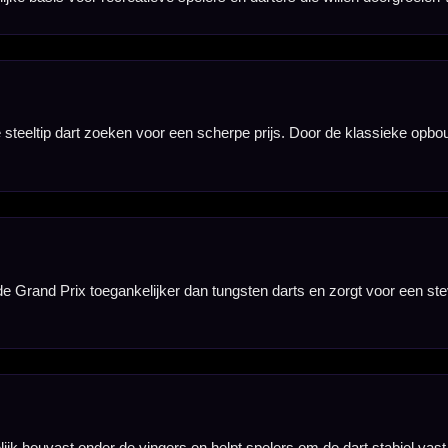
mte. Daardoor voelt de dart herkenbaar aan voor spelers die een eenvoudige, betrouwbare steelt
extra set zoeken of willen overstappen van een eenvoudige instapdart naar een set met meer grip e
s toegankelijk en prettig voor spelers die een lichte tot middelzware steeltip dart willen gebruiken.
t van drie dartpijlen inclusief shafts en flights. Daardoor kun je direct spelen met een complete 