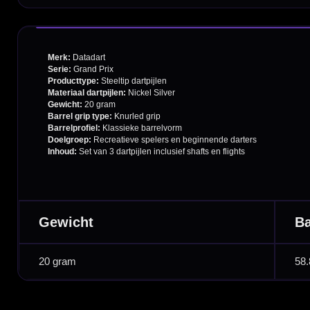
Retouren en Ruilen
Garantie en Klachten
Betaalmogelijkheden
Order Verwerking
Bedrijfsgegevens
Afstand & Hoogte
Spelregels Darten
Cadeaubonnen
Direct verzonden
Veilig 
20.000+ op voorraad
Betrouw