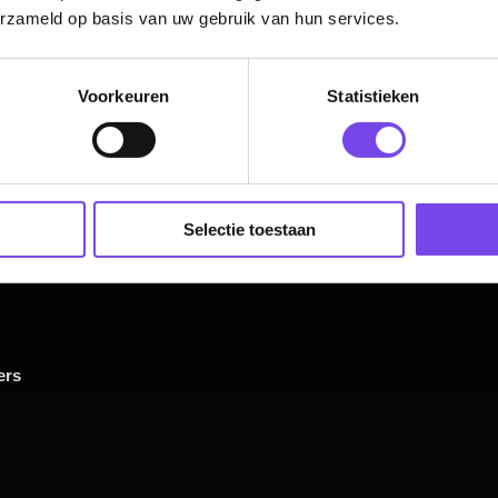
erzameld op basis van uw gebruik van hun services.
Hulp Nodig? Wij helpen graag!
Tel: 085-8769938
Voorkeuren
Statistieken
Klantenservice@mcdartshop.nl
Mcdartshop.nl Graaf Hendrikstraat 5A1, 4651TB Stee
Nederland.
Verwerking & verzending:
Op voorraad: direct verwerkt 
verzonden. Nabestelling: afhankelijk van leverancier.
Selectie toestaan
Wil je Mcdartshop.nl volgen?
Categorieën
Dartpijlen
Dartborden