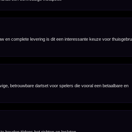
ip dart zoeken.
n controle.
Grand Prix setup.