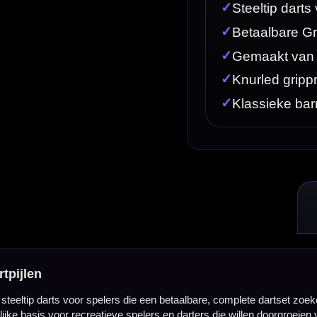
s die een betaalbare, complete dartset zoeken met een klassieke barrelvorm en duidelijke grip. De
 spelers en darters die willen doorgroeien vanuit een eenvoudige instapset.
een scherpe prijs. Door de klassieke opbouw en complete levering is dit een interessante keuze v
r dan tungsten darts en zorgt voor een stevige, betrouwbare dartset voor spelers die vooral een b
s en helpt spelers om de dart stabiel vast te houden tijdens het richten en loslaten.