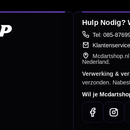
e dartwinkel
Gratis verzending
n Steenbergen
Vanaf €40
PayPal
Creditcard
Overboeking
Bancontact (BE)
De waardering bij
el Keurmerk Klantbeoordelingen
⭐⭐⭐⭐⭐
gebaseerd op
5641 reviews
.
l | KvK 66339332 |
Algemene voorwaarden
|
Privacy
|
Cookies
powered