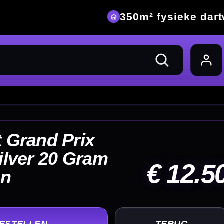
eke dartwinkel
12.50
UG
+