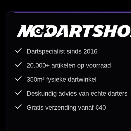
Deskundig advies
Fysiek
Van echte darters
350m² i
Betaal veilig met
iDEAL / Wero
Sofort
Webwink
is
9.3/10
Copyright © 2016-2026 Mcdartshop.n