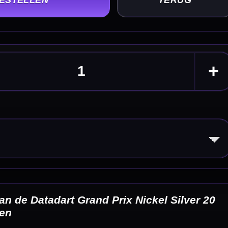
lver 20
eldingen