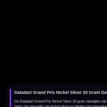
Datadart Grand Prix Nickel Silver 20 Gram Dartpijlen
De Datadart Grand Prix Nickel Silver 20 gram dartpijlen zijn steeltip darts voor speler
darts zijn gemaakt van nickel silver en bieden een toegankelijke basis voor recreatieve
Grand Prix darts van Datadart
De Grand Prix-serie is gericht op spelers die een praktische steeltip dart zoeken voor 
recreatief darten en beginnende spelers.
Nickel silver barrel
De barrel is gemaakt van nickel silver. Dit materiaal maakt de Grand Prix toegankelijke
complete steeltip set zoeken.
Knurled grip voor houvast
De barrel heeft een knurled gripprofiel. Deze grip geeft duidelijk houvast onder de vinger