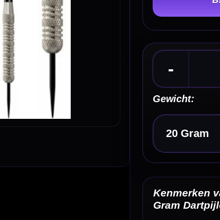
Gewicht:
Kies een optie
Kenmerken van de Datadart Grand Prix Nickel Si
Gram Dartpijlen
✓
Steeltip darts van Datadart
✓
Betaalbare Grand Prix-serie
✓
Gemaakt van nickel silver
✓
Knurled gripprofiel voor houvast
✓
Klassieke barrelvorm
Omschrijving
Afbe