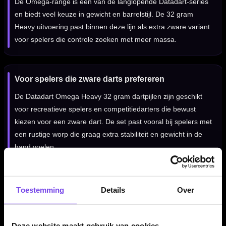
De Omega-range is één van de langlopende Datadart-series
en biedt veel keuze in gewicht en barrelstijl. De 32 gram
Heavy uitvoering past binnen deze lijn als extra zware variant
voor spelers die controle zoeken met meer massa.
Voor spelers die zware darts prefereren
De Datadart Omega Heavy 32 gram dartpijlen zijn geschikt
voor recreatieve spelers en competitiedarters die bewust
kiezen voor een zware dart. De set past vooral bij spelers met
een rustige worp die graag extra stabiliteit en gewicht in de
hand voelen.
Verkrijgbaar in 32 gram
Toestemming
Details
Over
Deze uitvoering van de Datadart Omega Heavy is verkrijgbaar
in 32 gram. Daarmee is dit een specifieke keuze voor spelers
Deze website maakt gebruik van cookies