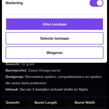
✓
Geschikt voor spelers die zware darts prefereren
Marketing
✓
Bekende Datadart Omega-serie
✓
Verkrijgbaar in 32 gram
✓
Geleverd met shafts en flights
Alles toestaan
✓
Geleverd als complete set van 3 dartpijlen
Selectie toestaan
Merk:
Datadart
Serie:
Omega Heavy
Weigeren
Producttype:
Steeltip dartpijlen
Gewicht:
32 gram
Barrelprofiel:
Zware Omega barrel
Doelgroep:
Recreatieve spelers, competitiedarters en spelers
die zware darts prefereren
Inhoud:
Set van 3 dartpijlen inclusief shafts en flights
Gewicht
Barrel Length
Barrel Width