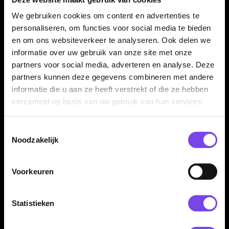
die een extra zware steeltip dart zoeken binnen de Omega-
We gebruiken cookies om content en advertenties te
serie.
personaliseren, om functies voor social media te bieden
en om ons websiteverkeer te analyseren. Ook delen we
informatie over uw gebruik van onze site met onze
Compleet geleverd met shafts en flights
partners voor social media, adverteren en analyse. Deze
De Datadart Omega Heavy 32 gram dartpijlen worden
partners kunnen deze gegevens combineren met andere
geleverd als complete set van drie dartpijlen inclusief shafts en
informatie die u aan ze heeft verstrekt of die ze hebben
flights. Daardoor kun je direct spelen met een complete
verzameld op basis van uw gebruik van hun services.
Omega Heavy setup.
Toestemmingsselectie
Noodzakelijk
Kenmerken van de Datadart Omega Heavy 32 Gram
Dartpijlen
Voorkeuren
✓
Steeltip darts van Datadart
✓
Onderdeel van de Omega Heavy-range
Statistieken
✓
Extra zware steeltip dart van 32 gram
✓
Stevige barrel met krachtige ligging