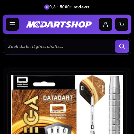
9,3 · 5000+ reviews