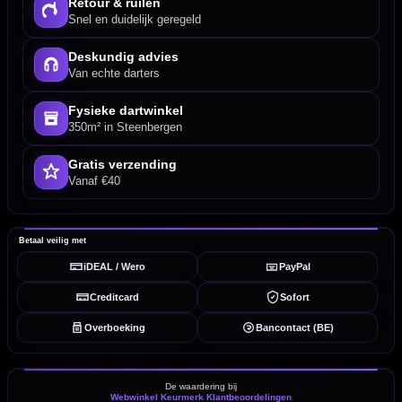
Retour & ruilen
Snel en duidelijk geregeld
Deskundig advies
Van echte darters
Fysieke dartwinkel
350m² in Steenbergen
Gratis verzending
Vanaf €40
Betaal veilig met
iDEAL / Wero
PayPal
Creditcard
Sofort
Overboeking
Bancontact (BE)
De waardering bij
Webwinkel Keurmerk Klantbeoordelingen