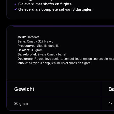
Verzendingen
Retouren en Ruilen
Garantie en Klachten
Betaalmogelijkheden
Order Verwerking
Bedrijfsgegevens
Afstand & Hoogte
Spelregels Darten
Cadeaubonnen
Direct verzonden
Veilig 
20.000+ op voorraad
Betrouw