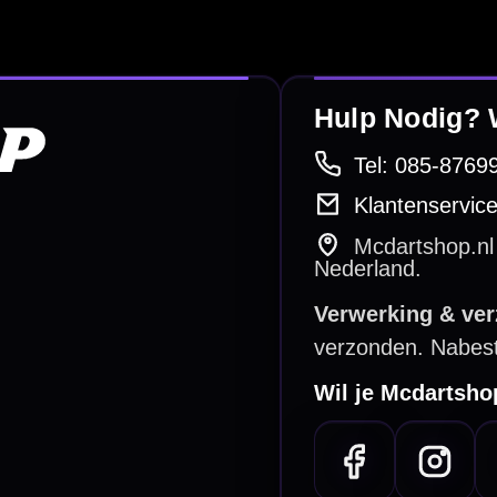
e dartwinkel
Gratis verzending
n Steenbergen
Vanaf €40
PayPal
Creditcard
Overboeking
Bancontact (BE)
De waardering bij
el Keurmerk Klantbeoordelingen
⭐⭐⭐⭐⭐
gebaseerd op
5641 reviews
.
l | KvK 66339332 |
Algemene voorwaarden
|
Privacy
|
Cookies
powered