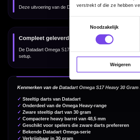
verstrekt of die ze hebben v
Toestemmingsselectie
Noodzakelijk
Dartspecialist sinds 2016
20.000+ artikelen op voorraad
Weigeren
350m² fysieke dartwinkel
Deskundig advies van echte darters
Gratis verzending vanaf €40
Handige links
Contact