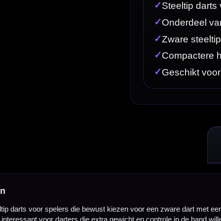
bewust kiezen voor een zware dart met een stabiele ligging en een krachtige worp. Deze Omega S
extra gewicht en controle in de hand willen voelen.
 barrelstijlen en gewichten. De S17 Heavy 30 gram uitvoering richt zich op spelers die liever m
lers die graag met veel massa gooien. Het extra gewicht kan helpen bij een rustige, stabiele w
met een relatief compacte lengte, geschikt voor spelers die een stevig gewicht willen combine