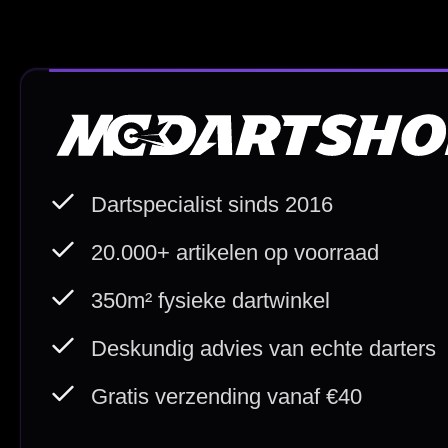
Deskundig advies
Fysiek
Van echte darters
350m² i
Betaal veilig met
iDEAL / Wero
Sofort
Webwink
is
9.3/10
Copyright © 2016-2026 Mcdartshop.n