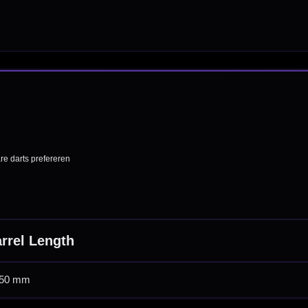
Dartborden
Soft Tip Darts
Dart Shirts & Kleding
Mobiele Dartbaan
Complete Sets
Scoreborden
Personaliseren
Dart Accessoires
Surrounds
betalen
Retour & ruilen
bare betaalmethodes
Snel en duidelijk geregeld