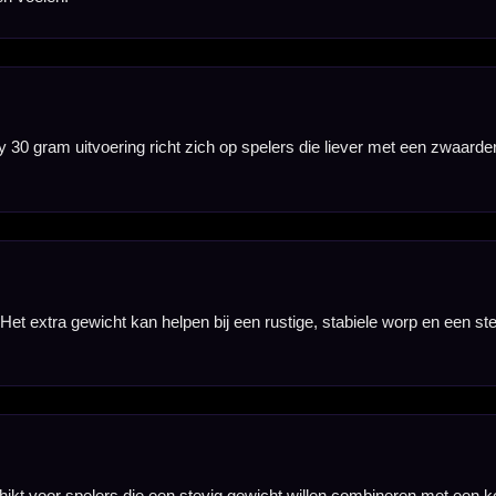
role zoeken met
 een rustige worp
erie.
mega S17 Heavy