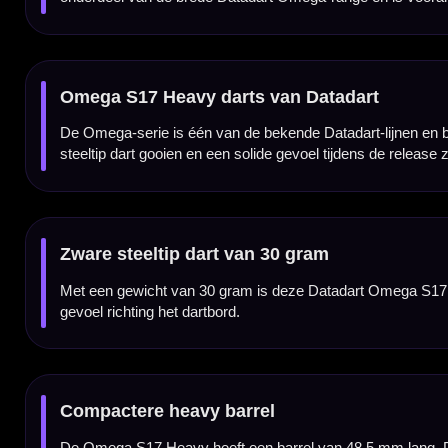
Onderdeel van de populaire Omega-range
De Omega-range is één van de langlopende Datadart-series en biedt veel keuze in gewich
extra massa.
Voor spelers die zware darts prefereren
De Datadart Omega S17 Heavy 30 gram dartpijlen zijn geschikt voor recreatieve spelers
die graag extra stabiliteit en gewicht in de hand voelen.
Verkrijgbaar in 30 gram
Deze uitvoering van de Datadart Omega S17 Heavy is verkrijgbaar in 30 gram. Daarmee 
Compleet geleverd met shafts en flights
De Datadart Omega S17 Heavy 30 gram dartpijlen worden geleverd als complete set van 
setup.