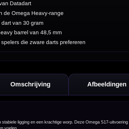
17-uitvoering is
et een zwaardere
orp en een stevig
ren met een korter