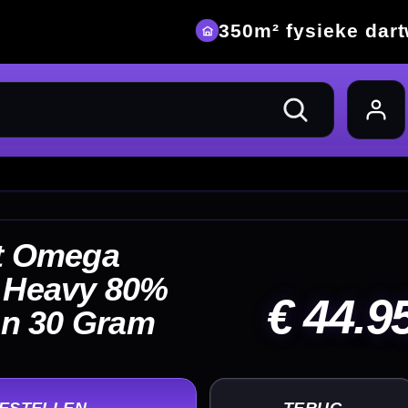
eke dartwinkel
44.95
UG
+