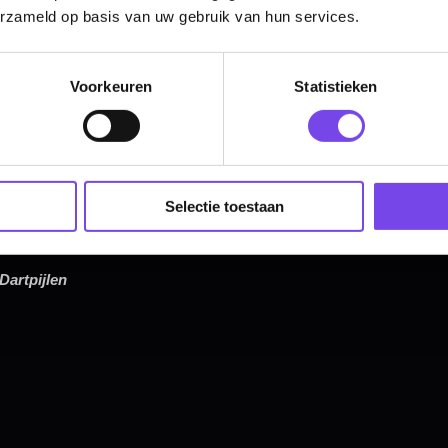
erzameld op basis van uw gebruik van hun services.
Hulp Nodig? Wij helpen graag!
Voorkeuren
Statistieken
Tel: 085-8769938
Klantenservice@mcdartshop.nl
Mcdartshop.nl Graaf Hendrikstraat 5A1, 4651TB Stee
Nederland.
Verwerking & verzending:
Op voorraad: direct verwerkt 
Selectie toestaan
verzonden. Nabestelling: afhankelijk van leverancier.
Wil je Mcdartshop.nl volgen?
Categorieën
Dartpijlen