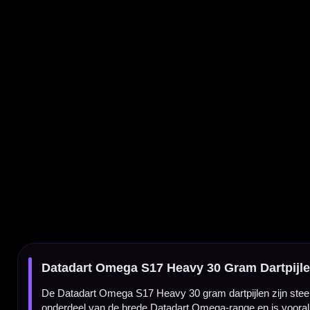
Datadart Omega S17 Heavy 30 Gram Dartpijlen
De Datadart Omega S17 Heavy 30 gram dartpijlen zijn steeltip darts voor spelers die 
onderdeel van de brede Datadart Omega-range en is vooral interessant voor darters die 
Omega S17 Heavy darts van Datadart
De Omega-serie is één van de bekende Datadart-lijnen en bestaat uit veel verschillende
steeltip dart gooien en een solide gevoel tijdens de release zoeken.
Zware steeltip dart van 30 gram
Met een gewicht van 30 gram is deze Datadart Omega S17 een duidelijke keuze voor spe
gevoel richting het dartbord.
Compactere heavy barrel
De Omega S17 Heavy heeft een barrel van 48,5 mm lang. Daarmee is dit een zware dart 
en directer gevoel in de hand.