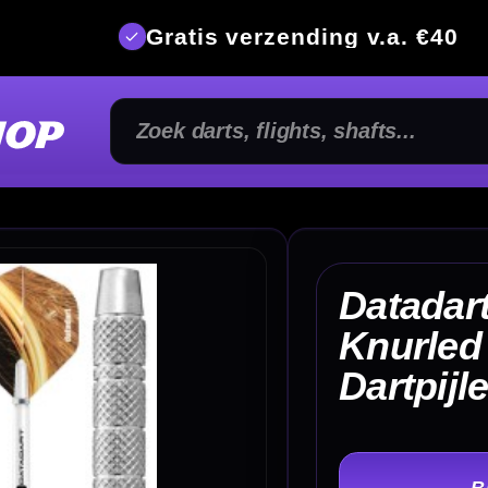
is verzending v.a. €40
350m² fysi
Datadart Omega
Knurled Heavy 80%
€ 
Dartpijlen 30 Gram
TER
-