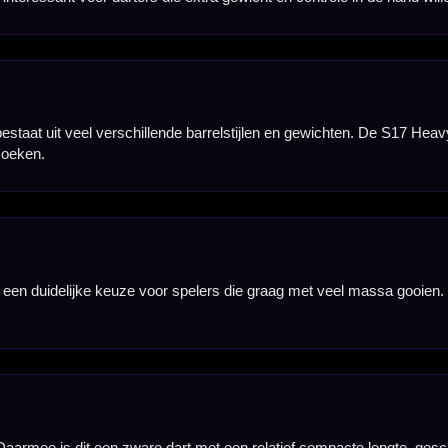
t en barrelstijl. De S17 Heavy past binnen deze lijn als zware uitvoering voor spelers die cont
 en competitiedarters die bewust kiezen voor een zware dart. De set past vooral bij spelers met
is dit een specifieke keuze voor spelers die een zware steeltip dart zoeken binnen de Omega-s
drie dartpijlen inclusief shafts en flights. Daardoor kun je direct spelen met een complete O