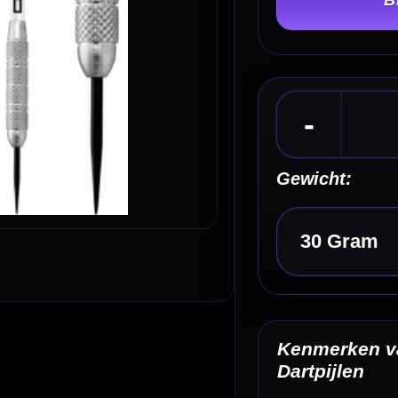
Gewicht:
Kies een optie
Kenmerken van de Datadart Omega S17 Heavy 
Dartpijlen
✓
Steeltip darts van Datadart
✓
Onderdeel van de Omega Heavy-range
✓
Zware steeltip dart van 30 gram
✓
Compactere heavy barrel van 48,5 mm
✓
Geschikt voor spelers die zware darts prefereren
Omschrijving
Afbe