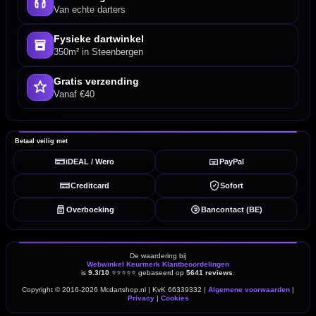
Van echte darters
Fysieke dartwinkel
350m² in Steenbergen
Gratis verzending
Vanaf €40
Betaal veilig met
iDEAL / Wero
PayPal
Creditcard
Sofort
Overboeking
Bancontact (BE)
De waardering bij
Webwinkel Keurmerk Klantbeoordelingen
is
9.3/10
⭐⭐⭐⭐⭐
gebaseerd op
5641 reviews
.
Copyright © 2016-2026 Mcdartshop.nl | KvK 66339332 |
Algemene voorwaarden
|
Privacy
|
Cookies