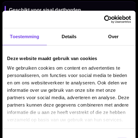
Geschikt voor sisal dartborden
De Datadart Shark punten zijn bedoeld voor steel tip darts en
gebruik op sisal dartborden. Voor elektronische dartborden
heb je softtip punten nodig.
Toestemming
Details
Over
Deze website maakt gebruik van cookies
Repointing tool nodig
We gebruiken cookies om content en advertenties te
Voor het veilig verwijderen en plaatsen van press-fit
personaliseren, om functies voor social media te bieden
dartpunten heb je een geschikte repointing tool nodig.
en om ons websiteverkeer te analyseren. Ook delen we
Hiermee plaats je de nieuwe punten recht en stevig in de
informatie over uw gebruik van onze site met onze
barrel.
partners voor social media, adverteren en analyse. Deze
partners kunnen deze gegevens combineren met andere
informatie die u aan ze heeft verstrekt of die ze hebben
Dartpijlen en tool niet inbegrepen
verzameld op basis van uw gebruik van hun services.
Dit product bestaat uit één set Datadart Shark Dart Points
Toestemmingsselectie
Precision Steel Tip Silver. Dartpijlen, barrels, flights, shafts,