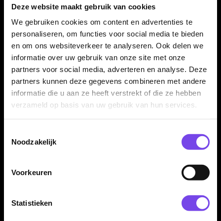
niet telkens naar een winkel voor het vervangen van punten
Deze website maakt gebruik van cookies
en kunt jouw dartsetup sneller aanpassen.
We gebruiken cookies om content en advertenties te
personaliseren, om functies voor social media te bieden
en om ons websiteverkeer te analyseren. Ook delen we
Niet voor schroefsystemen nodig
informatie over uw gebruik van onze site met onze
partners voor social media, adverteren en analyse. Deze
Let op: deze repointer is bedoeld voor traditionele geperste
partners kunnen deze gegevens combineren met andere
steel tip punten. Voor systemen zoals Target Swiss Point,
informatie die u aan ze heeft verstrekt of die ze hebben
Winmau Switch, Harrows Quick Point of Caliburn EVO gebruik
verzameld op basis van uw gebruik van hun services.
je de specifieke tool van dat systeem.
Toestemmingsselectie
Noodzakelijk
Kenmerken van de Designa Combi Repointing Tool Pro
Edition Black
✓
Hand-held repointing tool voor steel tip darts
Voorkeuren
✓
Voor het verwijderen en plaatsen van geperste
dartpunten
Statistieken
✓
Geschikt voor veel normale steel tip punten