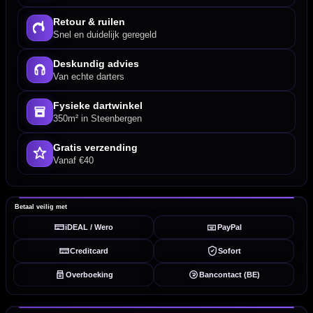
Retour & ruilen
Snel en duidelijk geregeld
Deskundig advies
Van echte darters
Fysieke dartwinkel
350m² in Steenbergen
Gratis verzending
Vanaf €40
Betaal veilig met
iDEAL / Wero
PayPal
Creditcard
Sofort
Overboeking
Bancontact (BE)