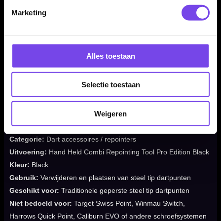
✓
Helpt nieuwe dartpunten recht en gecontroleerd te
Marketing
plaatsen
✓
Compact Pro Edition ontwerp in zwarte uitvoering
✓
Wordt geleverd met benodigde inbussleutels en
instructies
Alles toestaan
✓
Ideaal voor spelers die zelf hun dartpunten willen
vervangen
Selectie toestaan
Weigeren
Merk:
Designa
Producttype:
Repointing tool / dart repointer
Categorie:
Dart accessoires / repointers
Uitvoering:
Hand Held Combi Repointing Tool Pro Edition Black
Kleur:
Black
Gebruik:
Verwijderen en plaatsen van steel tip dartpunten
Geschikt voor:
Traditionele geperste steel tip dartpunten
Niet bedoeld voor:
Target Swiss Point, Winmau Switch,
Harrows Quick Point, Caliburn EVO of andere schroefsystemen