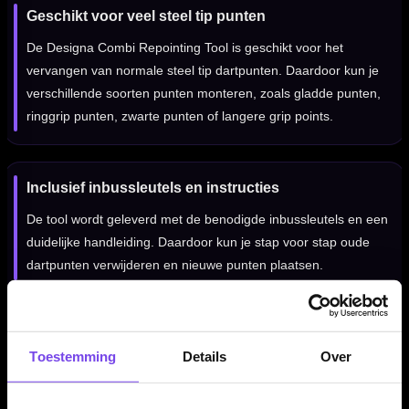
Geschikt voor veel steel tip punten
De Designa Combi Repointing Tool is geschikt voor het
vervangen van normale steel tip dartpunten. Daardoor kun je
verschillende soorten punten monteren, zoals gladde punten,
ringgrip punten, zwarte punten of langere grip points.
Inclusief inbussleutels en instructies
De tool wordt geleverd met de benodigde inbussleutels en een
duidelijke handleiding. Daardoor kun je stap voor stap oude
dartpunten verwijderen en nieuwe punten plaatsen.
Handig voor spelers die hun setup aanpassen
Toestemming
Details
Over
Speel je graag met verschillende puntlengtes of gripprofielen,
dan is een repointing tool een praktische investering. Je hoeft