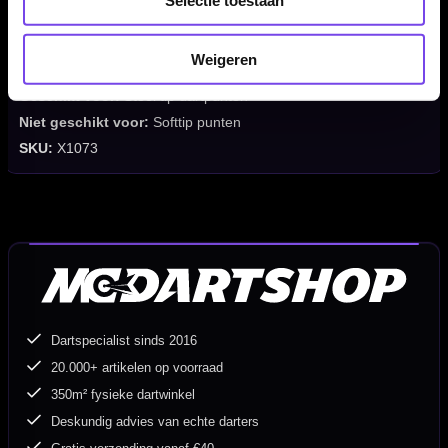
Selectie toestaan
Categorie:
Dart accessoires / steel tip onderhoud
Uitvoering:
Dartboard Design
Weigeren
Functie:
Beschermen en licht opruwen van dartpunten
Geschikt voor:
Steel tip dartpunten
Niet geschikt voor:
Softtip punten
SKU:
X1073
Dartspecialist sinds 2016
20.000+ artikelen op voorraad
350m² fysieke dartwinkel
Deskundig advies van echte darters