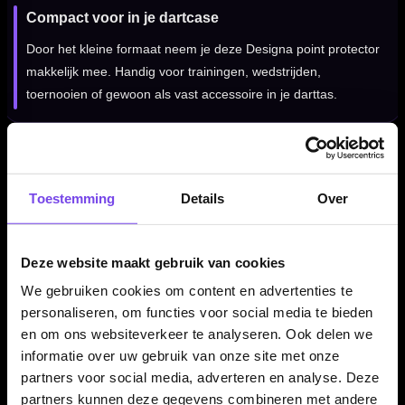
Compact voor in je dartcase
Door het kleine formaat neem je deze Designa point protector
makkelijk mee. Handig voor trainingen, wedstrijden,
toernooien of gewoon als vast accessoire in je darttas.
Voor steel tip darts
Deze point protector met sharpener is bedoeld voor steel tip
Toestemming
Details
Over
dartpunten. Voor softtip darts is slijpen niet nodig; kunststof
softtips vervang je normaal gesproken wanneer ze
Deze website maakt gebruik van cookies
beschadigd zijn.
We gebruiken cookies om content en advertenties te
personaliseren, om functies voor social media te bieden
en om ons websiteverkeer te analyseren. Ook delen we
Leuk als kleine dartaccessoire
informatie over uw gebruik van onze site met onze
De Designa Dartboard Point Protector with Sharpener is een
partners voor social media, adverteren en analyse. Deze
handig klein product voor iedere steel tip speler. Praktisch
partners kunnen deze gegevens combineren met andere