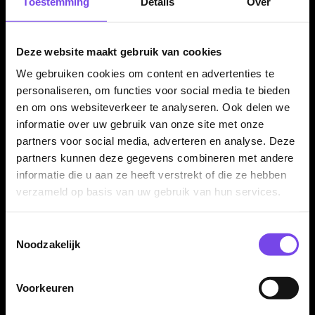
Toestemming
Details
Over
✓
Zilveren torpedo-vormige barrel
✓
Ringed grip voor controle en houvast
Deze website maakt gebruik van cookies
✓
Verkrijgbaar in 21 en 23 gram
✓
Compacte tungsten barrel met stabiel speelgevoel
We gebruiken cookies om content en advertenties te
personaliseren, om functies voor social media te bieden
✓
Compleet geleverd met nylon medium shafts en Bull's
en om ons websiteverkeer te analyseren. Ook delen we
flights
informatie over uw gebruik van onze site met onze
partners voor social media, adverteren en analyse. Deze
partners kunnen deze gegevens combineren met andere
Dartpijl Materiaal:
90% Tungsten
informatie die u aan ze heeft verstrekt of die ze hebben
Dartpijl Gewicht:
21-23 Gram
verzameld op basis van uw gebruik van hun services.
Dartpijl Kleur:
Zilver
Barrel profiel:
Torpedo barrel
Toestemmingsselectie
Grip type:
Ringed grip
Noodzakelijk
Grip zone:
Over de barrel verdeeld
Dart Merk:
Bull's Darts
Voorkeuren
Dartspeler:
Filip Ljubenko
Inhoud:
Set van 3 dartpijlen inclusief nylon medium shafts en