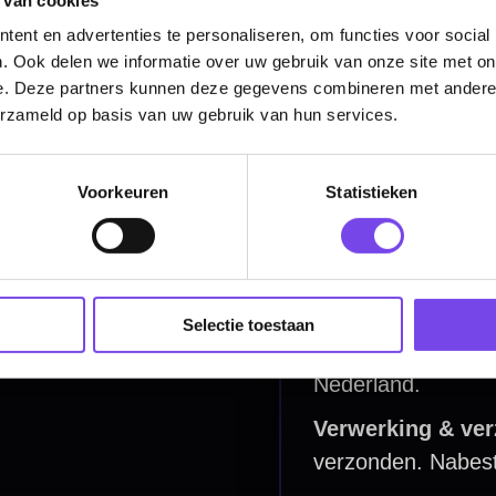
Dartborden
ent en advertenties te personaliseren, om functies voor social
. Ook delen we informatie over uw gebruik van onze site met on
Soft Tip Darts
e. Deze partners kunnen deze gegevens combineren met andere i
erzameld op basis van uw gebruik van hun services.
Dart Shirts & Kleding
Mobiele Dartbaan
Voorkeuren
Statistieken
Complete Sets
Scoreborden
Personaliseren
Selectie toestaan
Dart Accessoires
Surrounds
betalen
Retour & ruilen
bare betaalmethodes
Snel en duidelijk geregeld