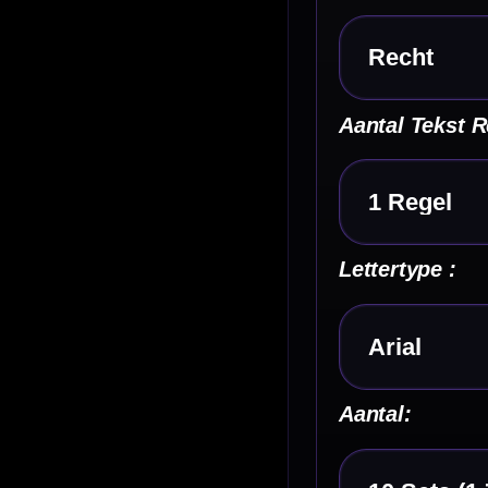
Aantal:
Kies een optie
Omschrijving
Afbe
Micron Poly Flight.