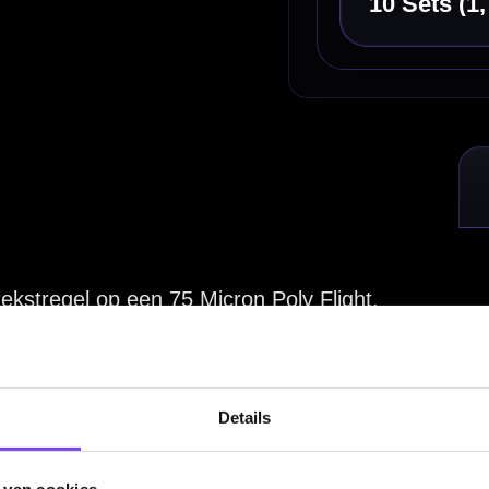
nden worden! U bent zelf verantwoordelijk voor de tekst!
Hulp Nodig? Wij helpen graag!
Tel: 085-8769938
Klantenservice@mcdartshop.nl
Mcdartshop.nl Graaf Hendrikstraat 5A1, 4651TB Stee
Nederland.
Verwerking & verzending:
Op voorraad: direct verwerkt 
verzonden. Nabestelling: afhankelijk van leverancier.
Wil je Mcdartshop.nl volgen?
Details
Categorieën
Dartpijlen
 van cookies