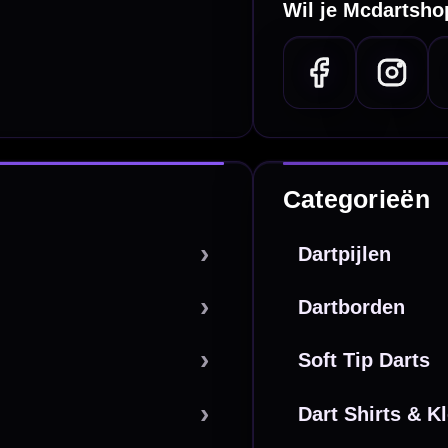
e dartwinkel
Gratis verzending
n Steenbergen
Vanaf €40
PayPal
Creditcard
Overboeking
Bancontact (BE)
De waardering bij
el Keurmerk Klantbeoordelingen
⭐⭐⭐⭐⭐
gebaseerd op
5641 reviews
.
l | KvK 66339332 |
Algemene voorwaarden
|
Privacy
|
Cookies
powered