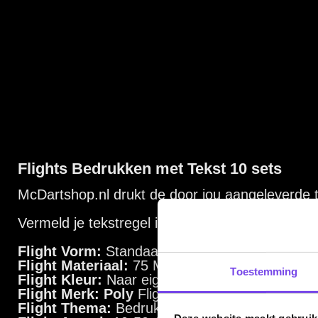
Bedrukte flights kunnen alleen bij fabricagefouten retour gezo
Dartspecialist sinds 2016
20.000+ artikelen op voorraad
350m² fysieke dartwinkel
Deskundig advies van echte darters
Gratis verzending vanaf €40
Toestemming
Handige links
Contact
Deze website maakt gebruik