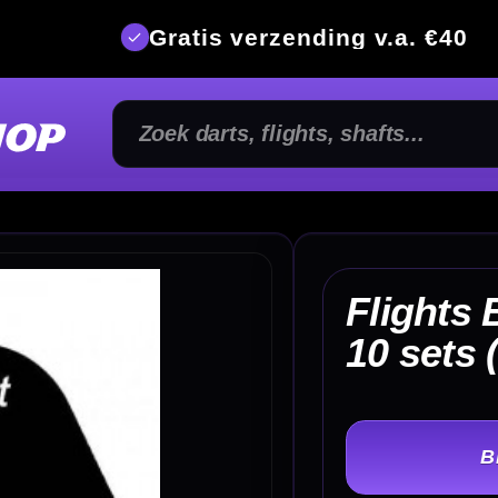
is verzending v.a. €40
350m² fysi
Flights Bedrukken Tekst
€
10 sets (75 Micron)
TER
-
Kleur Flight: