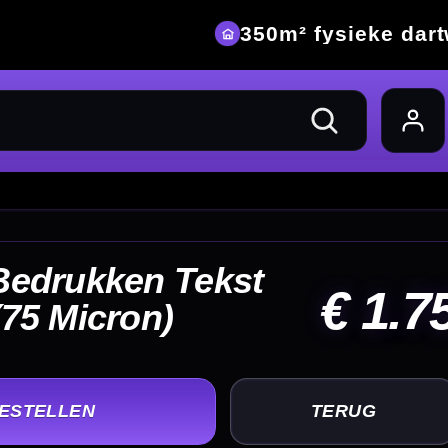
eke dartwinkel
 1.75
UG
+