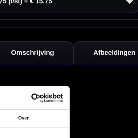
nbergen,
en
Over