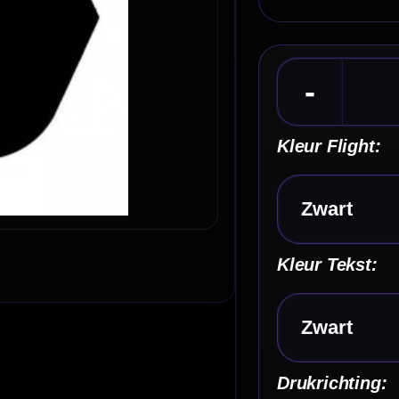
Kies een optie
Kleur Tekst:
Kies een optie
Drukrichting:
Kies een optie
Aantal Tekst Regels:
Kies een optie
Lettertype :
Kies een optie