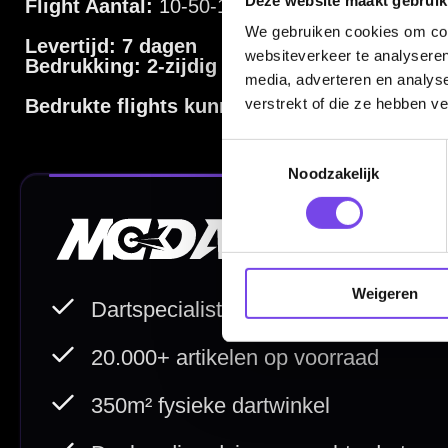
Verzendingen
We gebruiken cookies om cont
websiteverkeer te analyseren
Retouren en Ruilen
media, adverteren en analys
verstrekt of die ze hebben v
Garantie en Klachten
Betaalmogelijkheden
Toestemmingsselectie
Noodzakelijk
Order Verwerking
Bedrijfsgegevens
Afstand & Hoogte
Weigeren
Spelregels Darten
Cadeaubonnen
Direct verzonden
Veilig 
20.000+ op voorraad
Betrouw