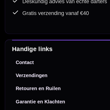
Deskundig advies
Fysiek
Van echte darters
350m² i
Betaal veilig met
iDEAL / Wero
Sofort
Webwink
is
9.3/10
Copyright © 2016-2026 Mcdartshop.n