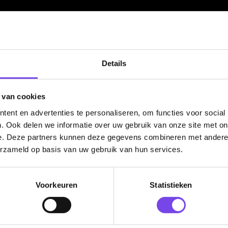
Nederland.
Verwerking & verzending:
Op voorraad: direct verwerkt 
verzonden. Nabestelling: afhankelijk van leverancier.
Wil je Mcdartshop.nl volgen?
Details
 van cookies
Categorieën
ent en advertenties te personaliseren, om functies voor social
. Ook delen we informatie over uw gebruik van onze site met on
Dartpijlen
e. Deze partners kunnen deze gegevens combineren met andere i
erzameld op basis van uw gebruik van hun services.
Dartborden
Soft Tip Darts
Voorkeuren
Statistieken
Dart Shirts & Kleding
Mobiele Dartbaan