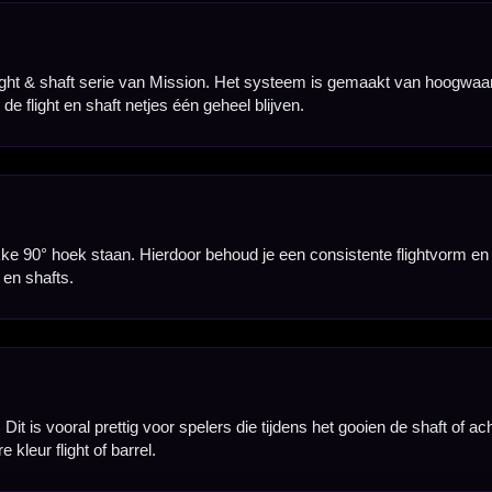
Hulp Nodig? Wij helpen graag!
Tel: 085-8769938
Klantenservice@mcdartshop.nl
Mcdartshop.nl Graaf Hendrikstraat 5A1, 4651TB Stee