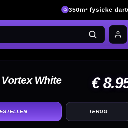
eke dartwinkel
 8.95
UG
+