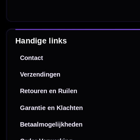
Sofort
Webwink
is
9.3/10
Copyright © 2016-2026 Mcdartshop.n