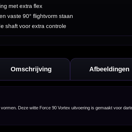
aakt voor darters
ndaard Force 90
akt het systeem
je dartset een