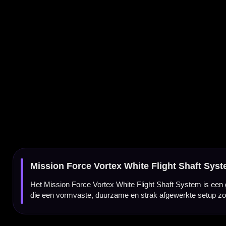
Het Mission Force Vortex White Flight Shaft System is een geïntegreerd flight- en shaf
die een vormvaste, duurzame en strak afgewerkte setup zoeken met een consistente v
Geïntegreerd systeem met extra flex
De Mission Force 90 Vortex is een vernieuwde integrated flight & shaft serie van Mis
serie. Daardoor voelt de setup vergevingsgezind aan, terwijl de flight en shaft netjes één
Vaste 90 graden flightvorm
Tijdens het spelen blijft de Mission Force Vortex in een strakke 90° hoek staan. Hierdo
ideaal voor darters die minder gedoe willen met losse flights en shafts.
Gripzone op de shaft
De Force 90 Vortex flights hebben een gripzone op de shaft. Dit is vooral prettig voor sp
frisse, cleane look en combineert makkelijk met vrijwel iedere kleur flight of barrel.
Kenmerken van de Mission Force Vortex White Flight Shaft System