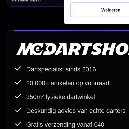
Order Verwerking
Weigeren
Bedrijfsgegevens
Afstand & Hoogte
Spelregels Darten
Cadeaubonnen
Direct verzonden
Veilig 
20.000+ op voorraad
Betrouw
Deskundig advies
Fysiek
Van echte darters
350m² i
Betaal veilig met
iDEAL / Wero