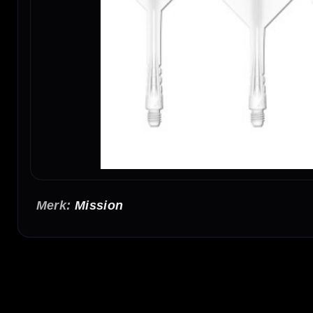
Mission
Mission Force Vortex White Flight Shaft System