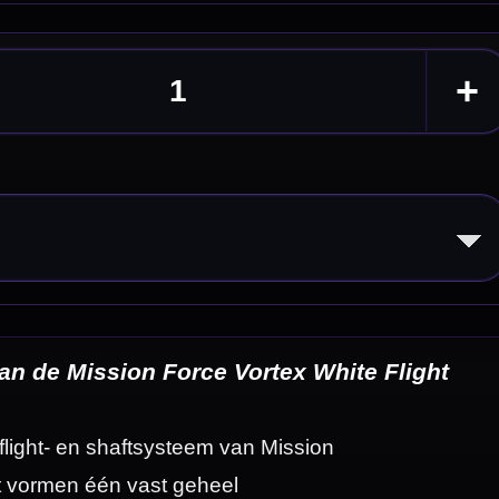
light
eldingen