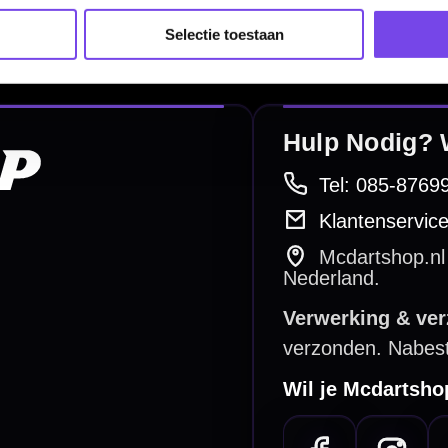
Complete Sets
Selectie toestaan
Scoreborden
Personaliseren
Dart Accessoires
Surrounds
betalen
Retour & ruilen
bare betaalmethodes
Snel en duidelijk geregeld
e dartwinkel
Gratis verzending
n Steenbergen
Vanaf €40
PayPal
Creditcard