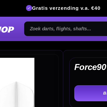
is verzending v.a. €40
350m² fysi
€
Force90 Vortex White
TER
-
Lengte :