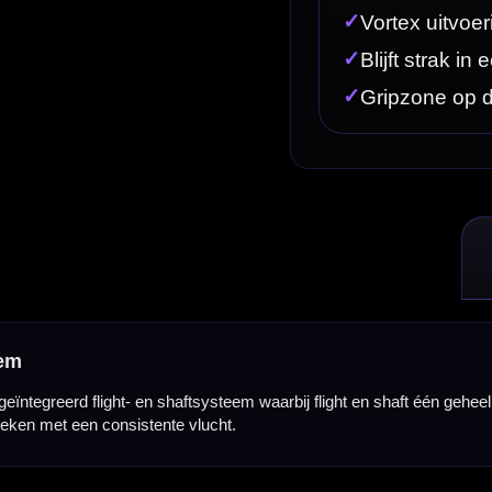
tsysteem waarbij flight en shaft één geheel vormen. Deze witte Force 90 Vortex uitvoering is gem
lucht.
sion. Het systeem is gemaakt van hoogwaardig composietmateriaal en biedt meer flex dan de sta
 geheel blijven.
or behoud je een consistente flightvorm en een voorspelbaar vluchttraject bij iedere worp. Dit ma
elers die tijdens het gooien de shaft of achterkant van de dart aanraken. De witte uitvoering geeft 