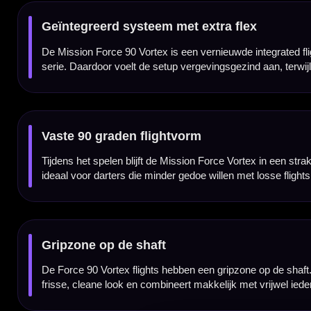
✓
Geïntegreerd flight- en shaftsysteem van Mission
✓
Flight en shaft vormen één vast geheel
✓
Vortex uitvoering met extra flex
✓
Blijft strak in een vaste 90° flightvorm staan
✓
Gripzone op de shaft voor extra controle
✓
Gemaakt van duurzaam kunststof / composietmateriaal
✓
Witte uitvoering die makkelijk combineert
✓
Geleverd als set van 3 stuks
Producttype:
Integrated flight & shaft systeem
Flight vorm:
Standaard / No2
Materiaal:
Kunststof / composietmateriaal
Kleur:
White / wit
Serie:
Mission Force 90 Vortex
Eigenschap:
Gripzone op de shaft
Inhoud:
Set van 3 stuks
Dart Merk:
Mission
Dartspecialist sinds 2016