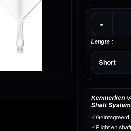
Kies een optie
Kenmerken van de Mission Force Vortex White F
Shaft System
✓
Geïntegreerd flight- en shaftsysteem van Mission
✓
Flight en shaft vormen één vast geheel
✓
Vortex uitvoering met extra flex
✓
Blijft strak in een vaste 90° flightvorm staan
✓
Gripzone op de shaft voor extra controle
Omschrijving
Afbe