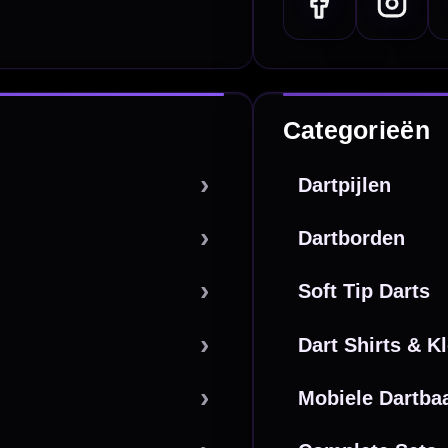
Overboeking
Bancontact (BE)
De waardering bij
el Keurmerk Klantbeoordelingen
⭐⭐⭐⭐⭐
gebaseerd op
5641 reviews
.
l | KvK 66339332 |
Algemene voorwaarden
|
Privacy
|
Cookies
powered