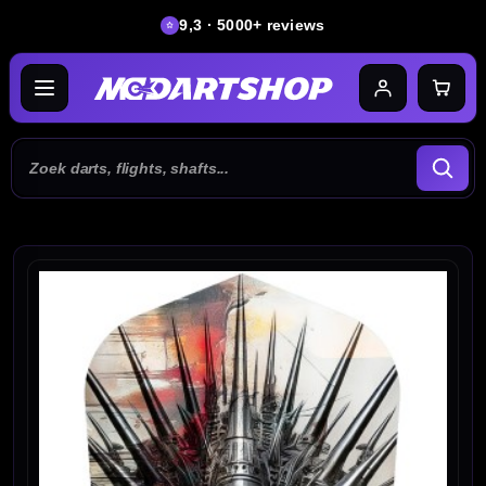
9,3 · 5000+ reviews