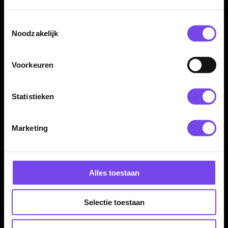
✓
Gnarly Smasha design
✓
Standard No.6 / Small Standard flightvorm
Toestemmingsselectie
✓
Gemaakt van stevig 100 micron materiaal
Noodzakelijk
✓
Multi-kleurige Gnarly uitvoering
✓
Ontworpen voor lift, stabiliteit en controle
Voorkeuren
✓
Past op vrijwel iedere normale dartshaft
✓
Geleverd per set van 3 flights
Statistieken
Flight Vorm:
Standaard 6 / Standard No.6 / Small Standard
Marketing
Flight Materiaal:
100 Micron
Flight Kleur:
Multi
Flight Merk:
Shot Darts
Producttype:
Dart flights
Alles toestaan
Dartspeler:
Geen
Flight Thema:
Gnarly Smasha
Selectie toestaan
Artikelcode:
SH-SF5525
Flexibiliteit:
Flexibel