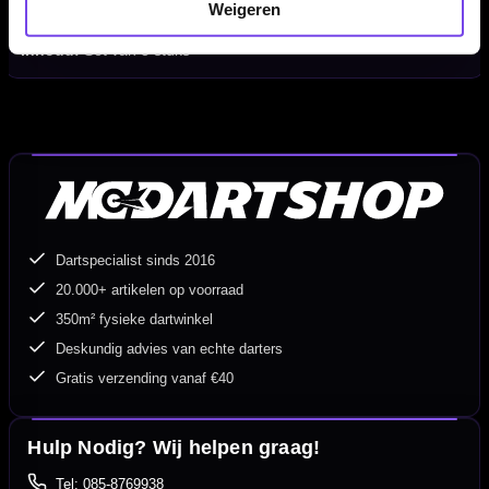
Weigeren
Geschikt voor:
Steeltip en softtip dartpijlen met normale shafts
Inhoud:
Set van 3 stuks
Dartspecialist sinds 2016
20.000+ artikelen op voorraad
350m² fysieke dartwinkel
Deskundig advies van echte darters
Gratis verzending vanaf €40
Hulp Nodig? Wij helpen graag!
Tel: 085-8769938