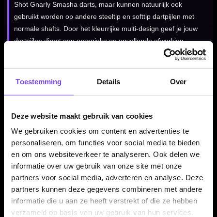
Shot Gnarly Smasha darts, maar kunnen natuurlijk ook
gebruikt worden op andere steeltip en softtip dartpijlen met
normale shafts. Door het kleurrijke multi-design geef je jouw
dartpijlen direct een energieke en opvallende afwerking.
Shot Gnarly Smasha No.6 Flights per set van 3
Toestemming
Details
Over
stuks
De Shot Gnarly Smasha No.6 Flights worden geleverd per set
Deze website maakt gebruik van cookies
van drie stuks. Daarmee heb je direct genoeg flights voor één
complete set dartpijlen. Een goede keuze wanneer je je
We gebruiken cookies om content en advertenties te
huidige flights wilt vervangen of je Gnarly Smasha setup
personaliseren, om functies voor social media te bieden
compleet wilt maken met originele Shot flights.
en om ons websiteverkeer te analyseren. Ook delen we
informatie over uw gebruik van onze site met onze
partners voor social media, adverteren en analyse. Deze
partners kunnen deze gegevens combineren met andere
Kenmerken van de Shot Gnarly Smasha No.6 Flights
informatie die u aan ze heeft verstrekt of die ze hebben
✓
Originele Shot dart flights
verzameld op basis van uw gebruik van hun services.