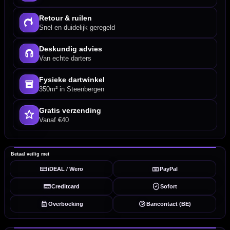
Retour & ruilen
Snel en duidelijk geregeld
Deskundig advies
Van echte darters
Fysieke dartwinkel
350m² in Steenbergen
Gratis verzending
Vanaf €40
Betaal veilig met
iDEAL / Wero
PayPal
Creditcard
Sofort
Overboeking
Bancontact (BE)