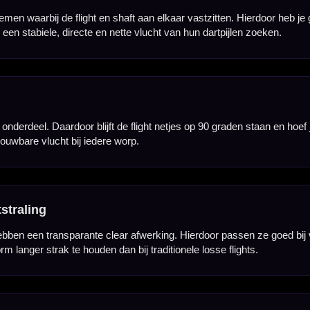
t een complete set voor drie dartpijlen. Ideaal voor darters die willen overstappen naar een all
 75 mm totaal