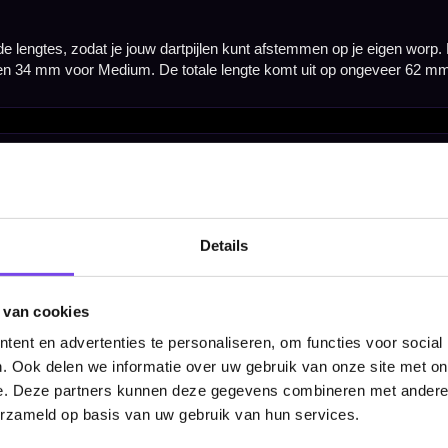
Hulp Nodig? Wij helpen graag!
Tel: 085-8769938
Klantenservice@mcdartshop.nl
Mcdartshop.nl Graaf Hendrikstraat 5A1, 4651TB Stee
Nederland.
Verwerking & verzending:
Op voorraad: direct verwerkt 
Details
verzonden. Nabestelling: afhankelijk van leverancier.
Wil je Mcdartshop.nl volgen?
 van cookies
ent en advertenties te personaliseren, om functies voor social
. Ook delen we informatie over uw gebruik van onze site met on
e. Deze partners kunnen deze gegevens combineren met andere i
erzameld op basis van uw gebruik van hun services.
Categorieën