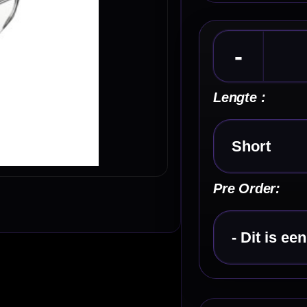
Kies een optie
Pre Order:
Kies een optie
Kenmerken van de GOAT Air Clear Flights
✓
GOAT Air flight shaft systeem
✓
Flight en shaft in één geheel
✓
Shape / NO6 flightvorm
✓
Transparante clear uitvoering
✓
Gemaakt van kunststof
Omschrijving
Afbe