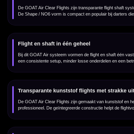
GOAT Air Clear Flights per set van 3 stuks
De GOAT Air Clear Flights worden geleverd per set van drie stuks. Daarmee heb je direc
of graag een cleane, transparante flight shaft combinatie gebruiken.
Kenmerken van de GOAT Air Clear Flights
✓
GOAT Air flight shaft systeem
✓
Flight en shaft in één geheel
✓
Shape / NO6 flightvorm
✓
Transparante clear uitvoering
✓
Gemaakt van kunststof
✓
Blijft netjes op 90 graden staan
✓
Verkrijgbaar in Short, Inbetween en Medium
✓
Geleverd per set van 3 flights
Flight Vorm:
Shape / NO6
Flight Materiaal:
Kunststof
Flight Kleur:
Clear / Transparant
Flight Merk:
GOAT
Producttype:
Flight shaft systeem
Systeem:
Flight en shaft in één
Lengtes:
Short, Inbetween en Medium
Afmetingen:
Short 20 mm shaft / 62 mm totaal, Inbetween 26 mm shaft / 68 mm totaal, Medium 34 mm shaft /