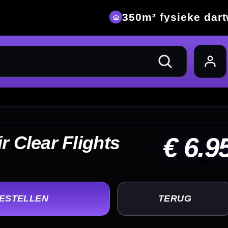
eke dartwinkel
 6.95
UG
+