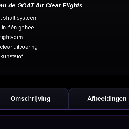
ijd strak in vorm.
n. Dit zorgt voor
rustig en
Daarbij hoort een