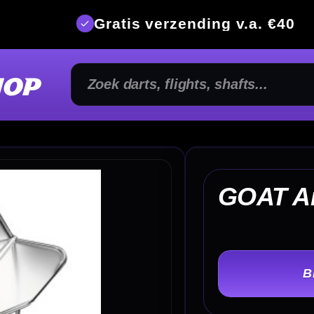
is verzending v.a. €40
350m² fysi
€
GOAT Air Clear Flights
TER
-
Lengte :