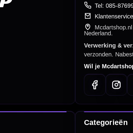
betalen
Retour & ruilen
bare betaalmethodes
Snel en duidelijk geregeld
e dartwinkel
Gratis verzending
n Steenbergen
Vanaf €40
PayPal
Creditcard
Overboeking
Bancontact (BE)
De waardering bij
el Keurmerk Klantbeoordelingen
⭐⭐⭐⭐⭐
gebaseerd op
5641 reviews
.
l | KvK 66339332 |
Algemene voorwaarden
|
Privacy
|
Cookies
powered