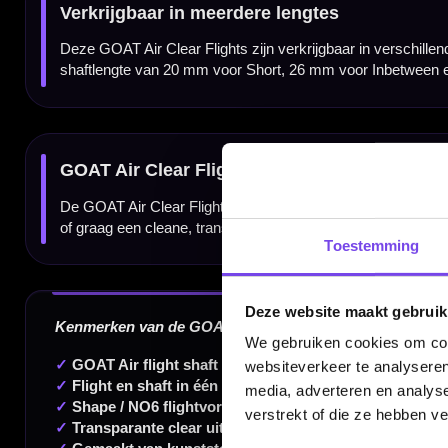
Inhoud:
Set van 3 stuks
Dartspecialist sinds 2016
20.000+ artikelen op voorraad
Toestemming
350m² fysieke dartwinkel
Deskundig advies van echte darters
Deze website maakt gebruik
Gratis verzending vanaf €40
We gebruiken cookies om cont
websiteverkeer te analyseren
media, adverteren en analys
verstrekt of die ze hebben v
Handige links