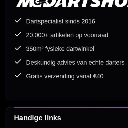
Direct verzonden
Veilig 
20.000+ op voorraad
Betrouw
Deskundig advies
Fysiek
Van echte darters
350m² i
Betaal veilig met
iDEAL / Wero
Sofort
Webwink
is
9.3/10
Copyright © 2016-2026 Mcdartshop.n