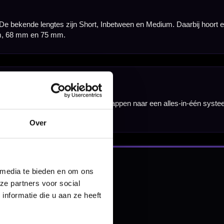
nbergen,
en
Over
 media te bieden en om ons
ze partners voor social
nformatie die u aan ze heeft