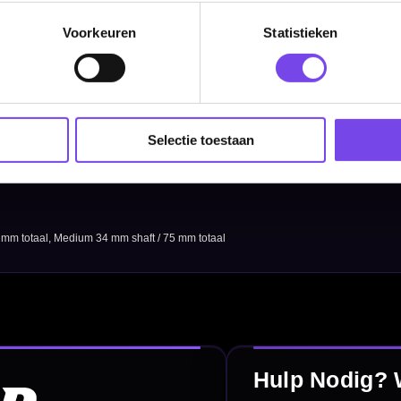
Dartpijlen
Voorkeuren
Statistieken
Dartborden
Soft Tip Darts
Dart Shirts & Kleding
Selectie toestaan
Mobiele Dartbaan
Complete Sets
Scoreborden
Personaliseren
Dart Accessoires
Surrounds