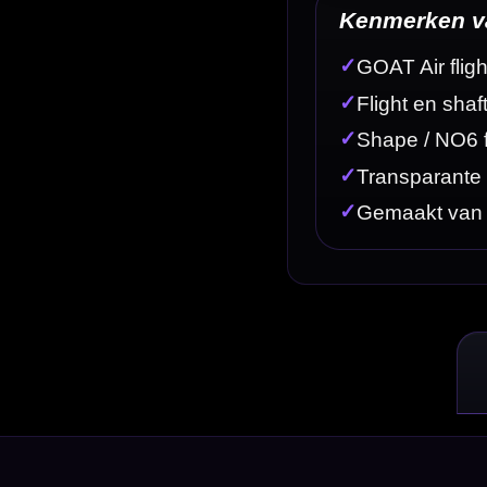
t aan elkaar vastzitten. Hierdoor heb je geen losse shaft en flight meer nodig en blijft de flight alt
te vlucht van hun dartpijlen zoeken.
flight netjes op 90 graden staan en hoef je tijdens het darten minder vaak je flights recht te zette
orp.
werking. Hierdoor passen ze goed bij vrijwel iedere dartset en blijft de uitstraling van je setup 
 bij traditionele losse flights.
dartpijlen kunt afstemmen op je eigen worp. De bekende lengtes zijn Short, Inbetween en Medium. 
totale lengte komt uit op ongeveer 62 mm, 68 mm en 75 mm.