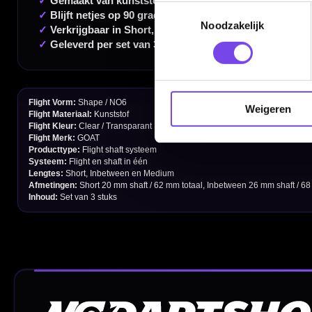
Toestemmingsselectie
Contact
Noodzakelijk
Verzendingen
Retouren en Ruilen
Garantie en Klachten
Weigeren
Betaalmogelijkheden
Order Verwerking
Bedrijfsgegevens
Afstand & Hoogte
Spelregels Darten
Cadeaubonnen